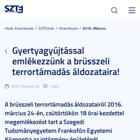
Toggl
navig
Hírek, Események
SZTEhírek
Hírarchívum
2016. Március
Gyertyagyújtással
emlékezzünk a brüsszeli
terrortámadás áldozataira!
2016. március 23.
1 perc
A brüsszeli terrortámadás áldozatairól 2016.
március 24-én, csütörtökön 18 órai kezdettel
megemlékezést tart a Szegedi
Tudományegyetem Frankofón Egyetemi
Központja az intézmény épületénél.