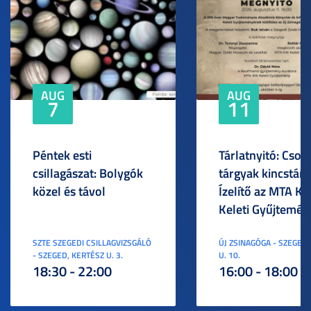
AUG
AUG
7
11
Péntek esti
Tárlatnyitó: Csod
csillagászat: Bolygók
tárgyak kincstára
közel és távol
Ízelítő az MTA KI
Keleti Gyűjtemén
SZTE SZEGEDI CSILLAGVIZSGÁLÓ
ÚJ ZSINAGÓGA - SZEGED,
- SZEGED, KERTÉSZ U. 3.
U. 10.
18:30 - 22:00
16:00 - 18:00