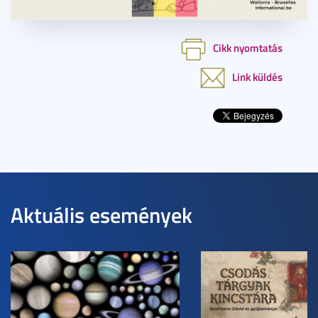
Cikk nyomtatás
Link küldés
Aktuális események