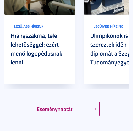
LEGÚJABB HÍREINK
LEGÚJABB HÍREINK
Hiányszakma, tele
Olimpikonok is
lehetőséggel: ezért
szereztek idén
menő logopédusnak
diplomát a Szege
lenni
Tudományegyet
Eseménynaptár