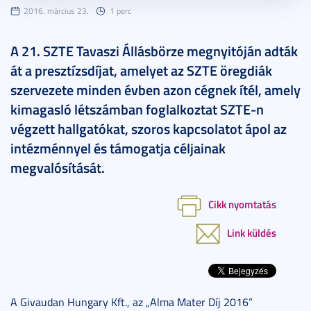
2016. március 23.
1 perc
A 21. SZTE Tavaszi Állásbörze megnyitóján adták
át a presztízsdíjat, amelyet az SZTE öregdiák
szervezete minden évben azon cégnek ítél, amely
kimagasló létszámban foglalkoztat SZTE-n
végzett hallgatókat, szoros kapcsolatot ápol az
intézménnyel és támogatja céljainak
megvalósítását.
Cikk nyomtatás
Link küldés
A Givaudan Hungary Kft., az „Alma Mater Díj 2016”