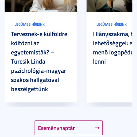
LEGÚJABB HÍREINK
LEGÚJABB HÍREINK
Terveznek-e külföldre
Hiányszakma, te
költözni az
lehetőséggel: ez
egyetemisták? –
menő logopédus
Turcsik Linda
lenni
pszichológia-magyar
szakos hallgatóval
beszélgettünk
Eseménynaptár