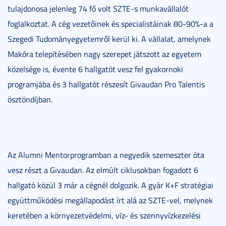
tulajdonosa jelenleg 74 fő volt SZTE-s munkavállalót
foglalkoztat. A cég vezetőinek és specialistáinak 80-90%-a a
Szegedi Tudományegyetemről kerül ki. A vállalat, amelynek
Makóra telepítésében nagy szerepet játszott az egyetem
közelsége is, évente 6 hallgatót vesz fel gyakornoki
programjába és 3 hallgatót részesít Givaudan Pro Talentis
ösztöndíjban.
Az Alumni Mentorprogramban a negyedik szemeszter óta
vesz részt a Givaudan. Az elmúlt ciklusokban fogadott 6
hallgató közül 3 már a cégnél dolgozik. A gyár K+F stratégiai
együttműködési megállapodást írt alá az SZTE-vel, melynek
keretében a környezetvédelmi, víz- és szennyvízkezelési