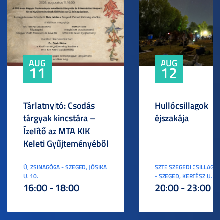
AUG
AUG
11
12
Tárlatnyitó: Csodás
Hullócsillagok
tárgyak kincstára –
éjszakája
Ízelítő az MTA KIK
Keleti Gyűjteményéből
ÚJ ZSINAGÓGA - SZEGED, JÓSIKA
SZTE SZEGEDI CSILLAGV
U. 10.
- SZEGED, KERTÉSZ U. 3.
16:00 - 18:00
20:00 - 23:00