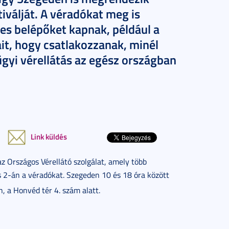
iválját. A véradókat meg is
s belépőket kapnak, például a
ait, hogy csatlakozzanak, minél
gyi vérellátás az egész országban
Link küldés
az Országos Vérellátó szolgálat, amely több
s 2-án
a véradókat. Szegeden 10 és 18 óra között
n, a Honvéd tér 4. szám alatt.