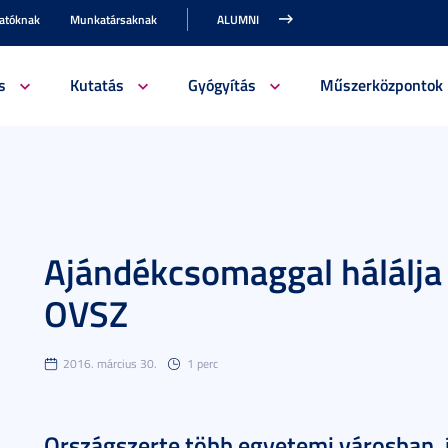
gatóknak
Munkatársaknak
ALUMNI
s
Kutatás
Gyógyítás
Műszerközpontok
Ajándékcsomaggal hálálja
OVSZ
2016. március 30.
1 perc
Országszerte több egyetemi városban, 