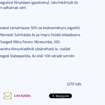
magukkal fényképes igazolványt, lakcímkártyát és
m adhatnak vért.
biakat tartalmazza: 50%-os
kedvezményre jogosító
 Nemzeti Színházba és az Impro Stúdió előadásaira.
a Szegedi Móra Ferenc Múzeumba; 20%
andra Könyvkiadónál vásárolható le, családi
zegedi Vadasparkba. Az első 100 véradó szintén
SZTE-Info
Link küldés