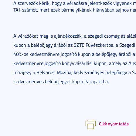
A szervezők kérik, hogy a véradásra jelentkezők vigyenek 
TAJ-számot, mert ezek bármelyikének hiányában sajnos ne
A véradókat meg is ajándékozzák, a szegedi csomag az aláb
kupon a belép
őjegy árából az SZTE Füvészkertbe; a Szegedi
40%-os kedvezményre jogosító kupon a belépőjegy árából 
kedvezményre jogosító könyvvásárlási kupon, amely az Alex
mozijegy a Belvárosi Moziba, kedvezményes belépőjegy a S
kedvezményes belépőjegyet kap a Paraparkba.
Cikk nyomtatás