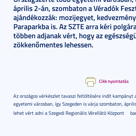
április 2-án, szombaton a Véradók Feszt
ajándékozzák: mozijegyet, kedvezménye
Paraparkba is. Az SZTE arra kéri polgár
többen adjanak vért, hogy az egészségü
zökkenőmentes lehessen.
Cikk nyomtatás
Az országos vérkészlet tavaszi feltöltésére indít kampányt 
egyetemi városban, így Szegeden is várja szombaton, áprili
lehet vért adni a
Szegedi Regionális Vérellátó Központ
ba