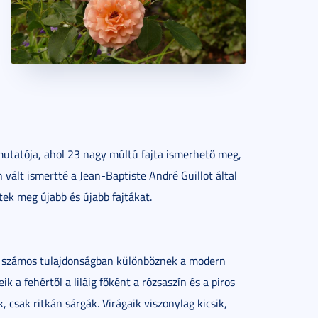
utatója, ahol 23 nagy múltú fajta ismerhető meg,
ált ismertté a Jean-Baptiste André Guillot által
tek meg újabb és újabb fajtákat.
k számos tulajdonságban különböznek a modern
eik a fehértől a liláig főként a rózsaszín és a piros
, csak ritkán sárgák. Virágaik viszonylag kicsik,