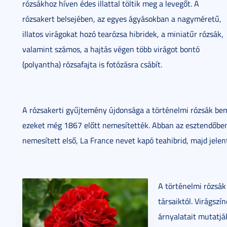
rózsákhoz híven édes illattal töltik meg a levegőt. A
rózsakert belsejében, az egyes ágyásokban a nagyméretű,
illatos virágokat hozó tearózsa hibridek, a miniatűr rózsák,
valamint számos, a hajtás végen több virágot bontó
(polyantha) rózsafajta is fotózásra csábít.
A rózsakerti gyűjtemény újdonsága a történelmi rózsák bem
ezeket még 1867 előtt nemesítették. Abban az esztendőben v
nemesített első, La France nevet kapó teahibrid, majd jelen
A történelmi rózsá
társaiktól. Virágszín
árnyalatait mutatják