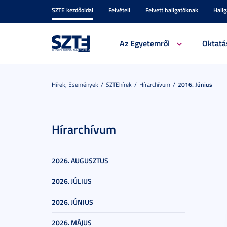
SZTE kezdőoldal
Felvételi
Felvett hallgatóknak
Hall
Az Egyetemről
Oktatá
Hírek, Események
SZTEhírek
Hírarchívum
2016. Június
Hírarchívum
2026. AUGUSZTUS
2026. JÚLIUS
2026. JÚNIUS
2026. MÁJUS