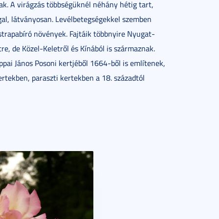
sak. A virágzás többségüknél néhány hétig tart,
gal, látványosan. Levélbetegségekkel szemben
 strapabíró növények. Fajtáik többnyire Nyugat-
re, de Közel-Keletről és Kínából is származnak.
ppai János Posoni kertjéből 1664-ből is említenek,
rtekben, paraszti kertekben a 18. századtól