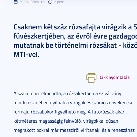
2016. június 07.
2 perc
Csaknem kétszáz rózsafajta virágzik 
füvészkertjében, az évről évre gazdag
mutatnak be történelmi rózsákat - köz
MTI-vel.
Cikk nyomtatás
A szakember elmondta, a rózsakertben a szivárvány
minden színében nyílnak a virágok és számos növekedési
formájú rózsabokor figyelhető meg. A futórózsák akár
kétméteres magasságig felnyúló, virágokkal dúsan
megrakott bokrai már messziről virítanak, és a reneszánsz