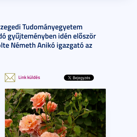
a Szegedi Tudományegyetem
odó gyűjteményben idén először
ölte Németh Anikó igazgató az
Link küldés