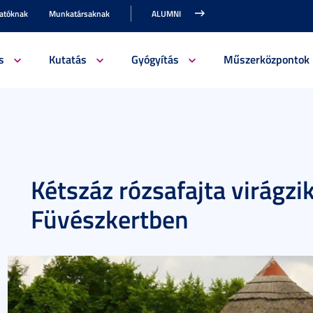
gatóknak
Munkatársaknak
ALUMNI
s
Kutatás
Gyógyítás
Műszerközpontok
Kétszáz rózsafajta virágzi
Füvészkertben