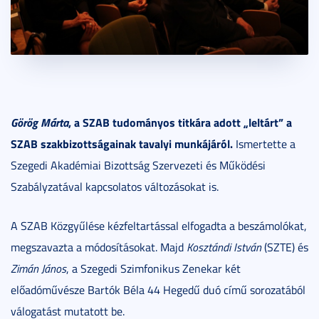
Görög Márta
, a SZAB tudományos titkára adott „leltárt” a
SZAB szakbizottságainak tavalyi munkájáról.
Ismertette a
Szegedi Akadémiai Bizottság Szervezeti és Működési
Szabályzatával kapcsolatos változásokat is.
A SZAB Közgyűlése kézfeltartással elfogadta a beszámolókat,
megszavazta a módosításokat. Majd
Kosztándi István
(SZTE) és
Zimán János
, a Szegedi Szimfonikus Zenekar két
előadóművésze Bartók Béla 44 Hegedű duó című sorozatából
válogatást mutatott be.