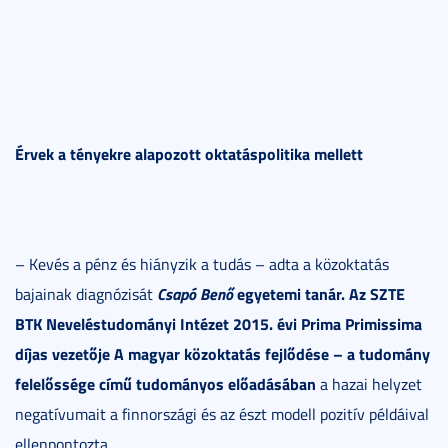
Érvek a tényekre alapozott oktatáspolitika mellett
– Kevés a pénz és hiányzik a tudás – adta a közoktatás
Csapó Benő
egyetemi tanár. Az SZTE
bajainak diagnózisát
BTK Neveléstudományi Intézet 2015. évi Prima Primissima
díjas vezetője
A
magyar közoktatás fejlődése – a tudomány
felelőssége
című tudományos előadásában
a hazai helyzet
negatívumait a finnországi és az észt modell pozitív példáival
ellenpontozta.