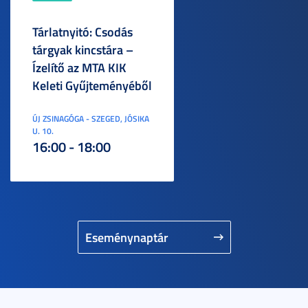
Tárlatnyitó: Csodás
tárgyak kincstára –
Ízelítő az MTA KIK
Keleti Gyűjteményéből
ÚJ ZSINAGÓGA - SZEGED, JÓSIKA
U. 10.
16:00 - 18:00
Eseménynaptár