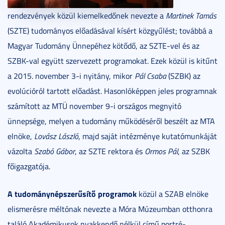
rendezvények közül kiemelkedőnek nevezte a
Martinek Tamás
(SZTE) tudományos előadásával kísért közgyűlést; továbbá a
Magyar Tudomány Ünnepéhez kötődő, az SZTE-vel és az
SZBK-val együtt szervezett programokat. Ezek közül is kitűnt
a 2015. november 3-i nyitány, mikor
Pál Csaba
(SZBK) az
evolúcióról tartott előadást. Hasonlóképpen jeles programnak
számított az MTÜ november 9-i országos megnyitó
ünnepsége, melyen a tudomány működéséről beszélt az MTA
elnöke,
Lovász László
, majd saját intézménye kutatómunkáját
vázolta
Szabó Gábor
, az SZTE rektora és
Ormos Pál
, az SZBK
főigazgatója.
A tudománynépszerűsítő programok
közül a SZAB elnöke
elismerésre méltónak nevezte a Móra Múzeumban otthonra
találó Akadémikusok nyakkendő nélkül című portré-