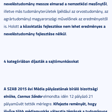
neveléstudomány messze elmarad a nemzetközi mezőnytől
,
illetve más tudományterületek (például az orvostudomány, az
agrártudomány) magyarországi művelőinek az eredményeitől
a közoktatás fejlesztése nem lehet eredményes a
is. Holott
neveléstudomány fejlesztése nélkül
.
4 kategóriában díjazták a sajtómunkásokat
A SZAB 2015 évi Média pályázatának bíráló bizottsági
elnöke,
Csernus Sándor
elmondta: idén 12 pályázó 21
Kifejezte reményét, hogy
pályaművét tették mérlegre.
jövőre több médiamunkás választja témának a tudományos