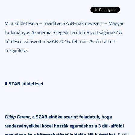
Mi a küldetése a – rövidítve SZAB-nak nevezett – Magyar
Tudományos Akadémia Szegedi Területi Bizottságának? A
kérdésre válaszolt a SZAB 2016. február 25-én tartott
közgyűlése.
A SZAB küldetései
Fülöp Ferenc
, a SZAB elnöke szerint feladatuk, hogy
rendezvényeikkel közel hozzák egymáshoz a 3 dél-alföldi
megyében és a hármashatár túloldalán élő kutatókat.
E célt