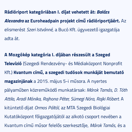
Rádióriport kategóriában I. díjat vehetett át:
Balázs
Alexandra
az Euroheadpain projekt című rádióriportjáért.
Az
elismerést
Szeri Istvánné
, a Bucó Kft. ügyvezető igazgatója
adta át.
A Mozgókép kategória I. díjában részesült a Szeged
Televízió
(Szegedi Rendezvény- és Médiaközpont Nonprofit
Kvantum című, a szegedi tudósok munkáját bemutató
Kft.)
magazinjának
a 2015. május 5-i műsora. A nyertes
pályaműben közreműködő munkatársak:
Márok Tamás, D. Tóth
Attila, Aradi Mónika, Rajhona Péter, Sümegi Nóra, Rajki Róbert
. A
kitüntető díjat
Ormos Páltól
, az MTA Szegedi Biológiai
Kutatóközpont főigazgatójától az alkotó csoport nevében a
Kvantum című műsor felelős szerkesztője,
Márok Tamás
, és a