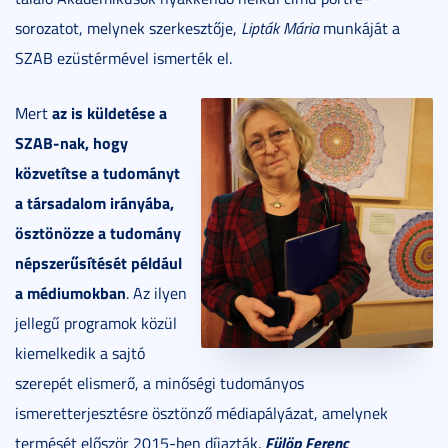
sorozatot, melynek szerkesztője,
Lipták Mária
munkáját a
SZAB ezüstérmével ismerték el.
az is küldetése a
Mert
SZAB-nak, hogy
közvetítse a tudományt
a társadalom irányába,
ösztönözze a tudomány
népszerűsítését például
a médiumokban
. Az ilyen
jellegű programok közül
kiemelkedik a sajtó
szerepét elismerő, a minőségi tudományos
ismeretterjesztésre ösztönző médiapályázat, amelynek
Fülöp Ferenc
termését először 2015-ben díjazták.