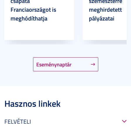
csapata
szemeszterre
Franciaországot is
meghirdetett
meghódíthatja
pályázatai
Eseménynaptár
Hasznos linkek
FELVÉTELI