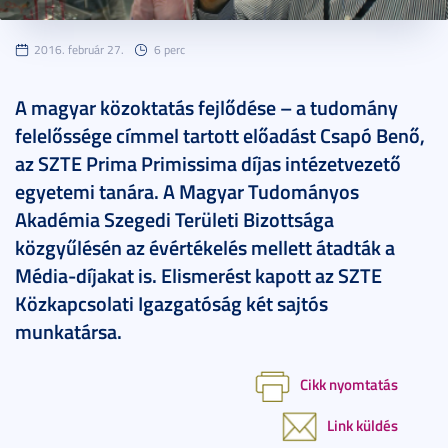
2016. február 27.
6 perc
A magyar közoktatás fejlődése – a tudomány
felelőssége címmel tartott előadást Csapó Benő,
az SZTE Prima Primissima díjas intézetvezető
egyetemi tanára. A Magyar Tudományos
Akadémia Szegedi Területi Bizottsága
közgyűlésén az évértékelés mellett átadták a
Média-díjakat is. Elismerést kapott az SZTE
Közkapcsolati Igazgatóság két sajtós
munkatársa.
Cikk nyomtatás
Link küldés