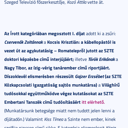
Szeged Televízió főszerkesztője,
Kozó Attila
vette át.
Az Írott kategóriában megosztott I. díjat
adott ki a zsűri:
Cservenák Zoltánnak
Kocsis Krisztián: a kábellopástól is
a
vezet út az agykutatásig – Romatelepről jutott az SZTE
doktori képzésbe című interjújáért;
Török Erikának
illetve
a
Nagy Tibor, az ízig-vérig tanárember című riportjáért.
Díszoklevél elismerésben részesült
Gajzer Erzsébet
(az SZTE
Közkapcsolati Igazgatóság sajtós munkatársa)
Világhírű
a
tudósokkal együttműködve végez kutatásokat az SZTE
Embertani Tanszék című tudósításáért
itt elérhető.
(Munkatársunk betegsége miatt nem tudott jelen lenni a
díjátadón.) Valamint
Kiss Tímea
a Szinte nem ember, kinek
szelfije nincsen című cikke. E kategória elismeréseit
König