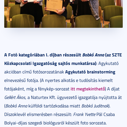
A Fotó kategóriában I. díjban részesült
Bobkó Anna
(az SZTE
Közkapcsolati Igazgatóság sajtós munkatársa)
: Agykutató
Agykutató brainstorming
akcióban című fotósorozatának
elnevezésű fotója. (A nyertes alkotás e tudósítás kiemelt
itt megtekinthető
fotójaként, míg a fénykép-sorozat
) A díjat
Gellért Ákos
, a Naturtex Kft. ügyvezető igazgatója nyújtotta át
(
Bobkó Anna
külföldi tartózkodása miatt
Bobkó Juditnak
).
Díszoklevél elismerésben részesült:
Frank Yvette
Pál Csaba
Bolyai-díjas szegedi biológusról készült foto sorozata.