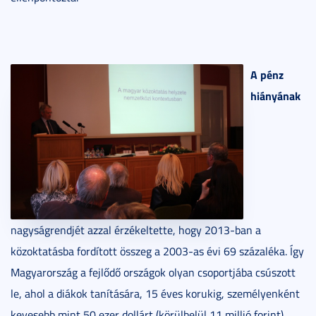
A pénz
hiányának
nagyságrendjét azzal érzékeltette, hogy 2013-ban a
közoktatásba fordított összeg a 2003-as évi 69 százaléka. Így
Magyarország a fejlődő országok olyan csoportjába csúszott
le, ahol a diákok tanítására, 15 éves korukig, személyenként
kevesebb mint 50 ezer dollárt (körülbelül 11 millió forint)