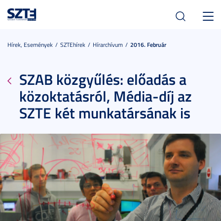
Toggl
navig
Hírek, Események
SZTEhírek
Hírarchívum
2016. Február
SZAB közgyűlés: előadás a
közoktatásról, Média-díj az
SZTE két munkatársának is