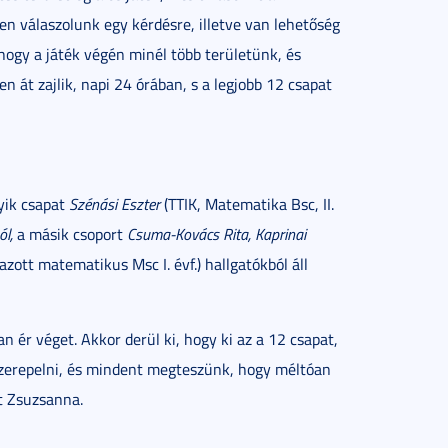
sen válaszolunk egy kérdésre, illetve van lehetőség
, hogy a játék végén minél több területünk, és
n át zajlik, napi 24 órában, s a legjobb 12 csapat
gyik csapat
Szénási Eszter
(TTIK, Matematika Bsc, II.
l,
a másik csoport
Csuma-Kovács Rita, Kaprinai
zott matematikus Msc I. évf.) hallgatókból áll
an ér véget. Akkor derül ki, hogy ki az a 12 csapat,
szerepelni, és mindent megteszünk, hogy méltóan
t Zsuzsanna.