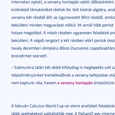
interneten zajlott, a verseny honlapján adott időközönként
különböző témaköröket öleltek fel. Volt köztük algebra, ana
verseny két részből állt: az úgynevezett Blitz részből, ami
beküldeni minden magyarázat nélkül. Itt annál több pontot
helyes megoldást. A másik részben ugyanezen feladatok pre
beküldeni. A végső rangsort a két részben elért pontok öss
tavaly decemberi olimpiára
Bősze Zsuzsanna,
csapatkapitány
bronzérmet szerzett.
- Számunkra talán két okból kifolyólag is meglepetés volt 
teljesítményünket kiemelkedőnek a verseny befejezése után
a verseny honlapján
nem kaptunk róla, hanem
értesültünk
A februári Calculus World Cup-on elemi analízbeli feladat
játék segítségével valósították meg. A PaGamO egy internetes