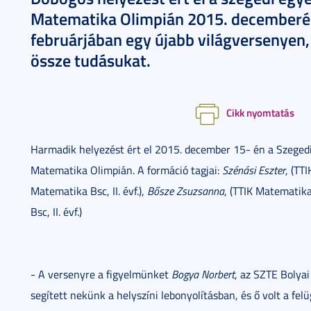
Matematika Olimpián 2015. decemberébe
februárjában egy újabb világversenyen,
össze tudásukat.
Cikk nyomtatás
Harmadik helyezést ért el 2015. december 15- én a Szege
Matematika Olimpián. A formáció tagjai:
Szénási Eszter
, (TT
Matematika Bsc, II. évf.),
Bősze Zsuzsanna
, (TTIK Matematika 
Bsc, II. évf.)
- A versenyre a figyelmünket
Bogya Norbert
, az SZTE Bolya
segített nekünk a helyszíni lebonyolításban, és ő volt a fel