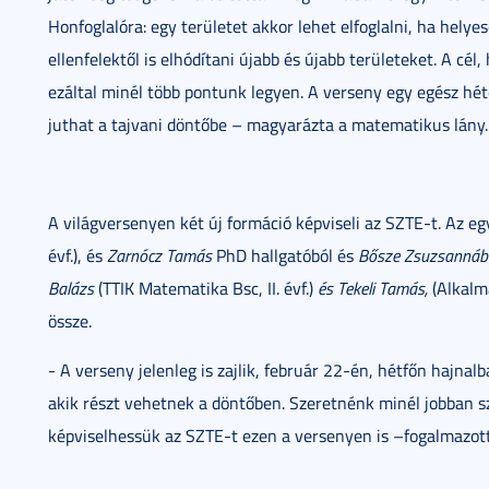
Honfoglalóra: egy területet akkor lehet elfoglalni, ha helye
ellenfelektől is elhódítani újabb és újabb területeket. A cél
ezáltal minél több pontunk legyen. A verseny egy egész héte
juthat a tajvani döntőbe – magyarázta a matematikus lány.
A világversenyen két új formáció képviseli az SZTE-t. Az e
évf.), és
Zarnócz Tamás
PhD hallgatóból és
Bősze Zsuzsannábó
Balázs
(TTIK Matematika Bsc, II. évf.)
és Tekeli Tamás,
(Alkalma
össze.
- A verseny jelenleg is zajlik, február 22-én, hétfőn hajnalb
akik részt vehetnek a döntőben. Szeretnénk minél jobban 
képviselhessük az SZTE-t ezen a versenyen is –fogalmazot