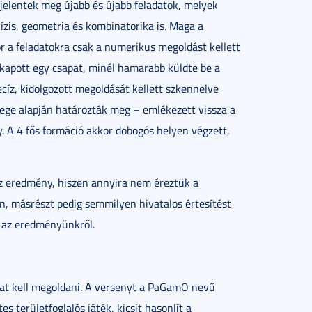
 jelentek meg újabb és újabb feladatok, melyek
lízis, geometria és kombinatorika is. Maga a
kor a feladatokra csak a numerikus megoldást kellett
 kapott egy csapat, minél hamarabb küldte be a
cíz, kidolgozott megoldását kellett szkennelve
zege alapján határozták meg – emlékezett vissza a
. A 4 fős formáció akkor dobogós helyen végzett,
az eredmény, hiszen annyira nem éreztük a
, másrészt pedig semmilyen hivatalos értesítést
 az eredményünkről.
okat kell megoldani. A versenyt a PaGamO nevű
 területfoglalós játék, kicsit hasonlít a