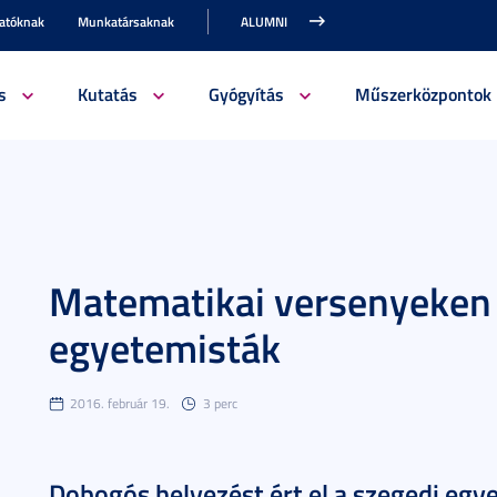
gatóknak
Munkatársaknak
ALUMNI
s
Kutatás
Gyógyítás
Műszerközpontok
Matematikai versenyeken 
egyetemisták
2016. február 19.
3 perc
Dobogós helyezést ért el a szegedi egy