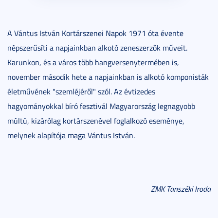
A Vántus István Kortárszenei Napok 1971 óta évente
népszerűsíti a napjainkban alkotó zeneszerzők műveit.
Karunkon, és a város több hangversenytermében is,
november második hete a napjainkban is alkotó komponisták
életművének "szemléjéről" szól. Az évtizedes
hagyományokkal bíró fesztivál Magyarország legnagyobb
múltú, kizárólag kortárszenével foglalkozó eseménye,
melynek alapítója maga Vántus István.
ZMK Tanszéki Iroda