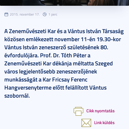
2015. november 17.
1 perc
A Zeneművészeti Kar és a Vántus István Társaság
közösen emlékezett november 11-én 19.30-kor
Vántus István zeneszerző születésének 80.
évfordulójára. Prof. Dr. Tóth Péter a
Zeneművészeti Kar dékánja méltatta Szeged
város legjelentősebb zeneszerzőjének
munkásságát a Kar Fricsay Ferenc
Hangversenyterme előtt felállított Vántus
szobornál.
Cikk nyomtatás
Link küldés