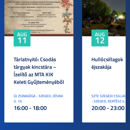
AUG
AUG
11
12
Tárlatnyitó: Csodás
Hullócsillagok
tárgyak kincstára –
éjszakája
Ízelítő az MTA KIK
Keleti Gyűjteményéből
ÚJ ZSINAGÓGA - SZEGED, JÓSIKA
SZTE SZEGEDI CSILLAGV
U. 10.
- SZEGED, KERTÉSZ U. 3.
16:00 - 18:00
20:00 - 23:00