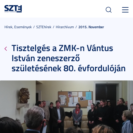
Toggl
navig
Hírek, Események
SZTEhírek
Hírarchívum
2015. November
Tisztelgés a ZMK-n Vántus
István zeneszerző
születésének 80. évfordulóján