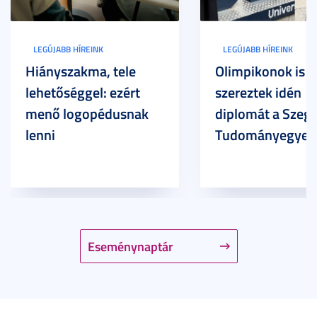
LEGÚJABB HÍREINK
LEGÚJABB HÍREINK
Hiányszakma, tele
Olimpikonok is
lehetőséggel: ezért
szereztek idén
menő logopédusnak
diplomát a Szege
lenni
Tudományegyet
Eseménynaptár