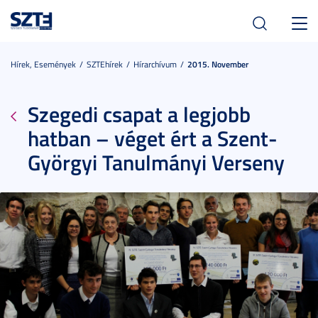
Toggl
navig
Hírek, Események
SZTEhírek
Hírarchívum
2015. November
Szegedi csapat a legjobb
hatban – véget ért a Szent-
Györgyi Tanulmányi Verseny