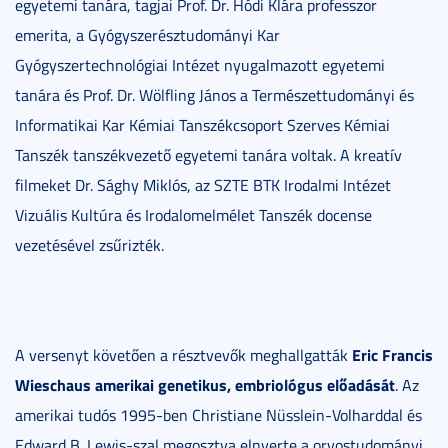
egyetemi tanára, tagjai Prof. Dr. Hódi Klára professzor
emerita, a Gyógyszerésztudományi Kar
Gyógyszertechnológiai Intézet nyugalmazott egyetemi
tanára és Prof. Dr. Wölfling János a Természettudományi és
Informatikai Kar Kémiai Tanszékcsoport Szerves Kémiai
Tanszék tanszékvezető egyetemi tanára voltak. A kreatív
filmeket Dr. Sághy Miklós, az SZTE BTK Irodalmi Intézet
Vizuális Kultúra és Irodalomelmélet Tanszék docense
vezetésével zsűrizték.
Eric Francis
A versenyt követően a résztvevők meghallgatták
Wieschaus amerikai genetikus, embriológus előadását
. Az
amerikai tudós 1995-ben Christiane Nüsslein-Volharddal és
Edward B. Lewis-szal megosztva elnyerte a orvostudományi