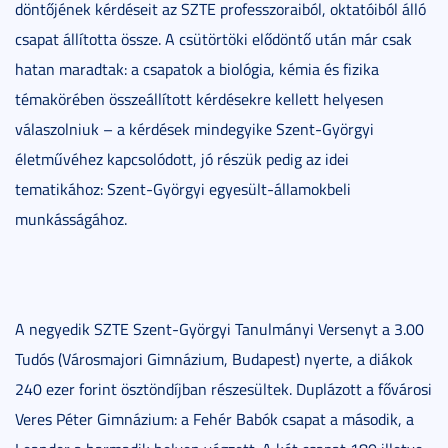
döntőjének kérdéseit az SZTE professzoraiból, oktatóiból álló
csapat állította össze. A csütörtöki elődöntő után már csak
hatan maradtak: a csapatok a biológia, kémia és fizika
témakörében összeállított kérdésekre kellett helyesen
válaszolniuk – a kérdések mindegyike Szent-Györgyi
életművéhez kapcsolódott, jó részük pedig az idei
tematikához: Szent-Györgyi egyesült-államokbeli
munkásságához.
A negyedik SZTE Szent-Györgyi Tanulmányi Versenyt a 3.00
Tudós (Városmajori Gimnázium, Budapest) nyerte, a diákok
240 ezer forint ösztöndíjban részesültek. Duplázott a fővárosi
Veres Péter Gimnázium: a Fehér Babók csapat a második, a