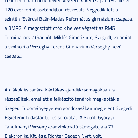
Leander a harmadik helyen végzett. A két csapat 180 illetve
120 ezer forint ösztöndíjban részesült. Negyedik lett a
szintén fővárosi Baár-Madas Református gimnázium csapata,
a BMRG. A megosztott ötödik helyez végzett az RMG
Terminators 2 (Radnóti Miklós Gimnázium, Szeged), valamint
a szolnoki a Verseghy Ferenc Gimnázium Verseghy nevű
csapata.
A diákok és tanáraik értékes ajándékcsomagokban is
részesültek, emellett a felkészítő tanárok megkapták a
Szegedi Tudományegyetem gondozásában megjelent Szegedi
Egyetemi Tudástár teljes sorozatát. A Szent-Györgyi
Tanulmányi Verseny aranyfokozatú támogatója a 77
Elektronika Kft. és a Richter Gedeon Nyrt. volt.