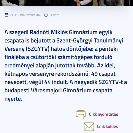
2015. november 06.
3 perc
A szegedi Radnóti Miklós Gimnázium egyik
csapata is bejutott a Szent-Györgyi Tanulmányi
Verseny (SZGYTV) hatos döntőjébe: a pénteki
fináléba a csütörtöki számítógépes forduló
eredményei alapján jutottak tovább. Az idei,
kétnapos versenyre rekordszámú, 49 csapat
nevezett, végül 44 indult. A negyedik SZGYTV-t a
budapesti Városmajori Gimnázium csapata
nyerte.
Cikk nyomtatás
Link küldés