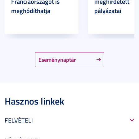
Franciaországot is
meghirdetett
meghódíthatja
pályázatai
Eseménynaptár
Hasznos linkek
FELVÉTELI