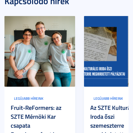
Kapcsolódó hírek
LEGÚJABB HÍREINK
LEGÚJABB HÍREINK
Fruit-ReFormers: az
Az SZTE Kulturál
SZTE Mérnöki Kar
Iroda őszi
csapata
szemeszterre