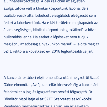
alulfinanszírozottsága. A déli régióban az egyetlen
szolgáltatóvá vált a klinikai központunk laborja, de a
családorvosok által beküldött vizsgálatok elvégzését sem
fedezi a laborkeretünk. Ha e két területen megkapnánk az
állami segítséget, klinikai központunk gazdálkodása közel
nullszaldós lenne. Ha ezeket a lépéseket nem tudjuk
meglépni, az adósság a nyakunkon marad” – jelölte meg az
SZTE rektora a következő év, 2016 legfontosabb céljait.
A kancellár októberi eleji lemondása utáni helyzetről Szabó
Gábor elmondta: „Az új kancellár kinevezéséig a kancellári
feladatokat a jogi és igazgatásszervezési főigazgató, Dr.
Dömötör Máté látja el az SZTE Szervezeti és Működési
Rendjében meghatározottak alapján, így az egyetem