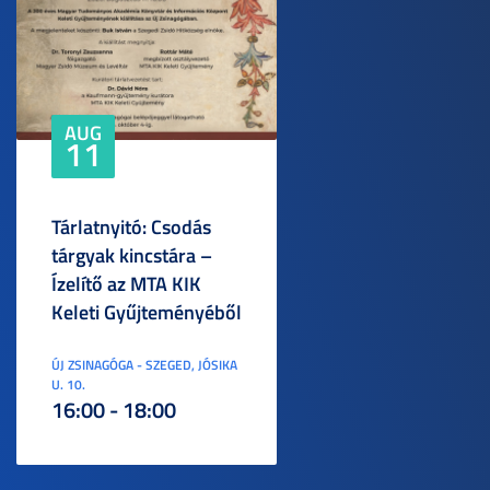
AUG
11
Tárlatnyitó: Csodás
tárgyak kincstára –
Ízelítő az MTA KIK
Keleti Gyűjteményéből
ÚJ ZSINAGÓGA - SZEGED, JÓSIKA
U. 10.
16:00 - 18:00