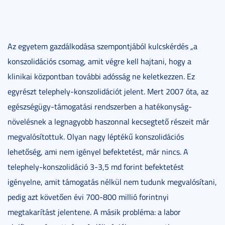
Az egyetem gazdálkodása szempontjából kulcskérdés „a
konszolidációs csomag, amit végre kell hajtani, hogy a
klinikai központban további adósság ne keletkezzen. Ez
egyrészt telephely-konszolidációt jelent. Mert 2007 óta, az
egészségügy-támogatási rendszerben a hatékonyság-
növelésnek a legnagyobb haszonnal kecsegtető részeit már
megvalósítottuk. Olyan nagy léptékű konszolidációs
lehetőség, ami nem igényel befektetést, már nincs. A
telephely-konszolidáció 3-3,5 md forint befektetést
igényelne, amit támogatás nélkül nem tudunk megvalósítani,
pedig azt követően évi 700-800 millió forintnyi
megtakarítást jelentene. A másik probléma: a labor