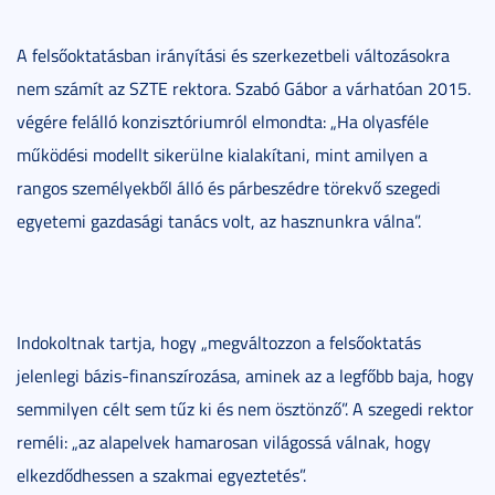
A felsőoktatásban irányítási és szerkezetbeli változásokra
nem számít az SZTE rektora. Szabó Gábor a várhatóan 2015.
végére felálló konzisztóriumról elmondta: „Ha olyasféle
működési modellt sikerülne kialakítani, mint amilyen a
rangos személyekből álló és párbeszédre törekvő szegedi
egyetemi gazdasági tanács volt, az hasznunkra válna”.
Indokoltnak tartja, hogy „megváltozzon a felsőoktatás
jelenlegi bázis-finanszírozása, aminek az a legfőbb baja, hogy
semmilyen célt sem tűz ki és nem ösztönző”. A szegedi rektor
reméli: „az alapelvek hamarosan világossá válnak, hogy
elkezdődhessen a szakmai egyeztetés”.