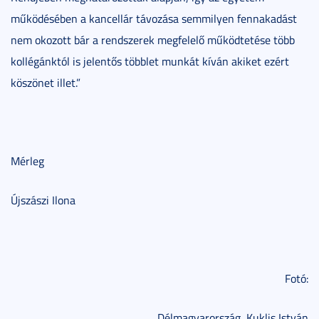
működésében a kancellár távozása semmilyen fennakadást
nem okozott bár a rendszerek megfelelő működtetése több
kollégánktól is jelentős többlet munkát kíván akiket ezért
köszönet illet.”
Mérleg
Újszászi Ilona
Fotó:
Délmagyarország, Kuklis István