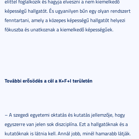
elittel foglalkozik és hagyja elveszni a nem kiemelkedő
képességű hallgatót. És ugyanilyen bűn egy olyan rendszert
fenntartani, amely a közepes képességű hallgatót helyezi
fókuszba és unatkoznak a kiemelkedő képességűek.
További erősödés a cél a K+F+I területén
– A szegedi egyetemi oktatás és kutatás jellemzője, hogy
egyszerre van jelen sok diszciplína. Ezt a hallgatóknak és a
kutatóknak is látnia kell. Annál jobb, minél hamarabb látják.