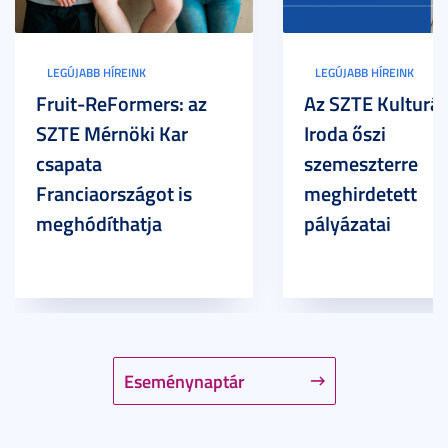
LEGÚJABB HÍREINK
LEGÚJABB HÍREINK
Fruit-ReFormers: az
Az SZTE Kulturál
SZTE Mérnöki Kar
Iroda őszi
csapata
szemeszterre
Franciaországot is
meghirdetett
meghódíthatja
pályázatai
Eseménynaptár