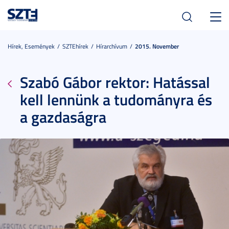
Toggl
navig
Hírek, Események
SZTEhírek
Hírarchívum
2015. November
Szabó Gábor rektor: Hatással
kell lennünk a tudományra és
a gazdaságra