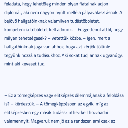
feladata, hogy lehetőleg minden olyan fiatalnak adjon
diplomát, aki nem nagyon nyúlt mellé a pályaválasztásnak. A
bejövő hallgatóinknak valamilyen tudástöbbletet,
kompetencia többletet kell adnunk. – Függetlenül attól, hogy
milyen tehetségesek? – vetettük közbe. – Igen, mert a
hallgatóinknak joga van ahhoz, hogy azt kérjék tőlünk:
tegyünk hozzá a tudásukhoz. Aki sokat tud, annak ugyanúgy,
mint aki keveset tud.
– Ez a tömegképzés vagy elitképzés dilemmájának a feloldása
is? – kérdeztük. – A tömegképzésben az egyik, míg az
elitképzésben egy másik tudásszinthez kell hozzáadni
valamennyit. Magyarul: nem jó az a rendszer, ami csak az