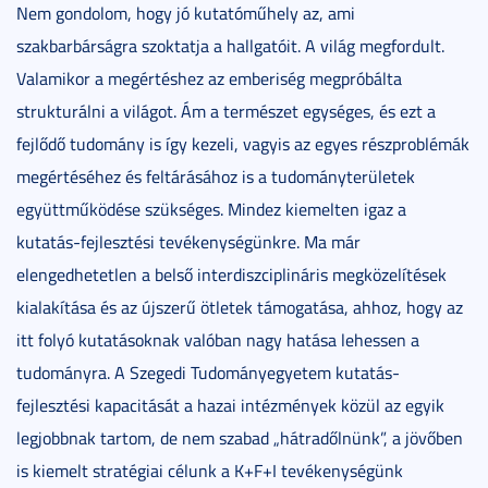
Nem gondolom, hogy jó kutatóműhely az, ami
szakbarbárságra szoktatja a hallgatóit. A világ megfordult.
Valamikor a megértéshez az emberiség megpróbálta
strukturálni a világot. Ám a természet egységes, és ezt a
fejlődő tudomány is így kezeli, vagyis az egyes részproblémák
megértéséhez és feltárásához is a tudományterületek
együttműködése szükséges. Mindez kiemelten igaz a
kutatás-fejlesztési tevékenységünkre. Ma már
elengedhetetlen a belső interdiszciplináris megközelítések
kialakítása és az újszerű ötletek támogatása, ahhoz, hogy az
itt folyó kutatásoknak valóban nagy hatása lehessen a
tudományra. A Szegedi Tudományegyetem kutatás-
fejlesztési kapacitását a hazai intézmények közül az egyik
legjobbnak tartom, de nem szabad „hátradőlnünk”, a jövőben
is kiemelt stratégiai célunk a K+F+I tevékenységünk