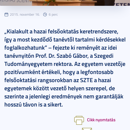
2015. november 16.
6 perc
„Kialakult a hazai felsőoktatás keretrendszere,
így a most kezdődő tanévtől tartalmi kérdésekkel
foglalkozhatunk” – fejezte ki reményét az idei
tanévnyitón Prof. Dr. Szabó Gábor, a Szegedi
Tudományegyetem rektora. Az egyetem vezetője
pozitívumként értékeli, hogy a legfontosabb
felsőoktatási rangsorokban az SZTE a hazai
egyetemek között vezető helyen szerepel, de
szerinte a jelenlegi eredmények nem garantálják
hosszú távon is a sikert.
Cikk nyomtatás