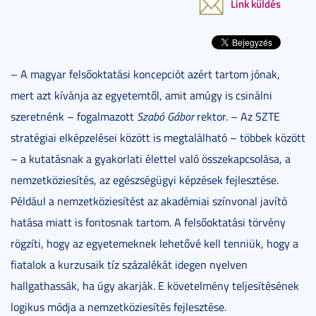
Link küldés
– A magyar felsőoktatási koncepciót azért tartom jónak,
mert azt kívánja az egyetemtől, amit amúgy is csinálni
szeretnénk – fogalmazott
Szabó Gábor
rektor. – Az SZTE
stratégiai elképzelései között is megtalálható – többek között
– a kutatásnak a gyakorlati élettel való összekapcsolása, a
nemzetköziesítés, az egészségügyi képzések fejlesztése.
Például a nemzetköziesítést az akadémiai színvonal javító
hatása miatt is fontosnak tartom. A felsőoktatási törvény
rögzíti, hogy az egyetemeknek lehetővé kell tenniük, hogy a
fiatalok a kurzusaik tíz százalékát idegen nyelven
hallgathassák, ha úgy akarják. E követelmény teljesítésének
logikus módja a nemzetköziesítés fejlesztése.