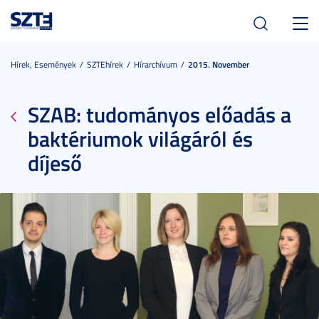
Toggl
navig
Hírek, Események
SZTEhírek
Hírarchívum
2015. November
SZAB: tudományos előadás a
baktériumok világáról és
díjeső