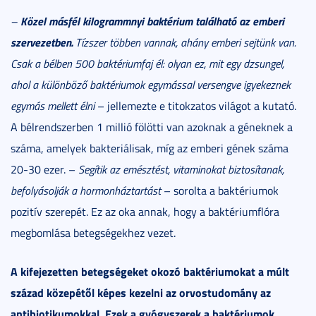
Közel másfél kilogrammnyi baktérium található az emberi
–
szervezetben.
Tízszer többen vannak, ahány emberi sejtünk van.
Csak a bélben 500 baktériumfaj él: olyan ez, mit egy dzsungel,
ahol a különböző baktériumok egymással versengve igyekeznek
egymás mellett élni
– jellemezte e titokzatos világot a kutató.
A bélrendszerben 1 millió fölötti van azoknak a géneknek a
száma, amelyek bakteriálisak, míg az emberi gének száma
20-30 ezer. –
Segítik az emésztést, vitaminokat biztosítanak,
befolyásolják a hormonháztartást
– sorolta a baktériumok
pozitív szerepét. Ez az oka annak, hogy a baktériumflóra
megbomlása betegségekhez vezet.
A kifejezetten betegségeket okozó baktériumokat a múlt
század közepétől képes kezelni az orvostudomány az
antibiotikumokkal. Ezek a gyógyszerek a baktériumok