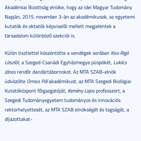
Akadémiai Bizottság elnöke, hogy az idei Magyar Tudomány
Napján, 2015. november 3-án az akadémikusok, az egyetemi
kutatók és oktatók képviselői mellett megjelentek a
társadalom különböző szekciói is.
Külön tisztlettel köszöntötte a vendégek sorában
Kiss-Rigó
Lászlót
, a Szeged-Csanádi Egyházmegye püspökét,
Lukács
János
rendőr dandártábornokot. Az MTA SZAB-elnök
üdvözölte
Ormos Pál
akadémikust, az MTA Szegedi Biológiai
Kutatóközpont főigazgatóját,
Kemény Lajos
professzort, a
Szegedi Tudományegyetem tudományos és innovációs
rektorhelyettesét, az MTA SZAB elnökségét és tagságát, a
díjazottakat-