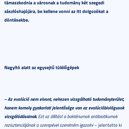
támaszkodnia a városnak a tudomány két szegedi
zászlóshajójára, be kellene vonni az itt dolgozókat a
döntésekbe.
Nagyító alatt az egysejtű túlélőgépek
– Az evolúció nem elvont, nehezen vizsgálható tudományterület,
hanem komoly gyakorlati jelentősége van az evolúcióbiológusok
vizsgálódásainak.
Ezt az állítást a baktériumok antibiotikumok
rezisztenciájának a szerepével szeretném igazolni
– jelentette ki