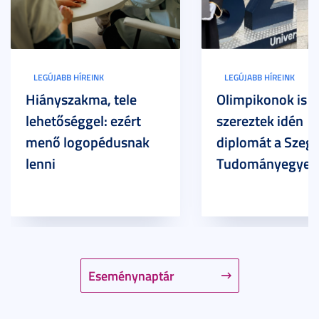
LEGÚJABB HÍREINK
LEGÚJABB HÍREINK
Hiányszakma, tele
Olimpikonok is
lehetőséggel: ezért
szereztek idén
menő logopédusnak
diplomát a Szege
lenni
Tudományegyet
Eseménynaptár