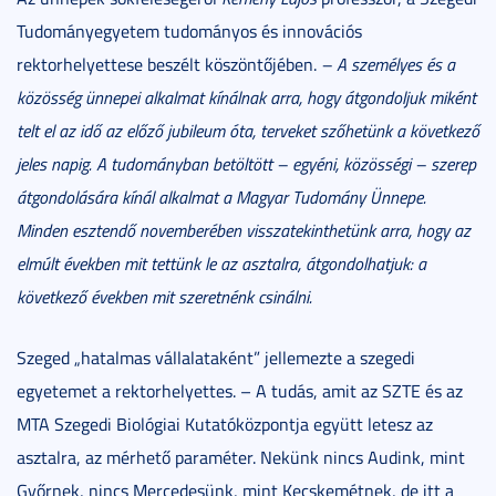
Tudományegyetem tudományos és innovációs
rektorhelyettese beszélt köszöntőjében.
– A személyes és a
közösség ünnepei alkalmat kínálnak arra, hogy átgondoljuk miként
telt el az idő az előző jubileum óta, terveket szőhetünk a következő
jeles napig. A tudományban betöltött – egyéni, közösségi – szerep
átgondolására kínál alkalmat a Magyar Tudomány Ünnepe.
Minden esztendő novemberében visszatekinthetünk arra, hogy az
elmúlt években mit tettünk le az asztalra, átgondolhatjuk: a
következő években mit szeretnénk csinálni.
Szeged „hatalmas vállalataként” jellemezte a szegedi
egyetemet a rektorhelyettes. – A tudás, amit az SZTE és az
MTA Szegedi Biológiai Kutatóközpontja együtt letesz az
asztalra, az mérhető paraméter. Nekünk nincs Audink, mint
Győrnek, nincs Mercedesünk, mint Kecskemétnek, de itt a