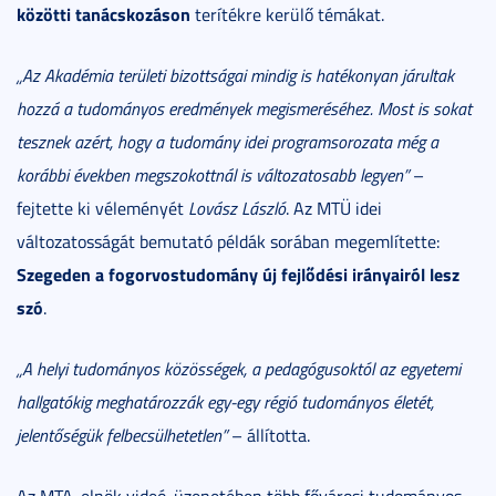
közötti tanácskozáson
terítékre kerülő témákat.
„Az Akadémia területi bizottságai mindig is hatékonyan járultak
hozzá a tudományos eredmények megismeréséhez. Most is sokat
tesznek azért, hogy a tudomány idei programsorozata még a
korábbi években megszokottnál is változatosabb legyen”
–
fejtette ki véleményét
Lovász László
. Az MTÜ idei
változatosságát bemutató példák sorában megemlítette:
Szegeden a fogorvostudomány új fejlődési irányairól lesz
szó
.
„A helyi tudományos közösségek, a pedagógusoktól az egyetemi
hallgatókig meghatározzák egy-egy régió tudományos életét,
jelentőségük felbecsülhetetlen”
– állította.
Az MTA-elnök videó-üzenetében több fővárosi tudományos