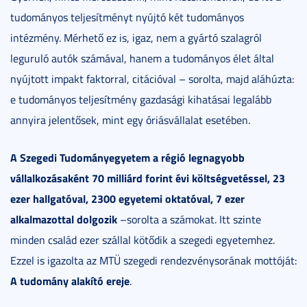
tudományos teljesítményt nyújtó két tudományos
intézmény. Mérhető ez is, igaz, nem a gyártó szalagról
leguruló autók számával, hanem a tudományos élet által
nyújtott impakt faktorral, citációval – sorolta, majd aláhúzta:
e tudományos teljesítmény gazdasági kihatásai legalább
annyira jelentősek, mint egy óriásvállalat esetében.
A Szegedi Tudományegyetem a régió legnagyobb
vállalkozásaként 70 milliárd forint évi költségvetéssel, 23
ezer hallgatóval, 2300 egyetemi oktatóval, 7 ezer
alkalmazottal dolgozik
–sorolta a számokat. Itt szinte
minden család ezer szállal kötődik a szegedi egyetemhez.
Ezzel is igazolta az MTÜ szegedi rendezvénysorának mottóját:
A tudomány alakító ereje
.