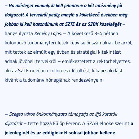
– Ha mérleget vonunk, ki kell jelenteni: a két intézmény jól
dolgozott. A tervekről pedig annyit: a következő években még
jobban ki kell használnunk az SZTE és az SZBK közelségét
–
hangsúlyozta
Kemény Lajos
. – A következő 3-4 hétben
különböző tudományterületek képviselői számolnak be arról,
mit tettek az elmúlt egy évben és stratégiai kitekintést
adnak jövőbeli terveikről – emlékeztetett a rektorhelyettes,
aki az SZTE nevében kellemes időtöltést, kikapcsolódást
kívánt a tudomány hónapjának rendezvényein.
– Szeged város önkormányzata támogatja az ifjú kutatók
a
díjazását
– tette hozzá Fülöp Ferenc. A SZAB elnöke szerint
jelenleginél és az eddigieknél sokkal jobban kellene