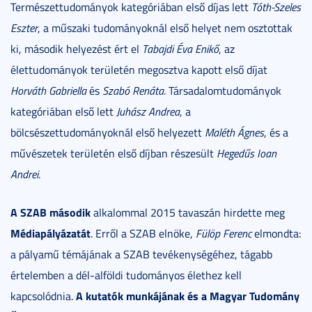
Természettudományok kategóriában első díjas lett
Tóth-Szeles
Eszter
, a műszaki tudományoknál első helyet nem osztottak
ki, második helyezést ért el
Tabajdi Éva Enikő
, az
élettudományok területén megosztva kapott első díjat
Horváth Gabriella
és
Szabó Renáta
. Társadalomtudományok
kategóriában első lett
Juhász Andrea
, a
bölcsészettudományoknál első helyezett
Maléth Ágnes
, és a
művészetek területén első díjban részesült
Hegedűs Ioan
Andrei
.
A SZAB második
alkalommal 2015 tavaszán hirdette meg
Médiapályázatát
. Erről a SZAB elnöke,
Fülöp Ferenc
elmondta:
a pályamű témájának a SZAB tevékenységéhez, tágabb
értelemben a dél-alföldi tudományos élethez kell
A kutatók munkájának és a Magyar Tudomány
kapcsolódnia.