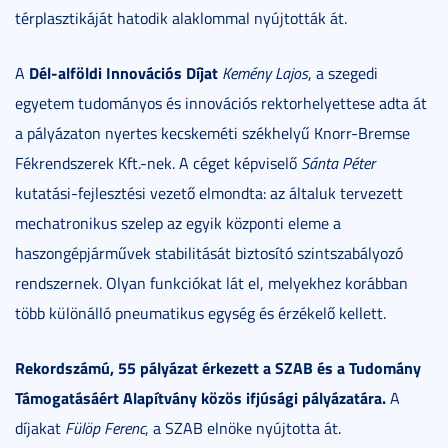
térplasztikáját hatodik alaklommal nyújtották át.
Dél-alföldi Innovációs Díjat
A
Kemény Lajos
, a szegedi
egyetem tudományos és innovációs rektorhelyettese adta át
a pályázaton nyertes kecskeméti székhelyű Knorr-Bremse
Fékrendszerek Kft.-nek. A céget képviselő
Sánta Péter
kutatási-fejlesztési vezető elmondta: az általuk tervezett
mechatronikus szelep az egyik központi eleme a
haszongépjárművek stabilitását biztosító szintszabályozó
rendszernek. Olyan funkciókat lát el, melyekhez korábban
több különálló pneumatikus egység és érzékelő kellett.
Rekordszámú, 55 pályázat érkezett a SZAB és a Tudomány
Támogatásáért Alapítvány közös ifjúsági pályázatára.
A
díjakat
Fülöp Ferenc
, a SZAB elnöke nyújtotta át.