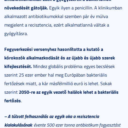
növekedését gátolják.
Egyik ilyen a penicillin. A klinikumban
alkalmazott antibiotikumokkal szemben pár év múlva
megjelent a recisztencia, ezért alkalmatlanná váltak a
gyógyításra.
Fegyverkezési versenyhez hasonlította a kutató a
kórokozók alkalmazkodását és az újabb és újabb szerek
kifejlesztését.
Mindez globális probléma: egyes becslések
szerint 25 ezer ember hal meg Európában bakteriális
fertőzések miatt, a kár másfélmillió euró is lehet. Sokak
2050-re az egyik vezető halálok lehet a bakteriális
szerint
fertőzés
.
– A túlzott felhasználás az egyik oka a rezisztencia
kialakulásának
: évente 500 ezer tonna antibiotikum fogyasztást