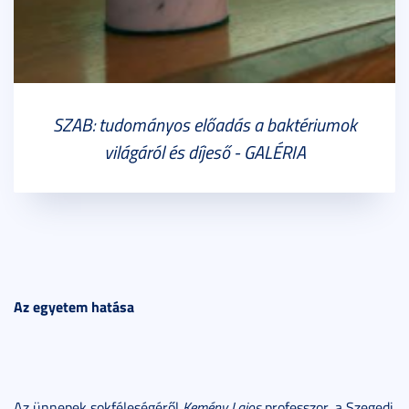
SZAB: tudományos előadás a baktériumok
világáról és díjeső - GALÉRIA
Az egyetem hatása
Az ünnepek sokféleségéről
Kemény Lajos
professzor, a Szegedi