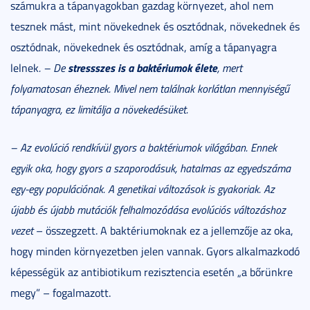
számukra a tápanyagokban gazdag környezet, ahol nem
tesznek mást, mint növekednek és osztódnak, növekednek és
osztódnak, növekednek és osztódnak, amíg a tápanyagra
stressszes is a baktériumok élete
lelnek
. – De
, mert
folyamatosan éheznek. Mivel nem találnak korlátlan mennyiségű
tápanyagra, ez limitálja a növekedésüket.
– Az evolúció rendkívül gyors a baktériumok világában. Ennek
egyik oka, hogy gyors a szaporodásuk, hatalmas az egyedszáma
egy-egy populációnak. A genetikai változások is gyakoriak. Az
újabb és újabb mutációk felhalmozódása evolúciós változáshoz
vezet
– összegzett. A baktériumoknak ez a jellemzője az oka,
hogy minden környezetben jelen vannak. Gyors alkalmazkodó
képességük az antibiotikum rezisztencia esetén „a bőrünkre
megy” – fogalmazott.