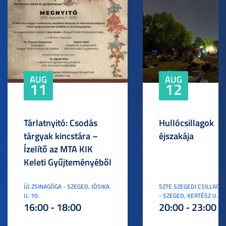
AUG
AUG
11
12
Tárlatnyitó: Csodás
Hullócsillagok
tárgyak kincstára –
éjszakája
Ízelítő az MTA KIK
Keleti Gyűjteményéből
ÚJ ZSINAGÓGA - SZEGED, JÓSIKA
SZTE SZEGEDI CSILLAGV
U. 10.
- SZEGED, KERTÉSZ U. 3.
16:00 - 18:00
20:00 - 23:00