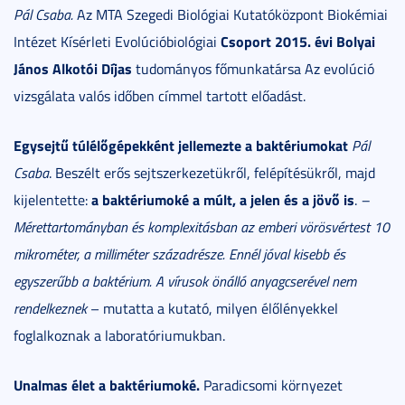
Pál Csaba.
Az MTA Szegedi Biológiai Kutatóközpont Biokémiai
Csoport 2015. évi Bolyai
Intézet Kísérleti Evolúcióbiológiai
János Alkotói Díjas
tudományos főmunkatársa Az evolúció
vizsgálata valós időben címmel tartott előadást.
Egysejtű túlélőgépekként jellemezte a baktériumokat
Pál
Csaba
. Beszélt erős sejtszerkezetükről, felépítésükről, majd
a baktériumoké a múlt, a jelen és a jövő is
kijelentette:
.
–
Mérettartományban és komplexitásban az emberi vörösvértest 10
mikrométer, a milliméter századrésze. Ennél jóval kisebb és
egyszerűbb a baktérium. A vírusok önálló anyagcserével nem
rendelkeznek
– mutatta a kutató, milyen élőlényekkel
foglalkoznak a laboratóriumukban.
Unalmas élet a baktériumoké.
Paradicsomi környezet