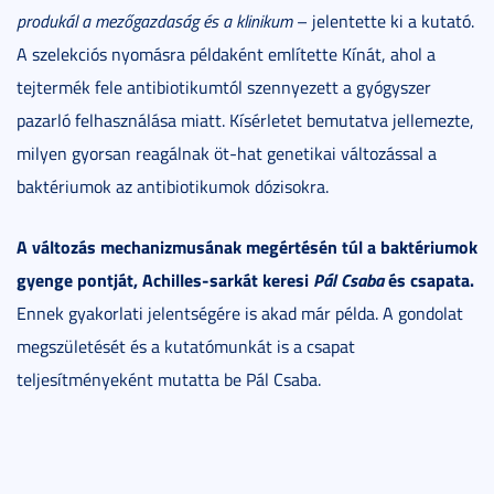
produkál a mezőgazdaság és a klinikum
– jelentette ki a kutató.
A szelekciós nyomásra példaként említette Kínát, ahol a
tejtermék fele antibiotikumtól szennyezett a gyógyszer
pazarló felhasználása miatt. Kísérletet bemutatva jellemezte,
milyen gyorsan reagálnak öt-hat genetikai változással a
baktériumok az antibiotikumok dózisokra.
A változás mechanizmusának megértésén túl a baktériumok
gyenge pontját, Achilles-sarkát keresi
Pál Csaba
és csapata.
Ennek gyakorlati jelentségére is akad már példa. A gondolat
megszületését és a kutatómunkát is a csapat
teljesítményeként mutatta be Pál Csaba.