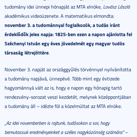
tudomány idei ünnepi hónapját az MTA elnöke,
Lovász László
akadémikus videoüzenete. A matematikus elmondta:
november 3. a tudománnyal foglalkozók, a tudás iránt
érdeklődők jeles napja: 1825-ben ezen a napon ajánlotta fel
Széchenyi István egy éves jövedelmét egy magyar tudós
társaság létrejöttére
.
November 3. napját az országgyűlés törvénnyel nyilvánította
a tudomány napjává, ünnepévé. Több mint egy évtizede
hagyománnyá vált az is, hogy e napon egy hónapig tartó
rendezvény-sorozat veszi kezdetét, melynek középpontjában
a tudomány áll – idézte föl a közelmúltat az MTA elnöke.
„Az idei novemberben is rajtunk, tudósokon a sor, hogy
bemutassuk eredményeinket a széles nagyközönség számára”
–