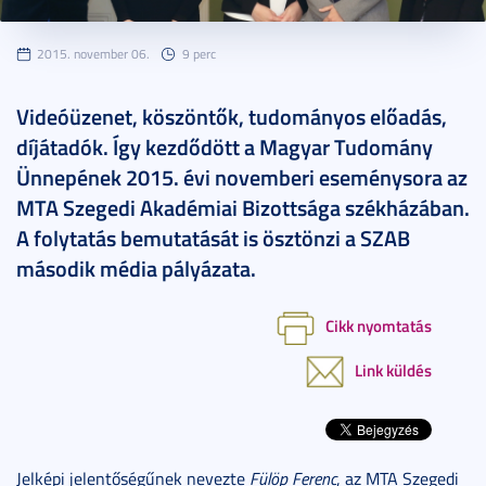
2015. november 06.
9 perc
Videóüzenet, köszöntők, tudományos előadás,
díjátadók. Így kezdődött a Magyar Tudomány
Ünnepének 2015. évi novemberi eseménysora az
MTA Szegedi Akadémiai Bizottsága székházában.
A folytatás bemutatását is ösztönzi a SZAB
második média pályázata.
Cikk nyomtatás
Link küldés
Jelképi jelentőségűnek nevezte
Fülöp Ferenc
, az MTA Szegedi