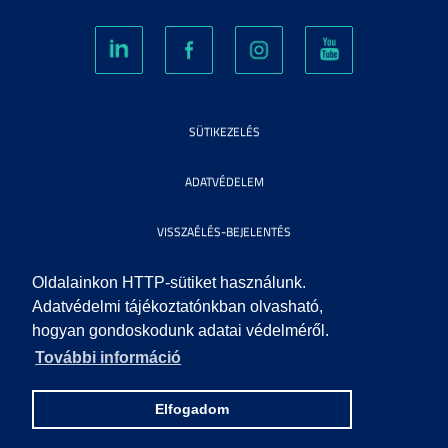
SÜTIKEZELÉS
ADATVÉDELEM
VISSZAÉLÉS-BEJELENTÉS
KÖZÉRDEKŰ ADATOK
Oldalainkon HTTP-sütiket használunk.
Adatvédelmi tájékoztatónkban olvasható,
hogyan gondoskodunk adatai védelméről.
IMPRESSZUM
További információ
SEGÍTSÉG
Elfogadom
© 2010 SZEGEDI TUDOMÁNYEGYETEM. MINDEN JOG FENNTARTVA.