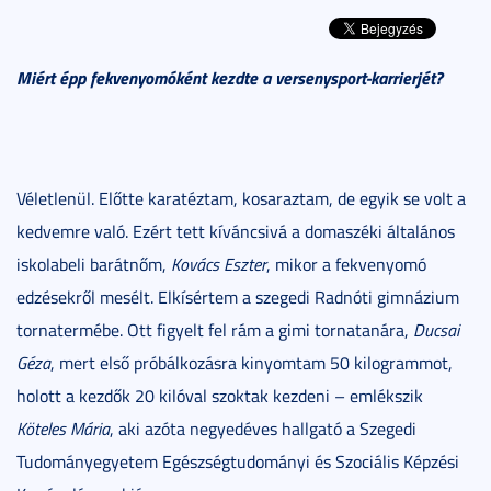
Miért épp fekvenyomóként kezdte a versenysport-karrierjét?
Véletlenül. Előtte karatéztam, kosaraztam, de egyik se volt a
kedvemre való. Ezért tett kíváncsivá a domaszéki általános
iskolabeli barátnőm,
Kovács Eszter
, mikor a fekvenyomó
edzésekről mesélt. Elkísértem a szegedi Radnóti gimnázium
tornatermébe. Ott figyelt fel rám a gimi tornatanára,
Ducsai
Géza
, mert első próbálkozásra kinyomtam 50 kilogrammot,
holott a kezdők 20 kilóval szoktak kezdeni – emlékszik
Köteles Mária
, aki azóta negyedéves hallgató a Szegedi
Tudományegyetem Egészségtudományi és Szociális Képzési