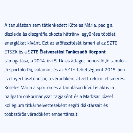
A tanulásban sem tétlenkedett Köteles Mária, pedig a
diszlexia és diszgráfia okozta hátrány legyűrése többlet
energiákat kívánt. Ezt az erőfeszítését ismeri el az SZTE
ZTE Életvezetési Tanácsadó Központ
ETSZK és a S
támogatása, a 2014. évi 5,14-es átlagot honoráló Jó tanuló –
jó sportoló Díj, valamint és az SZTE Tehetségpont 2015-ben
is elnyert ösztöndíjai, a véradóként átvett rektori elismerés.
Köteles Mária a sporton és a tanuláson kívül is aktív: a
hallgatói önkormányzat tagjaként és a Madzsar József
kollégium titkárhelyetteseként segíti diáktársait és
többszörös véradóként embertársait.