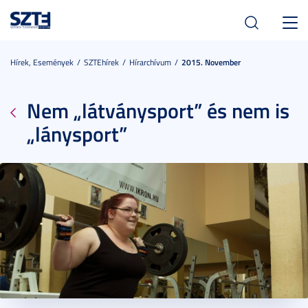
Toggl
navig
Hírek, Események
SZTEhírek
Hírarchívum
2015. November
Nem „látványsport” és nem is
„lánysport”