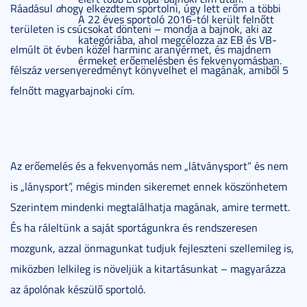
Ráadásul
a
hogy elkezdtem sportolni, úgy lett erőm a többi
A 22 éves sportoló 2016-tól került felnőtt
területen is csúcsokat dönteni – mondja a bajnok, aki az
kategóriába, ahol megcélozza az EB és VB-
elmúlt öt évben közel harminc aranyérmet, és majdnem
érmeket erőemelésben és fekvenyomásban.
félszáz versenyeredményt könyvelhet el magának, amiből 5
felnőtt magyarbajnoki cím.
Az erőemelés és a fekvenyomás nem „látványsport” és nem
is „lánysport”, mégis minden sikeremet ennek köszönhetem
Szerintem mindenki megtalálhatja magának, amire termett.
És ha ráleltünk a saját sportágunkra és rendszeresen
mozgunk, azzal önmagunkat tudjuk fejleszteni szellemileg is,
miközben lelkileg is növeljük a kitartásunkat – magyarázza
az ápolónak készülő sportoló.