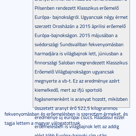
Pilsenben rendezett Klasszikus erőemelő
Európa- bajnokságról. Ugyancsak négy érmet
szerzett Orosházán a 2015 áprilisi erőemelő
Európa-bajnokságon. 2015 májusában a
svédországi Sundsvallban fekvenyomásban
harmadjára is világbajnok lett, júniusban a
finnországi Saloban megrendezett Klasszikus
Erőemelő Világbajnokságon ugyancsak
megnyerte a vb-t. Ez az eredménye azért
kiemelkedő, mert az ifjú sportoló
fogásnemenként is aranyat hozott, miközben
összetett aranyt érő 522,5 kilogrammos
fekvenyomásban és erőemelésben is szereztem érmeket, és
eredménye új európai csúcs. Ráadásul ezzel
tagja lettem a magyar válogatottnak.
erőemelésben is világbajnok lett az addig
elért több Európa-bajnoki cím után.