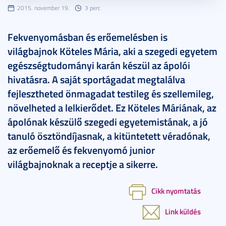
2015. november 19.
3 perc
Fekvenyomásban és erőemelésben is
világbajnok Köteles Mária, aki a szegedi egyetem
egészségtudományi karán készül az ápolói
hivatásra. A saját sportágadat megtalálva
fejlesztheted önmagadat testileg és szellemileg,
növelheted a lelkierődet. Ez Köteles Máriának, az
ápolónak készülő szegedi egyetemistának, a jó
tanuló ösztöndíjasnak, a kitüntetett véradónak,
az erőemelő és fekvenyomó junior
világbajnoknak a receptje a sikerre.
Cikk nyomtatás
Link küldés