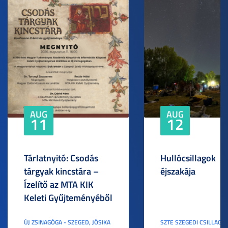
AUG
AUG
11
12
Tárlatnyitó: Csodás
Hullócsillagok
tárgyak kincstára –
éjszakája
Ízelítő az MTA KIK
Keleti Gyűjteményéből
ÚJ ZSINAGÓGA - SZEGED, JÓSIKA
SZTE SZEGEDI CSILLAGV