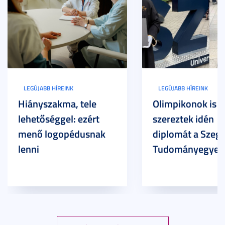
LEGÚJABB HÍREINK
LEGÚJABB HÍREINK
Hiányszakma, tele
Olimpikonok is
lehetőséggel: ezért
szereztek idén
menő logopédusnak
diplomát a Szege
lenni
Tudományegyet