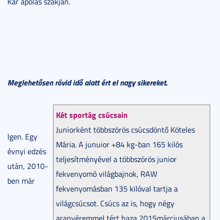
Kar ápolás szakján.
Meglehetősen rövid idő alatt ért el nagy sikereket.
Két sportág csúcsain
Juniorként többszörös csúcsdöntő Köteles
Igen. Egy
Mária. A junuior +84 kg-ban 165 kilós
évnyi edzés
teljesítményével a többszörös junior
után, 2010-
fekvenyomó világbajnok, RAW
ben már
fekvenyomásban 135 kilóval tartja a
világcsúcsot. Csúcs az is, hogy négy
aranyéremmel tért haza 2015márciusában a