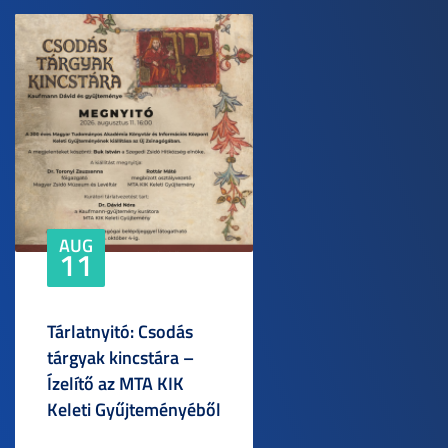
AUG
11
Tárlatnyitó: Csodás
tárgyak kincstára –
Ízelítő az MTA KIK
Keleti Gyűjteményéből