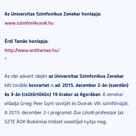
Az Universitas Szimfonikus Zenekar honlapja:
www.szimfonikusok.hu
Érdi Tamás honlapja:
http://www.erditamas.hu/
*
az Universitas Szimfonikus Zenekar
Az idei advent idején
koncertet
ad
2015. december 2-án (szerdán)
két további
is
:
és 3-án (csütörtökön) 19 órakor az Agorában
. A zenekar
előadja Grieg: Peer Gynt szvitjét és Dvorak: VIII. szimfóniáját.
A 2015. december 2-i programot
Dux László
professzor (az
SZTE ÁOK Biokémiai Intézet vezetője) nyitja meg.