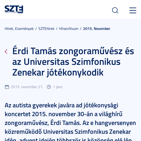
Toggl
navig
Hírek, Események
SZTEhírek
Hírarchívum
2015. November
Érdi Tamás zongoraművész és
az Universitas Szimfonikus
Zenekar jótékonykodik
2015. november 27.
1 perc
Az autista gyerekek javára ad jótékonysági
koncertet 2015. november 30-án a világhírű
zongoraművész, Érdi Tamás. Az e hangversenyen
közreműködő Universitas Szimfonikus Zenekar
idén, advent idején többször is közönség elé lép.