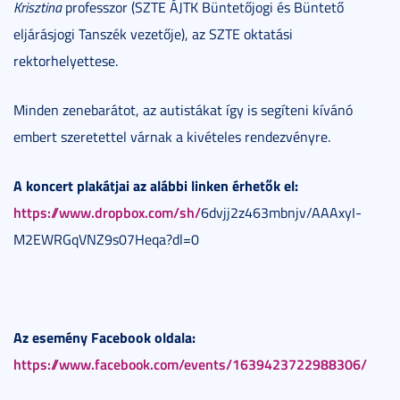
Krisztina
professzor (SZTE ÁJTK Büntetőjogi és Büntető
eljárásjogi Tanszék vezetője), az SZTE oktatási
rektorhelyettese.
Minden zenebarátot, az autistákat így is segíteni kívánó
embert szeretettel várnak a kivételes rendezvényre.
A koncert plakátjai az alábbi linken érhetők el:
https://www.dropbox.com/sh/
6dvjj2z463mbnjv/AAAxyI-
M2EWRGqVNZ9s07Heqa?dl=0
Az esemény Facebook oldala:
https://www.facebook.com/events/1639423722988306/