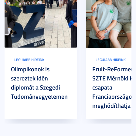
LEGÚJABB HÍREINK
LEGÚJABB HÍREINK
Olimpikonok is
Fruit-ReFormers:
szereztek idén
SZTE Mérnöki Ka
diplomát a Szegedi
csapata
Tudományegyetemen
Franciaországot 
meghódíthatja