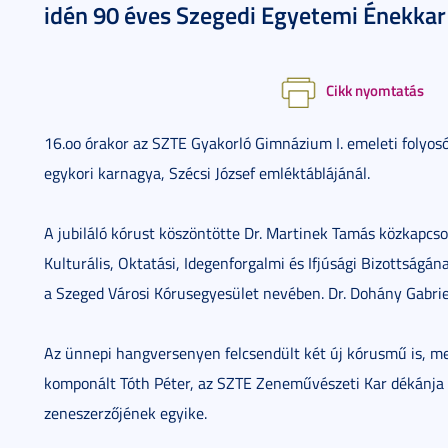
idén 90 éves Szegedi Egyetemi Énekkar
Cikk nyomtatás
16.oo órakor az SZTE Gyakorló Gimnázium I. emeleti folyos
egykori karnagya, Szécsi József emléktáblájánál.
A jubiláló kórust köszöntötte Dr. Martinek Tamás közkapcsol
Kulturális, Oktatási, Idegenforgalmi és Ifjúsági Bizottságán
a Szeged Városi Kórusegyesület nevében. Dr. Dohány Gabrie
Az ünnepi hangversenyen felcsendült két új kórusmű is, m
komponált Tóth Péter, az SZTE Zeneművészeti Kar dékánja
zeneszerzőjének egyike.