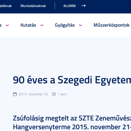
gatóknak
Munkatársaknak
ALUMNI
s
Kutatás
Gyógyítás
Műszerközpontok
90 éves a Szegedi Egyete
2015. november 23.
1 perc
Zsúfolásig megtelt az SZTE Zeneművész
Hangversenyterme 2015. november 21-é