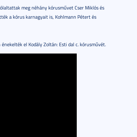
zólaltattak meg néhány kórusművet Cser Miklós és
ték a kórus karnagyait is, Kohlmann Pétert és
 énekelték el Kodály Zoltán: Esti dal c. kórusművét.