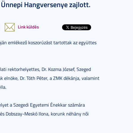
 Ünnepi Hangversenye zajlott.
Link küldés
óján emlékező koszorúzást tartottak az együttes
ati rektorhelyettes, Dr. Kozma József, Szeged
ak elnöke, Dr. Tóth Péter, a ZMK dékánja, valamint
lla.
elyet a Szegedi Egyetemi Énekkar számára
 és Dobszay-Meskó Ilona, korunk néhány női