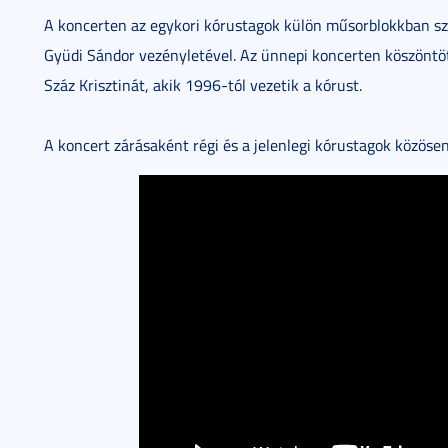
A koncerten az egykori kórustagok külön műsorblokkban s
Gyüdi Sándor vezényletével. Az ünnepi koncerten köszöntöt
Száz Krisztinát, akik 1996-tól vezetik a kórust.
A koncert zárásaként régi és a jelenlegi kórustagok közösen