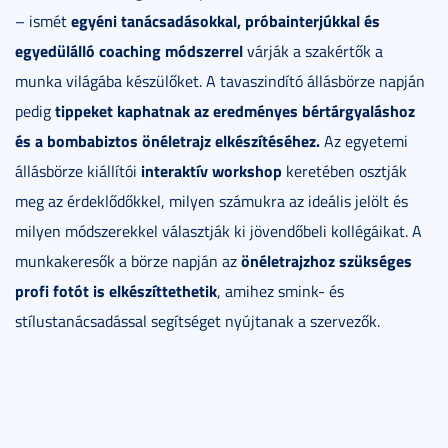
egyéni tanácsadásokkal, próbainterjúkkal és
– ismét
egyedülálló coaching módszerrel
várják a szakértők a
munka világába készülőket. A tavaszindító állásbörze napján
tippeket kaphatnak az eredményes bértárgyaláshoz
pedig
és a bombabiztos önéletrajz elkészítéséhez.
Az egyetemi
interaktív workshop
állásbörze kiállítói
keretében osztják
meg az érdeklődőkkel, milyen számukra az ideális jelölt és
milyen módszerekkel választják ki jövendőbeli kollégáikat. A
önéletrajzhoz szükséges
munkakeresők a börze napján az
profi fotót is elkészíttethetik
, amihez smink- és
stílustanácsadással segítséget nyújtanak a szervezők.