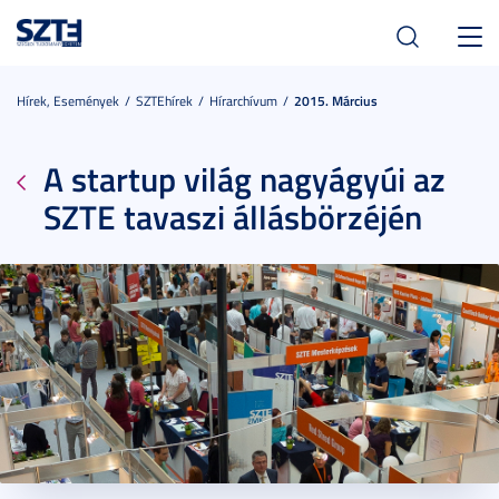
Toggl
navig
Hírek, Események
SZTEhírek
Hírarchívum
2015. Március
A startup világ nagyágyúi az
SZTE tavaszi állásbörzéjén