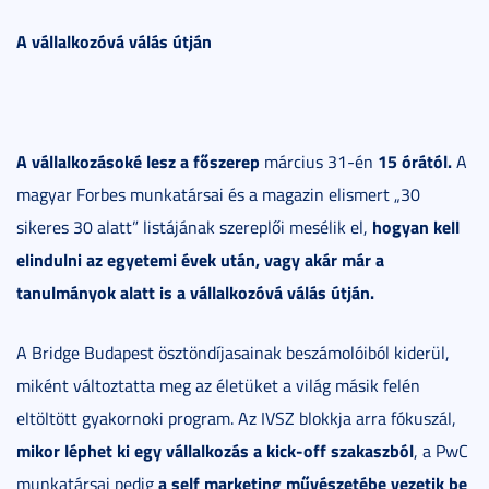
A vállalkozóvá válás útján
A vállalkozásoké lesz a főszerep
15 órától.
március 31-én
A
magyar Forbes munkatársai és a magazin elismert „30
hogyan kell
sikeres 30 alatt” listájának szereplői mesélik el,
elindulni az egyetemi évek után, vagy akár már a
tanulmányok alatt is a vállalkozóvá válás útján.
A Bridge Budapest ösztöndíjasainak beszámolóiból kiderül,
miként változtatta meg az életüket a világ másik felén
eltöltött gyakornoki program. Az IVSZ blokkja arra fókuszál,
mikor léphet ki egy vállalkozás a kick-off szakaszból
, a PwC
a self marketing művészetébe vezetik be
munkatársai pedig