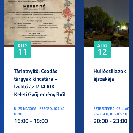
AUG
AUG
11
12
Tárlatnyitó: Csodás
Hullócsillagok
tárgyak kincstára –
éjszakája
Ízelítő az MTA KIK
Keleti Gyűjteményéből
ÚJ ZSINAGÓGA - SZEGED, JÓSIKA
SZTE SZEGEDI CSILLAGV
U. 10.
- SZEGED, KERTÉSZ U. 3.
16:00 - 18:00
20:00 - 23:00