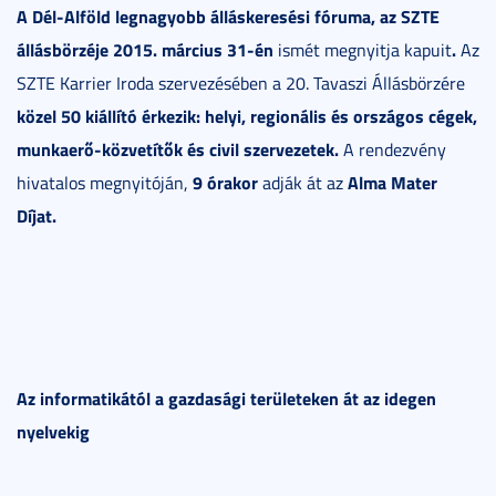
A Dél-Alföld legnagyobb álláskeresési fóruma, az SZTE
állásbörzéje 2015. március 31-én
.
ismét megnyitja kapuit
Az
SZTE Karrier Iroda szervezésében a 20. Tavaszi Állásbörzére
közel 50 kiállító érkezik: helyi, regionális és országos cégek,
munkaerő-közvetítők és civil szervezetek.
A rendezvény
9 órakor
Alma Mater
hivatalos megnyitóján,
adják át az
Díjat.
Az informatikától a gazdasági területeken át az idegen
nyelvekig