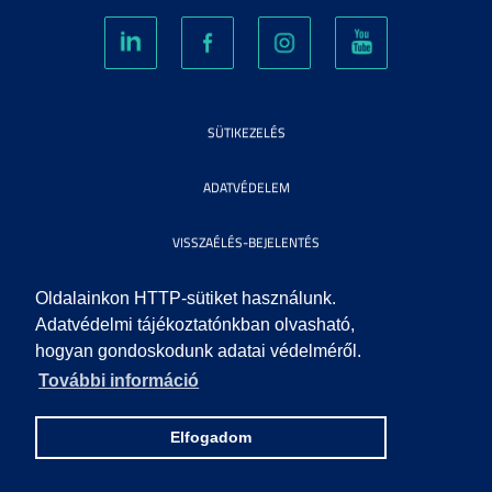
SÜTIKEZELÉS
ADATVÉDELEM
VISSZAÉLÉS-BEJELENTÉS
KÖZÉRDEKŰ ADATOK
Oldalainkon HTTP-sütiket használunk.
Adatvédelmi tájékoztatónkban olvasható,
hogyan gondoskodunk adatai védelméről.
IMPRESSZUM
További információ
SEGÍTSÉG
Elfogadom
© 2010 SZEGEDI TUDOMÁNYEGYETEM. MINDEN JOG FENNTARTVA.