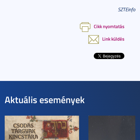
SZTEinfo
Cikk nyomtatás
Link küldés
Aktuális események