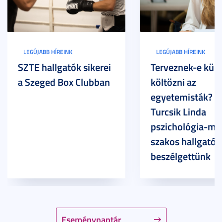
LEGÚJABB HÍREINK
LEGÚJABB HÍREINK
SZTE hallgatók sikerei
Terveznek-e külf
a Szeged Box Clubban
költözni az
egyetemisták? –
Turcsik Linda
pszichológia-ma
szakos hallgatóv
beszélgettünk
Eseménynaptár