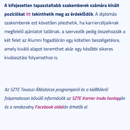
A kifejezetten tapasztaltabb szakemberek számára kínált
pozíciókat
itt
tekinthetik meg az érdeklődök
. A diplomás
szakemberek ezt követően jelezhetik, ha karriercéljaiknak
megfelelő ajánlatot találnak, a szervezők pedig összehozzák a
két felet az Alumni fogadóórán egy kötetlen beszélgetésre,
amely kiváló alapot teremthet akár egy későbbi sikeres
kiválasztási folyamathoz is.
Az SZTE Tavaszi Állásbörze programjairól és a kiállítókról
SZTE Karrier Iroda honlap
folyamatosan bővülő információk az
ján
Facebook oldal
és a rendezvény
án érhetők el.