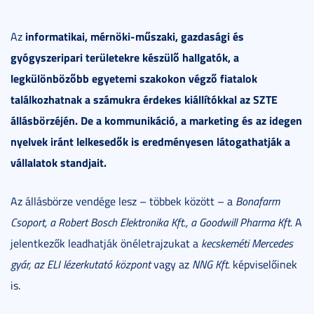
informatikai, mérnöki-műszaki, gazdasági és
Az
gyógyszeripari területekre készülő hallgatók, a
legkülönbözőbb egyetemi szakokon végző fiatalok
találkozhatnak a számukra érdekes kiállítókkal az SZTE
állásbörzéjén. De a kommunikáció, a marketing és az idegen
nyelvek iránt lelkesedők is eredményesen látogathatják a
vállalatok standjait.
Az állásbörze vendége lesz – többek között – a
Bonafarm
Csoport, a Robert Bosch Elektronika Kft., a Goodwill Pharma Kft.
A
jelentkezők leadhatják önéletrajzukat a
kecskeméti Mercedes
gyár, az ELI lézerkutató központ
vagy az
NNG Kft.
képviselőinek
is.