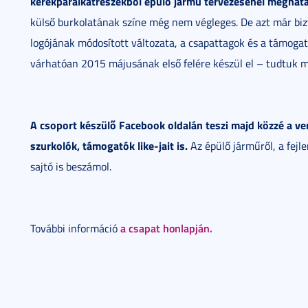
kerékpáralkatrészekből épülő jármű tervezésénél meghat
külső burkolatának színe még nem végleges. De azt már biz
logójának módosított változata, a csapattagok és a támogat
várhatóan 2015 májusának első felére készül el – tudtuk 
A csoport készülő Facebook oldalán teszi majd közzé a ver
szurkolók, támogatók like-jait is.
Az épülő járműről, a fejl
sajtó is beszámol.
a csapat honlapján.
További információ