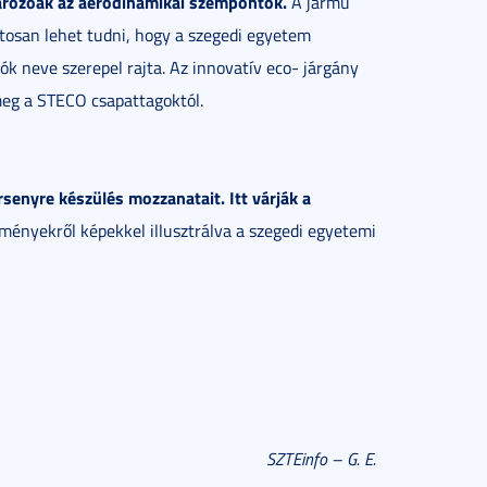
ározóak az aerodinamikai szempontok.
A jármű
tosan lehet tudni, hogy a szegedi egyetem
ók neve szerepel rajta. Az innovatív eco- járgány
meg a STECO csapattagoktól.
senyre készülés mozzanatait. Itt várják a
eményekről képekkel illusztrálva a szegedi egyetemi
SZTEinfo – G. E.