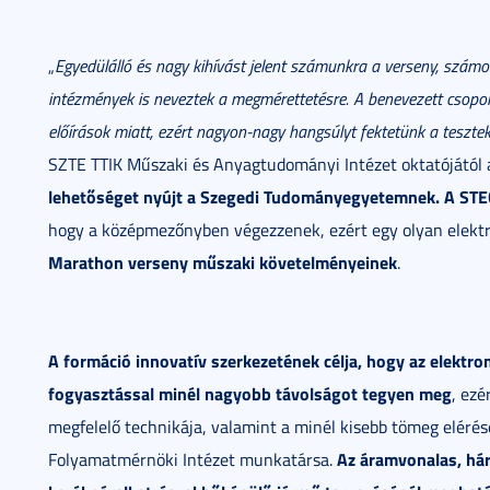
„
Egyedülálló és nagy kihívást jelent számunkra a verseny, számo
intézmények is neveztek a megmérettetésre. A benevezett csopor
előírások miatt, ezért nagyon-nagy hangsúlyt fektetünk a tesztek
SZTE TTIK Műszaki és Anyagtudományi Intézet oktatójától 
lehetőséget nyújt a Szegedi Tudományegyetemnek. A STEC
hogy a középmezőnyben végezzenek, ezért egy olyan elekt
Marathon verseny műszaki követelményeinek
.
A formáció innovatív szerkezetének célja, hogy az elektro
fogyasztással minél nagyobb távolságot tegyen meg
, ezé
megfelelő technikája, valamint a minél kisebb tömeg eléré
Az áramvonalas, hár
Folyamatmérnöki Intézet munkatársa.