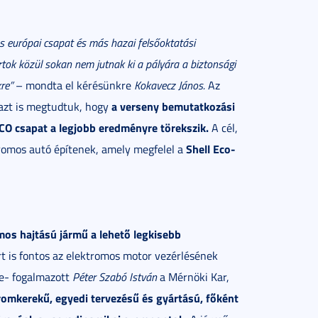
s európai csapat és más hazai felsőoktatási
tok közül sokan nem jutnak ki a pályára a biztonsági
re”
– mondta el kérésünkre
Kokavecz János.
Az
a verseny bemutatkozási
azt is megtudtuk, hogy
O csapat a legjobb eredményre törekszik.
A cél,
Shell Eco-
romos autó építenek, amely megfelel a
mos hajtású jármű a lehető legkisebb
rt is fontos az elektromos motor vezérlésének
se- fogalmazott
Péter Szabó István
a Mérnöki Kar,
omkerekű, egyedi tervezésű és gyártású, főként