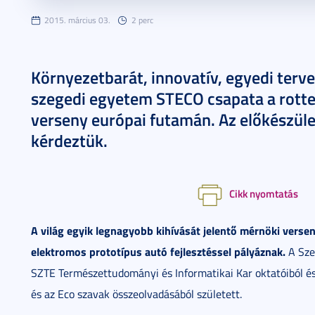
2015. március 03.
2 perc
Környezetbarát, innovatív, egyedi terve
szegedi egyetem STECO csapata a rott
verseny európai futamán. Az előkészüle
kérdeztük.
Cikk nyomtatás
A világ egyik legnagyobb kihívását jelentő mérnöki verse
elektromos prototípus autó fejlesztéssel pályáznak.
A Sze
SZTE Természettudományi és Informatikai Kar oktatóiból és 
és az Eco szavak összeolvadásából született.