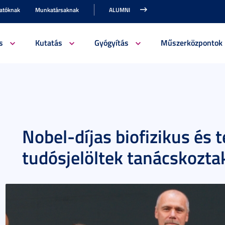
gatóknak
Munkatársaknak
ALUMNI
s
Kutatás
Gyógyítás
Műszerközpontok
Nobel-díjas biofizikus és 
tudósjelöltek tanácskozt