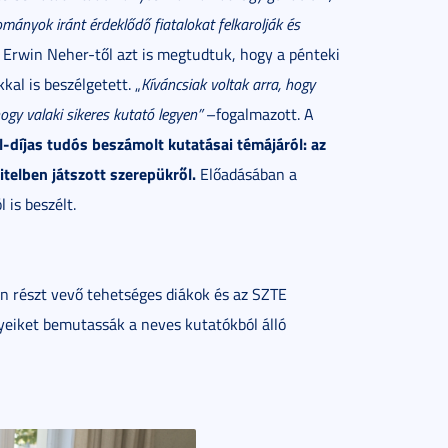
ányok iránt érdeklődő fiatalokat felkarolják és
 Erwin Neher-től azt is megtudtuk, hogy a pénteki
al is beszélgetett. „
Kíváncsiak voltak arra, hogy
ogy valaki sikeres kutató legyen”
–fogalmazott. A
-díjas tudós beszámolt kutatásai témájáról: az
itelben játszott szerepükről.
Előadásában a
is beszélt.
 részt vevő tehetséges diákok és az SZTE
yeiket bemutassák a neves kutatókból álló