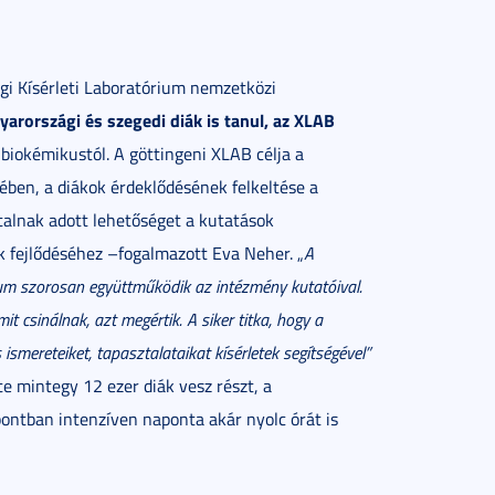
i Kísérleti Laboratórium nemzetközi
rországi és szegedi diák is tanul, az XLAB
iokémikustól. A göttingeni XLAB célja a
ben, a diákok érdeklődésének felkeltése a
alnak adott lehetőséget a kutatások
k fejlődéséhez –fogalmazott Eva Neher. „
A
ium szorosan együttműködik az intézmény kutatóival.
t csinálnak, azt megértik. A siker titka, hogy a
smereteiket, tapasztalataikat kísérletek segítségével”
e mintegy 12 ezer diák vesz részt, a
ontban intenzíven naponta akár nyolc órát is