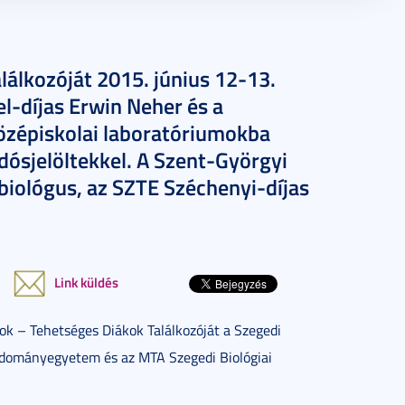
lálkozóját 2015. június 12-13.
l-díjas Erwin Neher és a
özépiskolai laboratóriumokba
dósjelöltekkel. A Szent-Györgyi
biológus, az SZTE Széchenyi-díjas
Link küldés
ok – Tehetséges Diákok Találkozóját a Szegedi
Tudományegyetem és az MTA Szegedi Biológiai