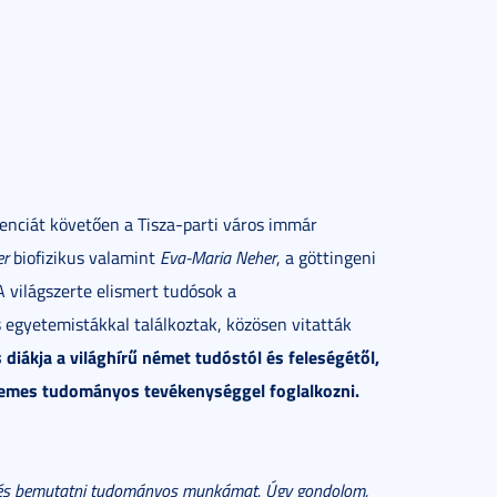
nciát követően a Tisza-parti város immár
er
biofizikus valamint
Eva-Maria Neher
, a göttingeni
A világszerte elismert tudósok a
egyetemistákkal találkoztak, közösen vitatták
diákja a világhírű német tudóstól és feleségétől,
rdemes tudományos tevékenységgel foglalkozni.
lük és bemutatni tudományos munkámat. Úgy gondolom,