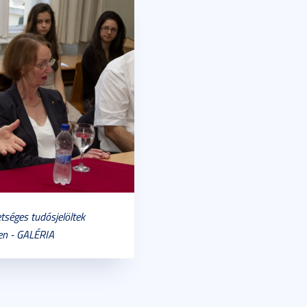
etséges tudósjelöltek
en - GALÉRIA