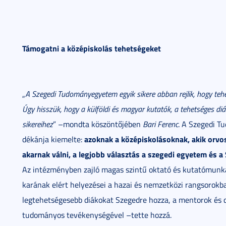
Támogatni a középiskolás tehetségeket
„
A Szegedi Tudományegyetem egyik sikere abban rejlik, hogy teh
Úgy hisszük, hogy a külföldi és magyar kutatók, a tehetséges d
sikereihez
” –mondta köszöntőjében
Bari Ferenc
. A Szegedi 
azoknak a középiskolásoknak, akik orv
dékánja kiemelte:
akarnak válni, a legjobb választás a szegedi egyetem és 
Az intézményben zajló magas szintű oktató és kutatómunká
karának elért helyezései a hazai és nemzetközi rangsorokb
legtehetségesebb diákokat Szegedre hozza, a mentorok és
tudományos tevékenységével –tette hozzá.