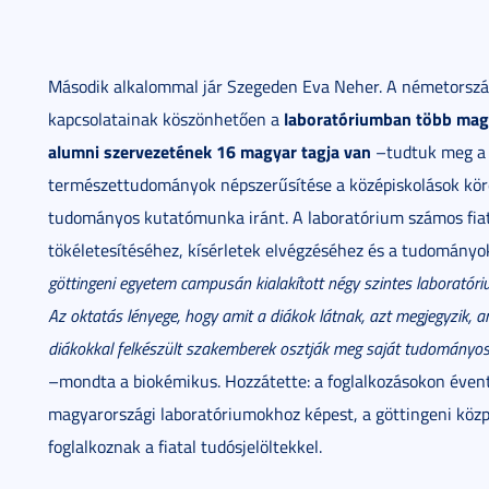
Második alkalommal jár Szegeden Eva Neher. A németország
laboratóriumban több magya
kapcsolatainak köszönhetően a
alumni szervezetének 16 magyar tagja van
–tudtuk meg a b
természettudományok népszerűsítése a középiskolások köré
tudományos kutatómunka iránt. A laboratórium számos fiat
tökéletesítéséhez, kísérletek elvégzéséhez és a tudományo
göttingeni egyetem campusán kialakított négy szintes laboratór
Az oktatás lényege, hogy amit a diákok látnak, azt megjegyzik, ami
diákokkal felkészült szakemberek osztják meg saját tudományos i
–mondta a biokémikus. Hozzátette: a foglalkozásokon évent
magyarországi laboratóriumokhoz képest, a göttingeni közp
foglalkoznak a fiatal tudósjelöltekkel.