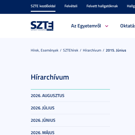
SZTE kezdőoldal
Felvételi
Felvett hallgatóknak
Hall
Az Egyetemről
Oktatá
Hírek, Események
SZTEhírek
Hírarchívum
2015. Június
Hírarchívum
2026. AUGUSZTUS
2026. JÚLIUS
2026. JÚNIUS
2026. MÁJUS