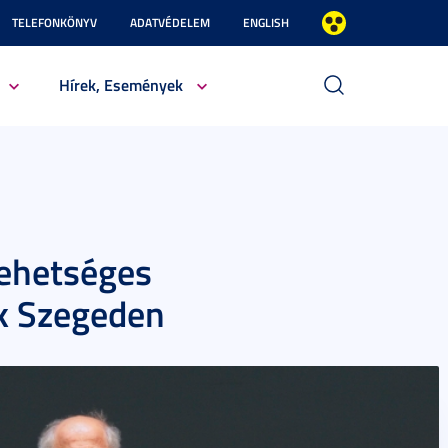
TELEFONKÖNYV
ADATVÉDELEM
ENGLISH
Hírek, Események
tehetséges
ak Szegeden