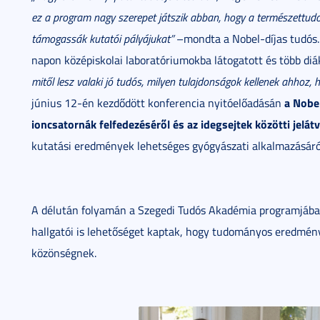
ez a program nagy szerepet játszik abban, hogy a természettudom
támogassák kutatói pályájukat”
–mondta a Nobel-díjas tudós.
napon középiskolai laboratóriumokba látogatott és több diákk
mitől lesz valaki jó tudós, milyen tulajdonságok kellenek ahhoz, h
a Nobel
június 12-én kezdődött konferencia nyitóelőadásán
ioncsatornák felfedezéséről és az idegsejtek közötti jelátv
kutatási eredmények lehetséges gyógyászati alkalmazásáról 
A délután folyamán a Szegedi Tudós Akadémia programjában
hallgatói is lehetőséget kaptak, hogy tudományos eredmén
közönségnek.