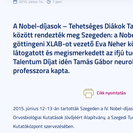
2015. június 14.
7 perc
A Nobel-díjasok – Tehetséges Diákok Ta
között rendezték meg Szegeden: a Nobe
göttingeni XLAB-ot vezető Eva Neher k
látogatott és megismerkedett az ifjú tu
Talentum Díjat idén Tamás Gábor neuro
professzora kapta.
Cikk nyomtatás
2015. június 12-13-án tartották Szegeden a IV. Nobel-díjas
Orvosbiológiai Kutatások Jövőjéért Alapítvány, a Szegedi 
Kutatóközpont szervezésében.