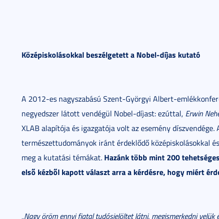
Középiskolásokkal beszélgetett a Nobel-díjas kutató
A 2012-es nagyszabású Szent-Györgyi Albert-emlékkonfere
negyedszer látott vendégül Nobel-díjast: ezúttal,
Erwin Neh
XLAB alapítója és igazgatója volt az esemény díszvendége. 
természettudományok iránt érdeklődő középiskolásokkal és 
Hazánk több mint 200 tehetséges 
meg a kutatási témákat.
első kézből kapott választ arra a kérdésre, hogy miért é
„Nagy öröm ennyi fiatal tudósjelöltet látni, megismerkedni ve