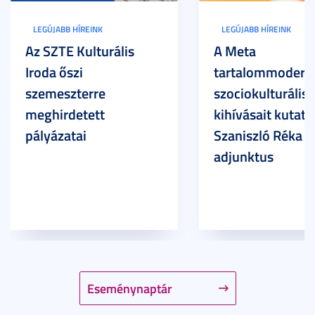
LEGÚJABB HÍREINK
LEGÚJABB HÍREINK
Az SZTE Kulturális
A Meta
Iroda őszi
tartalommoderác
szemeszterre
szociokulturális
meghirdetett
kihívásait kutatja
pályázatai
Szaniszló Réka Br
adjunktus
Eseménynaptár