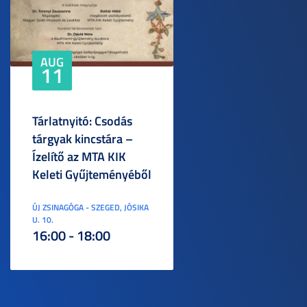
AUG
11
Tárlatnyitó: Csodás
tárgyak kincstára –
Ízelítő az MTA KIK
Keleti Gyűjteményéből
ÚJ ZSINAGÓGA - SZEGED, JÓSIKA
U. 10.
16:00 - 18:00