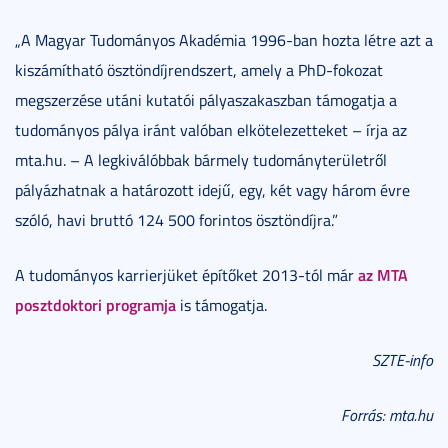
„A Magyar Tudományos Akadémia 1996-ban hozta létre azt a
kiszámítható ösztöndíjrendszert, amely a PhD-fokozat
megszerzése utáni kutatói pályaszakaszban támogatja a
tudományos pálya iránt valóban elkötelezetteket – írja az
mta.hu. – A legkiválóbbak bármely tudományterületről
pályázhatnak a határozott idejű, egy, két vagy három évre
szóló, havi bruttó 124 500 forintos ösztöndíjra.”
az MTA
A tudományos karrierjüket építőket 2013-tól már
posztdoktori programja
is támogatja.
SZTE-info
Forrás: mta.hu