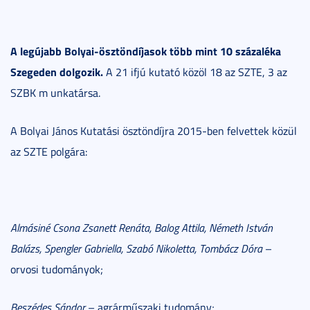
A legújabb Bolyai-ösztöndíjasok több mint 10 százaléka
Szegeden dolgozik.
A 21 ifjú kutató közöl 18 az SZTE, 3 az
SZBK m unkatársa.
A Bolyai János Kutatási ösztöndíjra 2015-ben felvettek közül
az SZTE polgára:
Almásiné Csona Zsanett Renáta, Balog Attila, Németh István
Balázs, Spengler Gabriella, Szabó Nikoletta, Tombácz Dóra
–
orvosi tudományok;
Beszédes Sándor
– agrárműszaki tudomány;