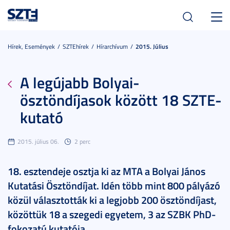
Toggl
navig
Hírek, Események
SZTEhírek
Hírarchívum
2015. Július
A legújabb Bolyai-
ösztöndíjasok között 18 SZTE-
kutató
2015. július 06.
2 perc
18. esztendeje osztja ki az MTA a Bolyai János
Kutatási Ösztöndíjat. Idén több mint 800 pályázó
közül választották ki a legjobb 200 ösztöndíjast,
közöttük 18 a szegedi egyetem, 3 az SZBK PhD-
fokozatú kutatója.