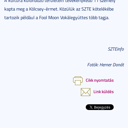
A kultúra különböző területein tevékenykedő 11 személy
kapta meg a Kölcsey-érmet. Közülük az SZTE kötelékébe
tartozik például a Fool Moon Vokálegyüttes több tagja.
SZTEinfo
Fotók: Herner Donát
Cikk nyomtatás
Link küldés