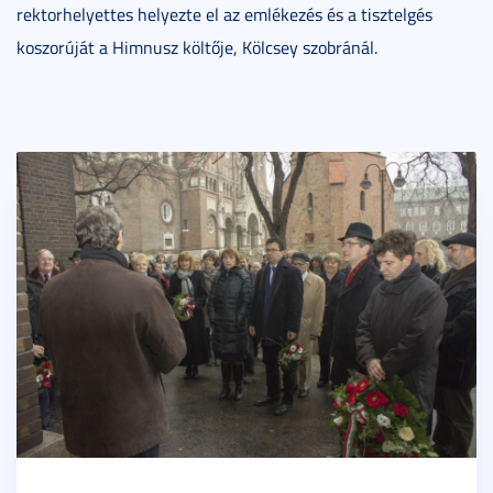
rektorhelyettes helyezte el az emlékezés és a tisztelgés
koszorúját a Himnusz költője, Kölcsey szobránál.