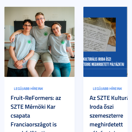
LEGÚJABB HÍREINK
LEGÚJABB HÍREINK
Fruit-ReFormers: az
Az SZTE Kulturál
SZTE Mérnöki Kar
Iroda őszi
csapata
szemeszterre
Franciaországot is
meghirdetett