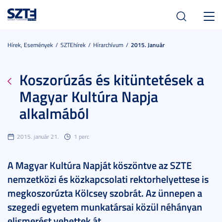
Toggl
navig
Hírek, Események
SZTEhírek
Hírarchívum
2015. Január
Koszorúzás és kitüntetések a
Magyar Kultúra Napja
alkalmából
2015. január 21.
1 perc
A Magyar Kultúra Napját köszöntve az SZTE
nemzetközi és közkapcsolati rektorhelyettese is
megkoszorúzta Kölcsey szobrát. Az ünnepen a
szegedi egyetem munkatársai közül néhányan
elismerést vehettek át.