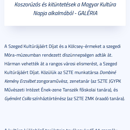
Koszorúzás és kitüntetések a Magyar Kultúra
Napja alkalmából - GALÉRIA
A Szeged Kultúrájáért Díjat és a Kölcsey-érmeket a szegedi
Móra-múzeumban rendezett díszünnepségen adták át.
Hárman vehették át a rangos városi elismerést, a Szeged
Kultúrájáért Díjat. Közülük az SZTE munkatársa
Dombiné
Kemény Erzsébet
zongoraművész, zenetanár (az SZTE JGYPK
Művészeti Intézet Ének-zene Tanszék főiskolai tanára), és
Gyémánt Csilla
színháztörténész (az SZTE ZMK óraadó tanára).