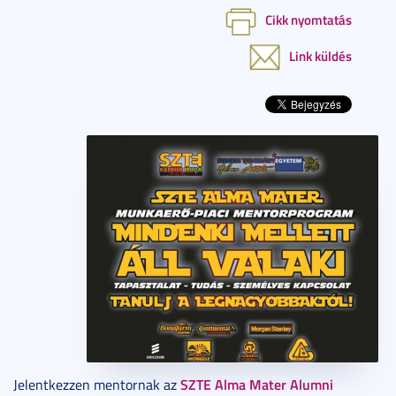
Cikk nyomtatás
Link küldés
SZTE Alma Mater Alumni
Jelentkezzen mentornak az