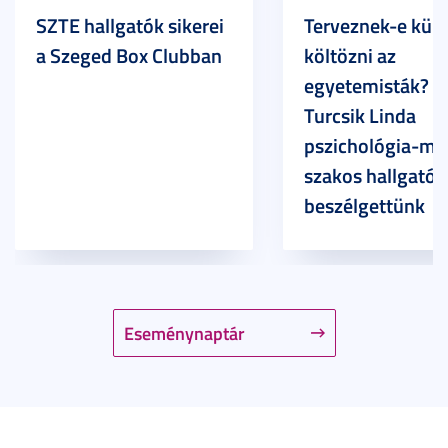
SZTE hallgatók sikerei
Terveznek-e külf
a Szeged Box Clubban
költözni az
egyetemisták? –
Turcsik Linda
pszichológia-ma
szakos hallgatóv
beszélgettünk
Eseménynaptár