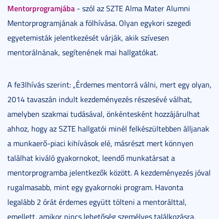
Mentorprogramjába
- szól az SZTE Alma Mater Alumni
Mentorprogramjának a fölhívása. Olyan egykori szegedi
egyetemisták jelentkezését várják, akik szívesen
mentorálnának, segítenének mai hallgatókat.
A fe3lhívás szerint: „Érdemes mentorrá válni, mert egy olyan,
2014 tavaszán indult kezdeményezés részesévé válhat,
amelyben szakmai tudásával, önkéntesként hozzájárulhat
ahhoz, hogy az SZTE hallgatói minél felkészültebben álljanak
a munkaerő-piaci kihívások elé, másrészt mert könnyen
találhat kiváló gyakornokot, leendő munkatársat a
mentorprogramba jelentkezők között. A kezdeményezés jóval
rugalmasabb, mint egy gyakornoki program. Havonta
legalább 2 órát érdemes együtt tölteni a mentorálttal,
emellett, amikor nincs lehetőség személyes találkozásra,