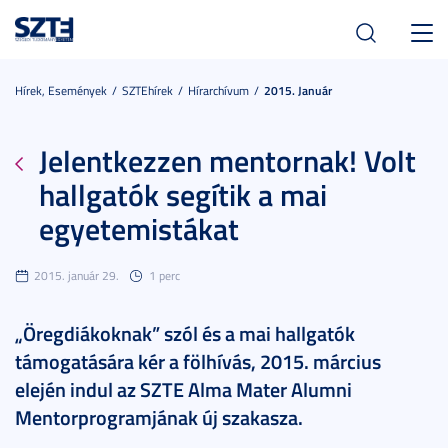
Toggl
navig
Hírek, Események
SZTEhírek
Hírarchívum
2015. Január
Jelentkezzen mentornak! Volt
hallgatók segítik a mai
egyetemistákat
2015. január 29.
1 perc
„Öregdiákoknak” szól és a mai hallgatók
támogatására kér a fölhívás, 2015. március
elején indul az SZTE Alma Mater Alumni
Mentorprogramjának új szakasza.