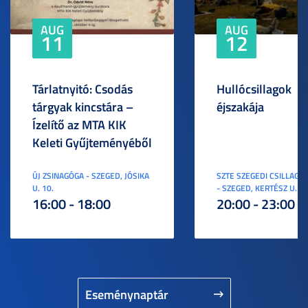
AUG
AUG
11
12
Tárlatnyitó: Csodás
Hullócsillagok
tárgyak kincstára –
éjszakája
Ízelítő az MTA KIK
Keleti Gyűjteményéből
ÚJ ZSINAGÓGA - SZEGED, JÓSIKA
SZTE SZEGEDI CSILLAGV
U. 10.
- SZEGED, KERTÉSZ U. 3.
16:00 - 18:00
20:00 - 23:00
Eseménynaptár