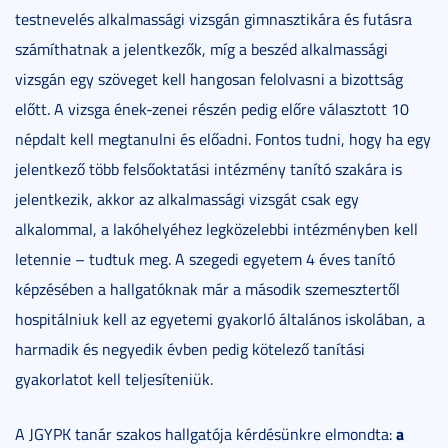
testnevelés alkalmassági vizsgán gimnasztikára és futásra
számíthatnak a jelentkezők, míg a beszéd alkalmassági
vizsgán egy szöveget kell hangosan felolvasni a bizottság
előtt. A vizsga ének-zenei részén pedig előre választott 10
népdalt kell megtanulni és előadni. Fontos tudni, hogy ha egy
jelentkező több felsőoktatási intézmény tanító szakára is
jelentkezik, akkor az alkalmassági vizsgát csak egy
alkalommal, a lakóhelyéhez legközelebbi intézményben kell
letennie – tudtuk meg. A szegedi egyetem 4 éves tanító
képzésében a hallgatóknak már a második szemesztertől
hospitálniuk kell az egyetemi gyakorló általános iskolában, a
harmadik és negyedik évben pedig kötelező tanítási
gyakorlatot kell teljesíteniük.
a
A JGYPK tanár szakos hallgatója kérdésünkre elmondta: