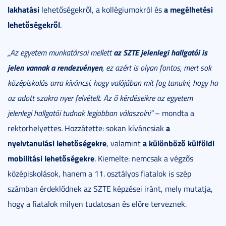
lakhatási
a megélhetési
lehetőségekről, a kollégiumokról és
lehetőségekről
.
az SZTE jelenlegi hallgatói is
„Az egyetem munkatársai mellett
jelen vannak a rendezvényen
, ez azért is olyan fontos, mert sok
középiskolás arra kíváncsi, hogy valójában mit fog tanulni, hogy ha
az adott szakra nyer felvételt. Az ő kérdéseikre az egyetem
jelenlegi hallgatói tudnak legjobban válaszolni”
– mondta a
a
rektorhelyettes. Hozzátette: sokan kíváncsiak
nyelvtanulási lehetőségekre
a különböző külföldi
, valamint
mobilitási lehetőségekre
. Kiemelte: nemcsak a végzős
középiskolások, hanem a 11. osztályos fiatalok is szép
számban érdeklődnek az SZTE képzései iránt, mely mutatja,
hogy a fiatalok milyen tudatosan és előre terveznek.