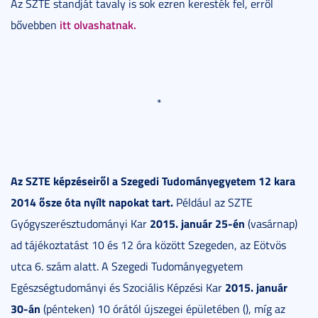
Az SZTE standját tavaly is sok ezren keresték fel, erről
itt olvashatnak.
bővebben
*
Az SZTE képzéseiről a Szegedi Tudományegyetem 12 kara
2014 ősze óta nyílt napokat tart.
Például az SZTE
2015.
január 25-én
Gyógyszerésztudományi Kar
(vasárnap)
ad tájékoztatást 10 és 12 óra között Szegeden, az Eötvös
utca 6. szám alatt. A Szegedi Tudományegyetem
2015. január
Egészségtudományi és Szociális Képzési Kar
30-án
(pénteken) 10 órától újszegei épületében (), míg az