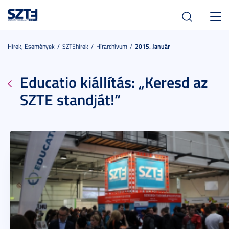
Toggl
navig
Hírek, Események
SZTEhírek
Hírarchívum
2015. Január
Educatio kiállítás: „Keresd az
SZTE standját!”