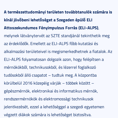
A természettudományi területen továbbtanulók számára is
kínál jövőbeni lehetőséget a Szegeden épülő ELI
Attoszekundumos Fényimpulzus Forrás (ELI-ALPS)
,
melynek látványtervét az SZTE standjánál tekinthetik meg
az érdeklődők. Emellett az ELI-ALPS főbb kutatási és
alkalmazási területeivel is megismerkedhetnek a fiatalok. Az
ELI-ALPS folyamatosan dolgozik azon, hogy felépítsen a
mérnökökből, technikusokból, és lézerrel foglalkozó
tudósokból álló csapatot – tudtuk meg. A központba
körülbelül 2016 közepéig várják – többek között –
gépészmérnök, elektronikai és informatikus mérnök,
rendszermérnökök és elektromossági technikusok
jelentkezését, ezzel a lehetőséggel a szegedi egyetemen
végzett diákok számára is lehetőséget biztosítva.