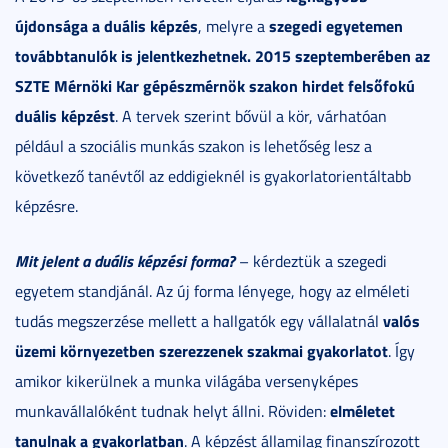
újdonsága a duális képzés
szegedi egyetemen
, melyre a
továbbtanulók is jelentkezhetnek. 2015 szeptemberében az
SZTE Mérnöki Kar gépészmérnök szakon hirdet felsőfokú
duális képzést
. A tervek szerint bővül a kör, várhatóan
például a szociális munkás szakon is lehetőség lesz a
következő tanévtől az eddigieknél is gyakorlatorientáltabb
képzésre.
Mit jelent a duális képzési forma?
– kérdeztük a szegedi
egyetem standjánál. Az új forma lényege, hogy az elméleti
valós
tudás megszerzése mellett a hallgatók egy vállalatnál
üzemi környezetben szerezzenek szakmai gyakorlatot
. Így
amikor kikerülnek a munka világába versenyképes
elméletet
munkavállalóként tudnak helyt állni. Röviden:
tanulnak a gyakorlatban
. A képzést államilag finanszírozott