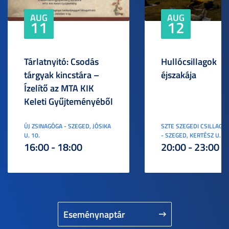
AUG
AUG
11
12
Tárlatnyitó: Csodás
Hullócsillagok
tárgyak kincstára –
éjszakája
Ízelítő az MTA KIK
Keleti Gyűjteményéből
ÚJ ZSINAGÓGA - SZEGED, JÓSIKA
SZTE SZEGEDI CSILLAGV
U. 10.
- SZEGED, KERTÉSZ U. 3.
16:00 - 18:00
20:00 - 23:00
Eseménynaptár