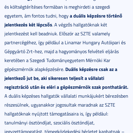
és költségtérítéses formában is meghirdeti a szegedi
a duális képzésre történő
egyetem, ám fontos tudni, hogy
jelentkezés két lépcsős
. A végzős hallgatóknak két
jelentkezést kell beadniuk. Először az SZTE valamely
partnercégéhez, így például a Linamar Hungary Autóipari és
Gépgyártó Zrt-hez, majd a hagyományos felvételi eljárás
keretében a Szegedi Tudományegyetem Mérnöki Kar
Duális képzésre csak az a
gépészmérnök alapképzésére.
jelentkező jut be, aki sikeresen teljesít a vállalati
regisztráció után és eléri a gépészmérnök szak ponthatárát.
A duális képzéses hallgatók vállalati munkájukért bérezésben
részesülnek, ugyanakkor jogosultak maradnak az SZTE
hallgatóknak nyújtott támogatásaira is, így például:
tanulmányi ösztöndíjat, szociális ösztöndíjat,
jegyzettámogatást, tömegközlekedési bérletet kaphatnak –