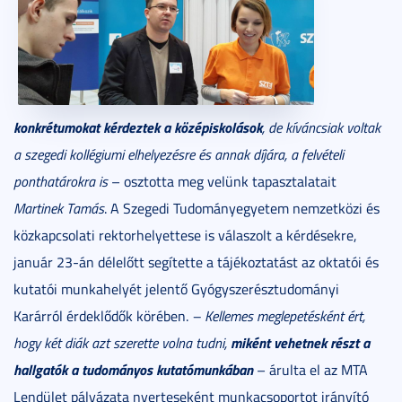
konkrétumokat kérdeztek a középiskolások
, de kíváncsiak voltak
a szegedi kollégiumi elhelyezésre és annak díjára, a felvételi
ponthatárokra is
– osztotta meg velünk tapasztalatait
Martinek Tamás
. A Szegedi Tudományegyetem nemzetközi és
közkapcsolati rektorhelyettese is válaszolt a kérdésekre,
január 23-án délelőtt segítette a tájékoztatást az oktatói és
kutatói munkahelyét jelentő Gyógyszerésztudományi
Karárról érdeklődők körében.
– Kellemes meglepetésként ért,
miként vehetnek részt a
hogy két diák azt szerette volna tudni,
hallgatók a tudományos kutatómunkában
– árulta el az MTA
Lendület pályázata nyerteseként munkacsoportot irányító