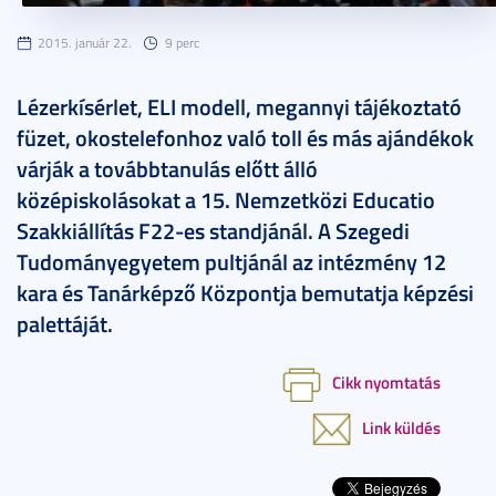
2015. január 22.
9 perc
Lézerkísérlet, ELI modell, megannyi tájékoztató
füzet, okostelefonhoz való toll és más ajándékok
várják a továbbtanulás előtt álló
középiskolásokat a 15. Nemzetközi Educatio
Szakkiállítás F22-es standjánál. A Szegedi
Tudományegyetem pultjánál az intézmény 12
kara és Tanárképző Központja bemutatja képzési
palettáját.
Cikk nyomtatás
Link küldés