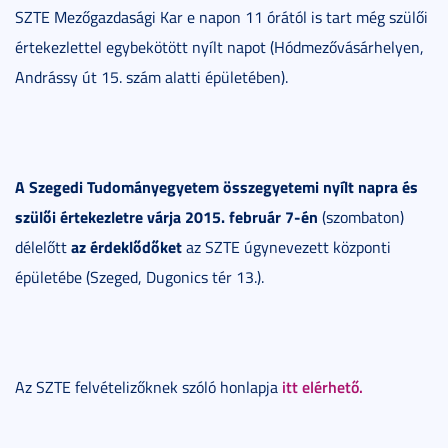
SZTE Mezőgazdasági Kar e napon 11 órától is tart még szülői
értekezlettel egybekötött nyílt napot (Hódmezővásárhelyen,
Andrássy út 15. szám alatti épületében).
A Szegedi Tudományegyetem összegyetemi nyílt napra és
szülői értekezletre várja
2015. február 7-én
(szombaton)
az érdeklődőket
délelőtt
az SZTE úgynevezett központi
épületébe (Szeged, Dugonics tér 13.).
itt elérhető.
Az SZTE felvételizőknek szóló honlapja