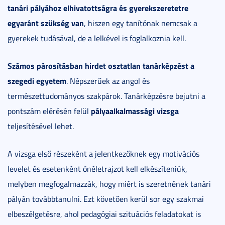
tanári pályához elhivatottságra és gyerekszeretetre
egyaránt szükség van
, hiszen egy tanítónak nemcsak a
gyerekek tudásával, de a lelkével is foglalkoznia kell.
Számos párosításban hirdet osztatlan tanárképzést a
szegedi egyetem
. Népszerűek az angol és
természettudományos szakpárok. Tanárképzésre bejutni a
pályaalkalmassági vizsga
pontszám elérésén felül
teljesítésével lehet.
A vizsga első részeként a jelentkezőknek egy motivációs
levelet és esetenként önéletrajzot kell elkészíteniük,
melyben megfogalmazzák, hogy miért is szeretnének tanári
pályán továbbtanulni. Ezt követően kerül sor egy szakmai
elbeszélgetésre, ahol pedagógiai szituációs feladatokat is