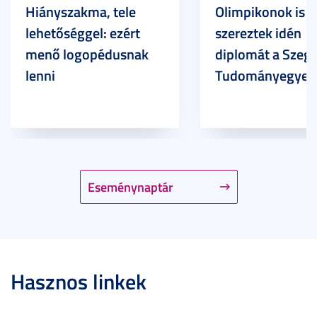
Hiányszakma, tele
Olimpikonok is
lehetőséggel: ezért
szereztek idén
menő logopédusnak
diplomát a Szege
lenni
Tudományegyet
Eseménynaptár
Hasznos linkek