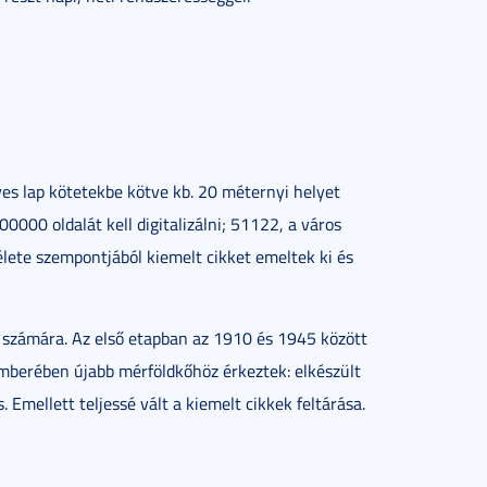
es lap kötetekbe kötve kb. 20 méternyi helyet
0000 oldalát kell digitalizálni; 51122, a város
s élete szempontjából kiemelt cikket emeltek ki és
 számára. Az első etapban az 1910 és 1945 között
mberében újabb mérföldkőhöz érkeztek: elkészült
Emellett teljessé vált a kiemelt cikkek feltárása.