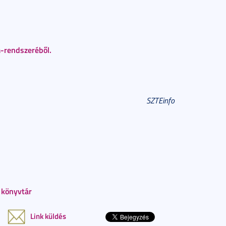
m-rendszeréből.
SZTEinfo
i könyvtár
Link küldés