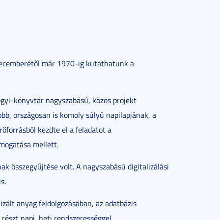
decemberétől már 1970-ig kutathatunk a
ogyi-könyvtár nagyszabású, közös projekt
bb, országosan is komoly súlyú napilapjának, a
őforrásból kezdte el a feladatot a
mogatása mellett.
k összegyűjtése volt. A nagyszabású digitalizálási
s.
izált anyag feldolgozásában, az adatbázis
részt napi, heti rendszerességgel.