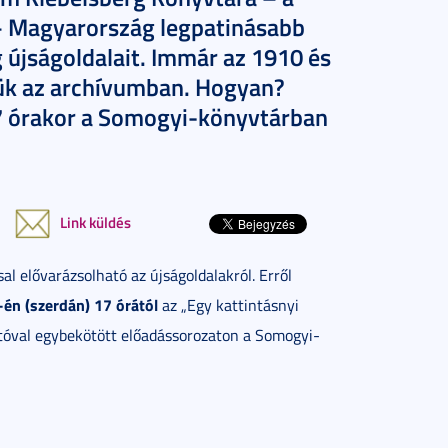
 Magyarország legpatinásabb
 újságoldalait. Immár az 1910 és
tjük az archívumban. Hogyan?
17 órakor a Somogyi-könyvtárban
Link küldés
 elővarázsolható az újságoldalakról. Erről
-én (szerdán) 17 órától
az „Egy kattintásnyi
óval egybekötött előadássorozaton a Somogyi-