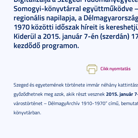
Somogyi-könyvtárral együttműködve –
regionális napilapja, a Délmagyarország
1970 közötti időszak híreit is kereshe
Kiderül a 2015. január 7-én (szerdán) 
kezdődő programon.
Cikk nyomtatás
Szeged és egyetemének története immár néhány kattintással
2015. január 7
győződhetnek meg azok, akik részt vesznek
várostörténet – DélmagyArchív 1910-1970” című, bemutat
könyvtárban.