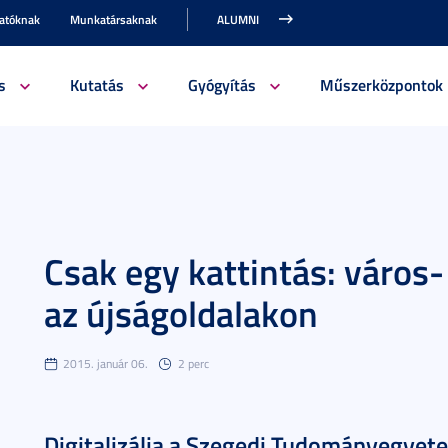
gatóknak
Munkatársaknak
ALUMNI
s
Kutatás
Gyógyítás
Műszerközpontok
Csak egy kattintás: város
az újságoldalakon
2015. január 06.
2 perc
Digitalizálja a Szegedi Tudományegyet