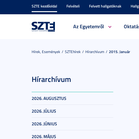
SZTE kezdőoldal
Felvételi
Felvett hallgatóknak
Hall
Az Egyetemről
Oktatá
Hírek, Események
SZTEhírek
Hírarchívum
2015. Január
Hírarchívum
2026. AUGUSZTUS
2026. JÚLIUS
2026. JÚNIUS
2026. MÁJUS