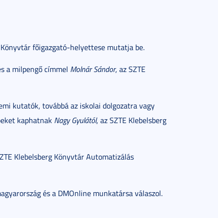
 Könyvtár főigazgató-helyettese mutatja be.
 és a milpengő címmel
Molnár Sándor
, az SZTE
i kutatók, továbbá az iskolai dolgozatra vagy
ppeket kaphatnak
Nagy Gyulától
, az SZTE Klebelsberg
SZTE Klebelsberg Könyvtár Automatizálás
magyarország és a DMOnline munkatársa válaszol.