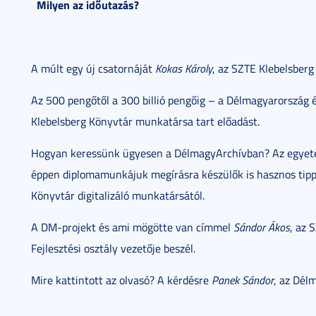
Milyen az időutazás?
A múlt egy új csatornáját
Kokas Károly
, az SZTE Klebelsberg
Az 500 pengőtől a 300 billió pengőig – a Délmagyarország
Klebelsberg Könyvtár munkatársa tart előadást.
Hogyan keressünk ügyesen a DélmagyArchívban? Az egyetem
éppen diplomamunkájuk megírásra készülők is hasznos ti
Könyvtár digitalizáló munkatársától.
A DM-projekt és ami mögötte van címmel
Sándor Ákos
, az 
Fejlesztési osztály vezetője beszél.
Mire kattintott az olvasó? A kérdésre
Panek Sándor
, az Dél