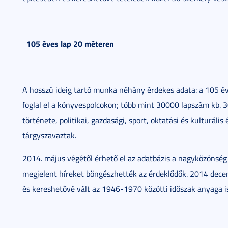
105 éves lap 20 méteren
A hosszú ideig tartó munka néhány érdekes adata: a 105 év
foglal el a könyvespolcokon; több mint 30000 lapszám kb. 30
története, politikai, gazdasági, sport, oktatási és kulturáli
tárgyszavaztak.
2014. május végétől érhető el az adatbázis a nagyközönség
megjelent híreket böngészhették az érdeklődők. 2014 dece
és kereshetővé vált az 1946-1970 közötti időszak anyaga is. 