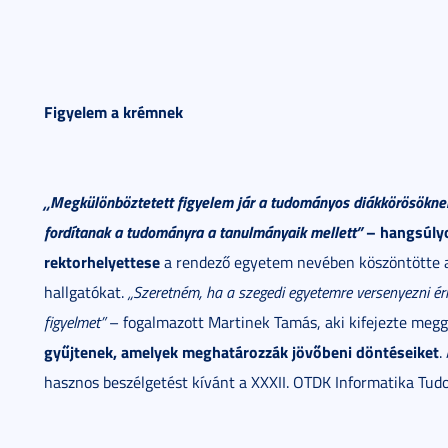
Figyelem a krémnek
„Megkülönböztetett figyelem jár a tudományos diákkörösöknek.
fordítanak a tudományra a tanulmányaik mellett”
– hangsúlyo
rektorhelyettese
a rendező egyetem nevében köszöntötte 
hallgatókat.
„Szeretném, ha a szegedi egyetemre versenyezni é
figyelmet”
– fogalmazott Martinek Tamás, aki kifejezte meg
gyűjtenek, amelyek meghatározzák jövőbeni döntéseiket
.
hasznos beszélgetést kívánt a XXXII. OTDK Informatika Tud