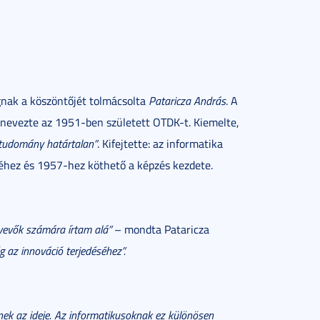
gnak a köszöntőjét tolmácsolta
Pataricza András
. A
evezte az 1951-ben született OTDK-t. Kiemelte,
a tudomány határtalan”
. Kifejtette: az informatika
véhez és 1957-hez köthető a képzés kezdete.
ztvevők számára írtam alá”
– mondta Pataricza
 az innováció terjedéséhez”.
ek az ideje. Az informatikusoknak ez különösen