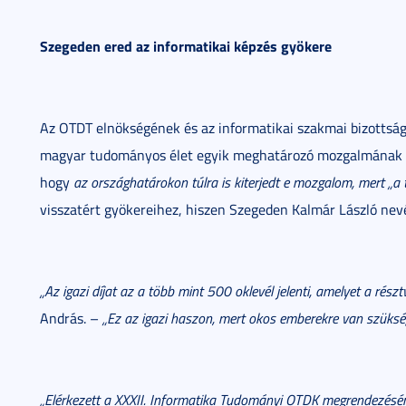
Szegeden ered az informatikai képzés gyökere
Az OTDT elnökségének és az informatikai szakmai bizottsá
magyar tudományos élet egyik meghatározó mozgalmának n
hogy
az országhatárokon túlra is kiterjedt e mozgalom, mert „
visszatért gyökereihez, hiszen Szegeden Kalmár László ne
„Az igazi díjat az a több mint 500 oklevél jelenti, amelyet a rés
András. –
„Ez az igazi haszon, mert okos emberekre van szükség
„Elérkezett a XXXII. Informatika Tudományi OTDK megrendezésén