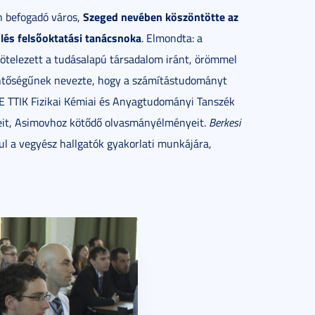
Szeged nevében köszöntötte az
n befogadó város,
űlés felsőoktatási tanácsnoka
. Elmondta: a
ötelezett a tudásalapú társadalom iránt, örömmel
entőségűnek nevezte, hogy a számítástudományt
TE TTIK Fizikai Kémiai és Anyagtudományi Tanszék
keit, Asimovhoz kötődő olvasmányélményeit.
Berkesi
l a vegyész hallgatók gyakorlati munkájára,