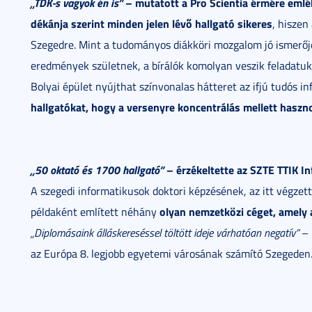
„TDK-s vagyok én is”
– mutatott a Pro Scientia érmére emlé
dékánja szerint minden jelen lévő hallgató sikeres
, hiszen
Szegedre. Mint a tudományos diákköri mozgalom jó ismerőj
eredmények születnek, a bírálók komolyan veszik feladatuka
Bolyai épület nyújthat színvonalas hátteret az ifjú tudós 
hallgatókat, hogy a versenyre koncentrálás mellett hasz
„50 oktató és 1700 hallgató”
– érzékeltette az SZTE TTIK In
A szegedi informatikusok doktori képzésének, az itt végze
olyan nemzetközi céget, amely 
példaként említett néhány
„Diplomásaink álláskereséssel töltött ideje várhatóan negatív”
– 
az Európa 8. legjobb egyetemi városának számító Szegeden