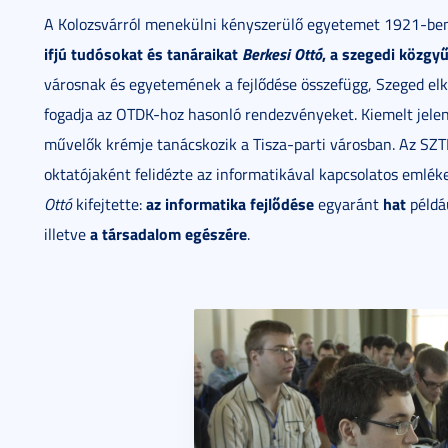
A Kolozsvárról menekülni kényszerülő egyetemet 1921-be
ifjú tudósokat és tanáraikat
Berkesi Ottó
, a szegedi közgy
városnak és egyetemének a fejlődése összefügg, Szeged elk
fogadja az OTDK-hoz hasonló rendezvényeket. Kiemelt jel
művelők krémje tanácskozik a Tisza-parti városban. Az SZ
oktatójaként felidézte az informatikával kapcsolatos emlé
az informatika fejlődése
hat
Ottó
kifejtette:
egyaránt
példáu
a társadalom egészére
illetve
.