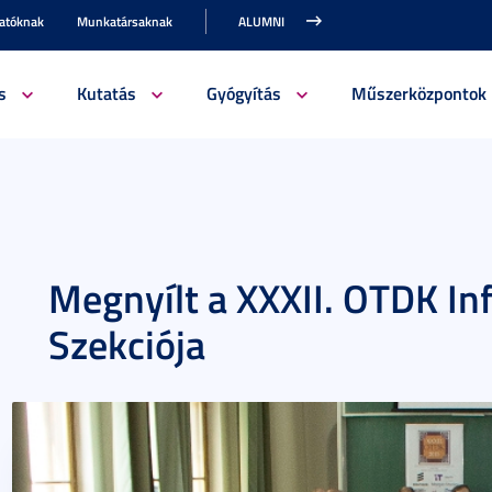
gatóknak
Munkatársaknak
ALUMNI
s
Kutatás
Gyógyítás
Műszerközpontok
Megnyílt a XXXII. OTDK I
Szekciója