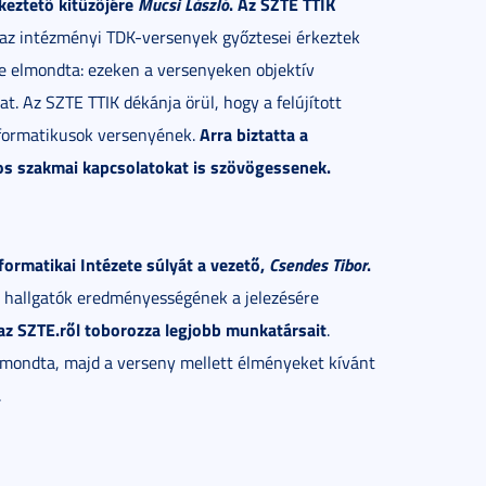
keztető kitűzőjére
Mucsi László
. Az SZTE TTIK
 az intézményi TDK-versenyek győztesei érkeztek
e elmondta: ezeken a versenyeken objektív
t. Az SZTE TTIK dékánja örül, hogy a felújított
Arra biztatta a
informatikusok versenyének.
nos szakmai kapcsolatokat is szövögessenek.
formatikai Intézete súlyát a vezető,
Csendes Tibor
.
tt hallgatók eredményességének a jelezésére
az SZTE.ről toborozza legjobb munkatársait
.
mondta, majd a verseny mellett élményeket kívánt
.