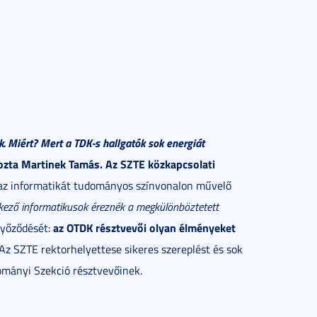
 Miért? Mert a TDK-s hallgatók sok energiát
zta Martinek Tamás. Az SZTE közkapcsolati
az informatikát tudományos színvonalon művelő
rkező informatikusok éreznék a megkülönböztetett
az OTDK résztvevői olyan élményeket
győződését:
 Az SZTE rektorhelyettese sikeres szereplést és sok
ományi Szekció résztvevőinek.