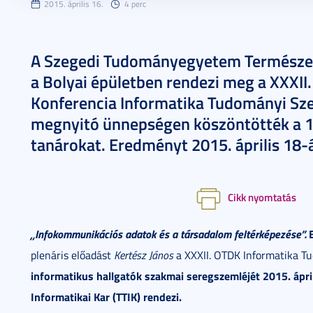
2015. április 16.
4 perc
A Szegedi Tudományegyetem Természet
a Bolyai épületben rendezi meg a XXXI
Konferencia Informatika Tudományi Szekc
megnyitó ünnepségen köszöntötték a 1
tanárokat. Eredményt 2015. április 18-
Cikk nyomtatás
„Infokommunikációs adatok és a társadalom feltérképezése”.
plenáris előadást
Kertész János
a XXXII. OTDK Informatika T
informatikus hallgatók szakmai seregszemléjét 2015. ápr
Informatikai Kar (TTIK) rendezi.