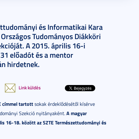
tudományi és Informatikai Kara
I. Országos Tudományos Diákköri
ióját. A 2015. április 16-i
31 előadót és a mentor
án hirdetnek.
Link küldés
E címmel tartott
sokak érdeklődésétől kísérve
A magyar
udományi Szekció nyitányaként.
ilis 16-18. között az SZTE Természettudományi és