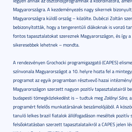
legyen annak az ösztöndíjprogramnak a koordinátora, amel
Magyarországra. A kezdeményezés nagy sikernek bizonyult,
Magyarországra küldő ország – közölte. Dubéczi Zoltán sze
bebizonyították, hogy a tengerentúli diákoknak is vonzó tan
fontos tapasztalatokat szereznek Magyarországon, és így a
sikeresebbek lehetnek – mondta.
A rendezvényen Grochocki programigazgató (CAPES) elismeré
színvonala Magyarországot a 10. helyre hozta fel a minte
programot az egyik programban résztvevő hazai intézményben
Magyarországon szerzett nagyon pozitív tapasztalatairól b
budapesti tömegközlekedést is – tudtuk meg
Zalányi Sára
, 
programért felelős munkatársának beszámolójából. A kös
tanuló lelkes brazil fiatalok állófogadáson meséltek pozití
felsőoktatásban szerzett tapasztalataikról a CAPES jelen l