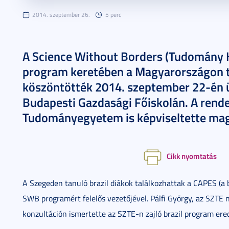
2014. szeptember 26.
5 perc
A Science Without Borders (Tudomány H
program keretében a Magyarországon t
köszöntötték 2014. szeptember 22-én ü
Budapesti Gazdasági Főiskolán. A rend
Tudományegyetem is képviseltette ma
Cikk nyomtatás
A Szegeden tanuló brazil diákok találkozhattak a CAPES (a 
SWB programért felelős vezetőjével. Pálfi György, az SZTE 
konzultáción ismertette az SZTE-n zajló brazil program ere