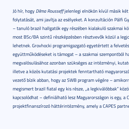
Jó hír, hogy
Dilma Rousseff
jelenlegi elnökön kívül másik két
folytatását, ami javítja az esélyeket. A konzultáción Pálfi 
– tanuló brazil hallgatók egy részében kialakuló szakmai k
most BSc/BA szintű részképzésben résztvevők közül a legj
lehetnek. Grovhocki programigazgató egyetértett a felvetéss
együttműködéseket is támogat – a szakmai szempontból h
megvalósulásához azonban szükséges az intézményi, kutató
illetve a közös kutatási projektek fenntartható magyarország
vezető bízik abban, hogy az SWB program végére – amikorr
megismert brazil fiatal egy kis része, „a legkiválóbbak” k
kapcsolódhat – definiálható lesz Magyarországon is egy, a 
projektfinanszírozó háttérintézmény, amely a CAPES partn