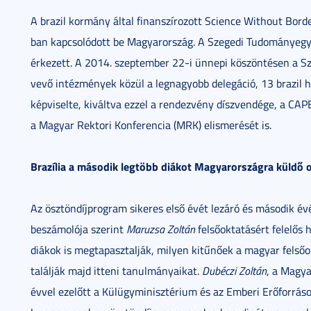
A brazil kormány által finanszírozott Science Without Bo
ban kapcsolódott be Magyarország. A Szegedi Tudományegye
érkezett. A 2014. szeptember 22-i ünnepi köszöntésen a 
vevő intézmények közül a legnagyobb delegáció, 13 brazil 
képviselte, kiváltva ezzel a rendezvény díszvendége, a CAP
a Magyar Rektori Konferencia (MRK) elismerését is.
Brazília a második legtöbb diákot Magyarországra küldő 
Az ösztöndíjprogram sikeres első évét lezáró és második é
beszámolója szerint
Maruzsa Zoltán
felsőoktatásért felelős h
diákok is megtapasztalják, milyen kitűnőek a magyar fels
találják majd itteni tanulmányaikat.
Dubéczi Zoltán
, a Magya
évvel ezelőtt a Külügyminisztérium és az Emberi Erőforráso