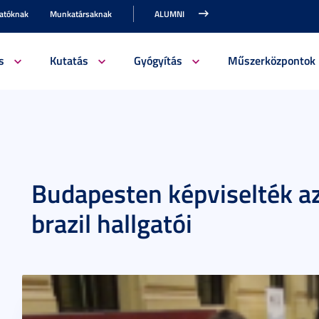
gatóknak
Munkatársaknak
ALUMNI
s
Kutatás
Gyógyítás
Műszerközpontok
Budapesten képviselték a
brazil hallgatói