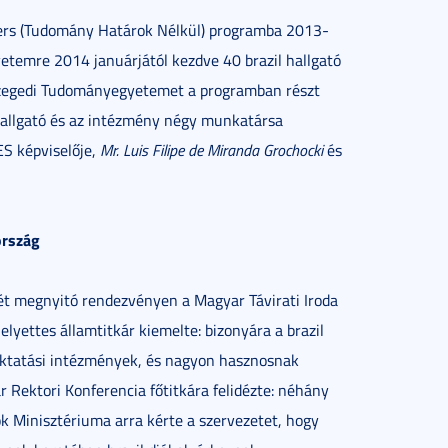
rders (Tudomány Határok Nélkül) programba 2013-
temre 2014 januárjától kezdve 40 brazil hallgató
Szegedi Tudományegyetemet a programban részt
hallgató és az intézmény négy munkatársa
ES képviselője,
Mr. Luis Filipe de Miranda Grochocki
és
ország
vét megnyitó rendezvényen a Magyar Távirati Iroda
elyettes államtitkár kiemelte: bizonyára a brazil
őoktatási intézmények, és nagyon hasznosnak
r Rektori Konferencia főtitkára felidézte: néhány
k Minisztériuma arra kérte a szervezetet, hogy