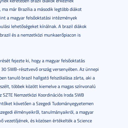
ynek keretében brazil diákok érkeznek
 ma már Brazília a második legtöbb diákot
rint a magyar felsőoktatási intézmények
ulási lehetőségeket kínálnak. A brazil diákok
 brazil és a nemzetközi munkaerőpiacon is
sét fejezte ki, hogy a magyar felsőoktatás
gy 30 SWB-résztvevő ország versenyében. Az ünnepi
 tanuló brazil hallgató felszólalása zárta, aki a
eszélt, többek között kiemelve a magas színvonalú
az SZTE Nemzetközi Koordinációs Iroda SWB
zöntőket követően a Szegedi Tudományegyetemen
v szegedi élményeikről, tanulmányaikról, a magyar
évő vezetőjének, és közösen értékelték a Science