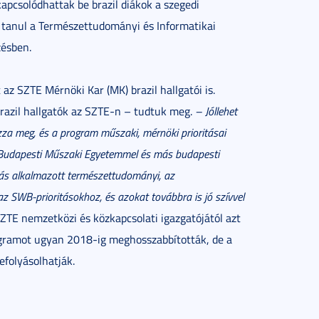
pcsolódhattak be brazil diákok a szegedi
 tanul a Természettudományi és Informatikai
zésben.
az SZTE Mérnöki Kar (MK) brazil hallgatói is.
 brazil hallgatók az SZTE-n – tudtuk meg.
–
Jóllehet
a meg, és a program műszaki, mérnöki prioritásai
a Budapesti Műszaki Egyetemmel és más budapesti
más alkalmazott természettudományi, az
az SWB-prioritásokhoz, és azokat továbbra is jó szívvel
ZTE nemzetközi és közkapcsolati igazgatójától azt
ogramot ugyan 2018-ig meghosszabbították, de a
efolyásolhatják.