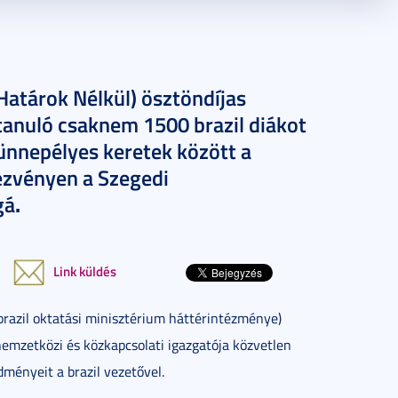
atárok Nélkül) ösztöndíjas
anuló csaknem 1500 brazil diákot
nnepélyes keretek között a
ezvényen a Szegedi
.
gá
Link küldés
brazil oktatási minisztérium háttérintézménye)
nemzetközi és közkapcsolati igazgatója közvetlen
dményeit a brazil vezetővel.