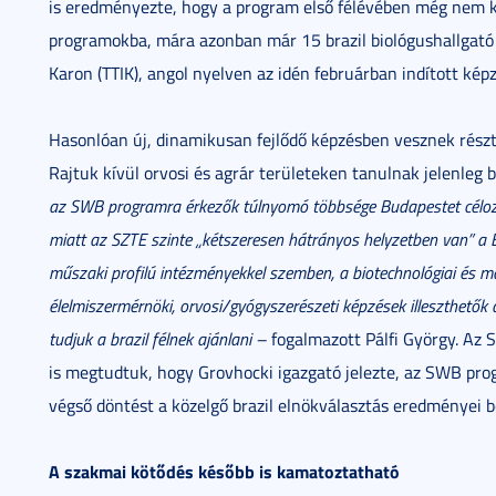
is eredményezte, hogy a program első félévében még nem ka
programokba, mára azonban már 15 brazil biológushallgató
Karon (TTIK), angol nyelven az idén februárban indított kép
Hasonlóan új, dinamikusan fejlődő képzésben vesznek részt 
Rajtuk kívül orvosi és agrár területeken tanulnak jelenleg
az SWB programra érkezők túlnyomó többsége Budapestet célozz
miatt az SZTE szinte „kétszeresen hátrányos helyzetben van” 
műszaki profilú intézményekkel szemben, a biotechnológiai és 
élelmiszermérnöki, orvosi/gyógyszerészeti képzések illeszthetők 
tudjuk a brazil félnek ajánlani
–
fogalmazott Pálfi György. Az S
is megtudtuk, hogy Grovhocki igazgató jelezte, az SWB pr
végső döntést a közelgő brazil elnökválasztás eredményei b
A szakmai kötődés később is kamatoztatható