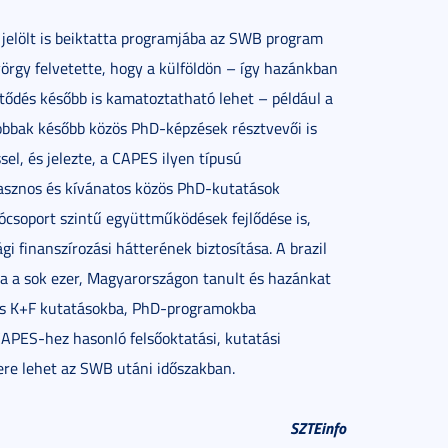
 jelölt is beiktatta programjába az SWB program
György felvetette, hogy a külföldön – így hazánkban
ötődés később is kamatoztatható lehet – például a
obbak később közös PhD-képzések résztvevői is
el, és jelezte, a CAPES ilyen típusú
asznos és kívánatos közös PhD-kutatások
csoport szintű együttműködések fejlődése is,
i finanszírozási hátterének biztosítása. A brazil
a a sok ezer, Magyarországon tanult és hazánkat
özös K+F kutatásokba, PhD-programokba
CAPES-hez hasonló felsőoktatási, kutatási
ere lehet az SWB utáni időszakban.
SZTEinfo