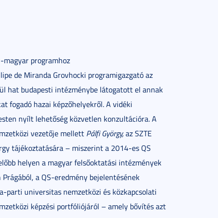
zil-magyar programhoz
ilipe de Miranda Grovhocki programigazgató az
l hat budapesti intézménybe látogatott el annak
at fogadó hazai képzőhelyekről. A vidéki
ten nyílt lehetőség közvetlen konzultációra. A
mzetközi vezetője mellett
Pálfi György,
az SZTE
yörgy tájékoztatására – miszerint a 2014-es QS
kelőbb helyen a magyar felsőoktatási intézmények
szen Prágából, a QS-eredmény bejelentésének
za-parti universitas nemzetközi és közkapcsolati
mzetközi képzési portfóliójáról – amely bővítés azt