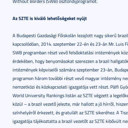
Without Borders (SWB) ösztöndíjprogramot.
Az SZTE is kiváló lehetőségeket nyújt
A Budapesti Gazdasági Főiskolán lezajlott nagy sikerű bra
kapcsolódóan, 2014. szeptember 22-én és 23-án Mr. Luis F
SWB programban részt vevő felsőoktatási intézmények közü
érdekében, hogy benyomásokat szerezzen a brazil hallgatók
intézmények képviselői számára szeptember 23-án, Budapes
programon három további részt vevő magyar intézmény ne
nemzetközi és közkapcsolati igazgatója vett részt. Pálfi G
World University Rankings listán az SZTE végzett a legelő
közül – a brazil vezető jelezte, már hallott a jó hírről, hi
színhelyéről érkezett, és gratulált az SZTE sikeréhez. A Tis
igazgatója tájékoztatta a brazil vezetőt az SZTE kibővült ne