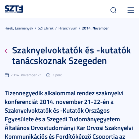
Toggl
navig
Hírek, Események
SZTEhírek
Hírarchívum
2014. November
Szaknyelvoktatók és -kutatók
tanácskoznak Szegeden
2014. november 21.
3 perc
Tizennegyedik alkalommal rendez szaknyelvi
konferenciát 2014. november 21-22-én a
Szaknyelvoktatók és -Kutatók Országos
Egyesülete és a Szegedi Tudományegyetem
Általános Orvostudományi Kar Orvosi Szaknyelvi
Kommunikációs és Fordítóképző Csoportja az