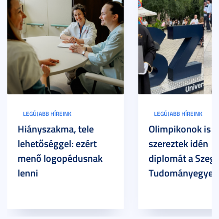
LEGÚJABB HÍREINK
LEGÚJABB HÍREINK
Hiányszakma, tele
Olimpikonok is
lehetőséggel: ezért
szereztek idén
menő logopédusnak
diplomát a Szege
lenni
Tudományegyet