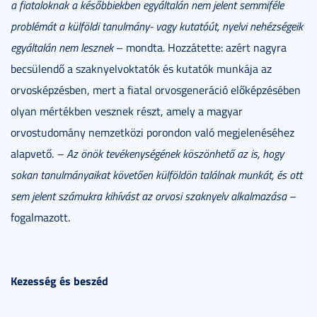
a fiataloknak a későbbiekben egyáltalán nem jelent semmiféle
problémát a külföldi tanulmány- vagy kutatóút, nyelvi nehézségeik
egyáltalán nem lesznek
– mondta. Hozzátette: azért nagyra
becsülendő a szaknyelvoktatók és kutatók munkája az
orvosképzésben, mert a fiatal orvosgeneráció előképzésében
olyan mértékben vesznek részt, amely a magyar
orvostudomány nemzetközi porondon való megjelenéséhez
alapvető.
– Az önök tevékenységének köszönhető az is, hogy
sokan tanulmányaikat követően külföldön találnak munkát, és ott
sem jelent számukra kihívást az orvosi szaknyelv alkalmazása
–
fogalmazott.
Kezesség és beszéd