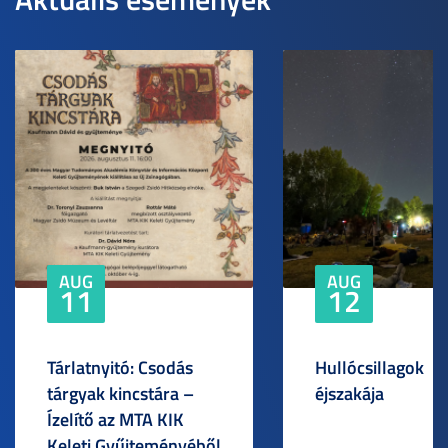
AUG
AUG
11
12
Tárlatnyitó: Csodás
Hullócsillagok
tárgyak kincstára –
éjszakája
Ízelítő az MTA KIK
Keleti Gyűjteményéből