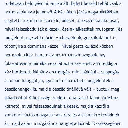
tudatosan befolyásolni, artikulált, fejlett beszéd tehát csak a
homo sapiensre jellemző. A két lábon járás nagymértékben
segítette a kommunikáció fejlődését, a beszéd kialakulását,
mivel felszabadultak a kezek, őseink elkezdtek mutogatni, és
megjelent a gesztikuláció. Ha beszélünk, gesztikulálunk is
többnyire a domináns kézzel. Mivel gesztikuláció közben
nemcsak a kéz, hanem az arc izmai is mozognak, így
fokozatosan a mimika veszi át azt a szerepet, amit eddig a
kéz hordozott. Néhány arcmozgás, mint például a cuppogás
azonban hanggal jár, így a mimika mellett megjelentek a
beszédhangok is, majd a beszéd önállóvá vált – tudtuk meg
előadásából. A kezesség eredete tehát a két lábon járáshoz
köthető, mivel felszabadulnak a kezek, majd a kézről a
kommunikációs mozgások az arcra és a szemekre tevődnek
át, majd az arc mozgásához hangok adódnak. Összességében