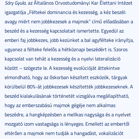
Sáry Gyula
, az Általános Orvostudományi Kar Élettani Intézet
igazgatója „Féltekei dominancia és kezesség, a kéz beszél:
avagy miért nem jobbkezesek a majmok” című előadásában a
beszéd és a kezesség kapcsolatait ismertette. Egyedül az
emberi faj jobbkezes, jobb kezünket a bal agyfélteke irányítja,
ugyanez a félteke felelős a hétköznapi beszédért is. Szoros
kapcsolat van tehát a kezesség és a nyelvi lateralizáció
között – szögezte le. A kezesség evolúcióját áttekintve
elmondható, hogy az őskorban készített eszközök, tárgyak
körülbelül 80%-át jobbkezesek készítették jobbkezeseknek. A
beszéd kialakulásának történetét vizsgálva megállapítható,
hogy az emberszabású majmok gégéje nem alkalmas
beszédre, a hangképzésben a mellkas nagysága és a nyelvet
mozgató izom vastagsága is lényeges. Emellett az embertől
eltérően a majmok nem tudják a hangadást, vokalizációt