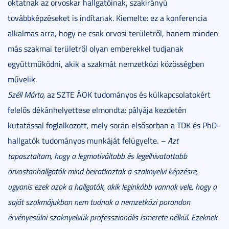
oktatnak az orvoskar hallgatóinak, szakirányú
továbbképzéseket is indítanak. Kiemelte: ez a konferencia
alkalmas arra, hogy ne csak orvosi területről, hanem minden
más szakmai területről olyan emberekkel tudjanak
együttműködni, akik a szakmát nemzetközi közösségben
művelik.
Széll Márta,
az SZTE ÁOK tudományos és külkapcsolatokért
felelős dékánhelyettese elmondta: pályája kezdetén
kutatással foglalkozott, mely során elsősorban a TDK és PhD-
hallgatók tudományos munkáját felügyelte.
– Azt
tapasztaltam, hogy a legmotiváltabb és legelhivatottabb
orvostanhallgatók mind beiratkoztak a szaknyelvi képzésre,
ugyanis ezek azok a hallgatók, akik leginkább vannak vele, hogy a
saját szakmájukban nem tudnak a nemzetközi porondon
érvényesülni szaknyelvük professzionális ismerete nélkül. Ezeknek