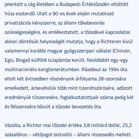
jelentett a cég életében a Budapesti Értéktőzsdén eltöltött
húsz esztendő. Utalt a 90-es évek elején mutatkozó
privatizációs kényszerre, az állami tőkebevonás
szükségességére, és emlékeztetett, a tőzsdével kapcsolatos
akkori döntésük helyességét mutatja, hogy a Richteren kívül
valamennyi korábbi magyar gyógyszeripari vállalat (Chinoin,
Egis, Biogal) külföldi tulajdonba került, feloldódott egy-egy
multinacionális konglomerátumban. Ráadásul az 1994 óta
eltelt két évtizedben részvényeik árfolyama 28-szorosára
emelkedett, árbevételük több mint tizenötszörösére, adózott
eredményük tízszeresére, foglalkoztatottjaik száma pedig két
és félszeresére bővült a tőzsdei bevezetés óta.
Vázolta, a Richter mai tőzsdei értéke 3,8 milliárd dollár, 25,2
százalékos – vétójogot biztosító – állami részesedés mellett.