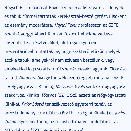
Bogsch Erik előadását követően Szexuális zavarok – Tények
és tabuk címmel tartottak kerekasztal-beszélgetést. Elsőként
az esemény moderátora,
Hajnal Ferenc
professzor, az SZTE
Szent-Györgyi Albert Klinikai Központ elnökhelyettese
köszöntötte a résztvevőket, akik egy-egy rövid
prezentációval mutatták be, hogy szakterületükön melyek
azok a tabuk, amelyekről nem szívesen beszélünk, vagy
amelyekkel kapcsolatban túl szemérmesek vagyunk. Előadást
tartott
Ábrahám György
tanszékvezető egyetemi tanár (SZTE
I. Belgyógyászati Klinika),
Mészáros Gyula
szülész-nőgyógyász
szakorvos, klinikai főorvos (SZTE Szülészeti és Nőgyógyászati
Klinika),
Pajor László
tanszékvezető egyetemi tanár, az
orvostudomány kandidátusa (SZTE Urológiai Klinika) és
Janka
Zoltán
egyetemi tanár, az orvostudomány kandidátusa, az
MTA doktora (SZTE Pszichiátriai Klinika).