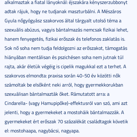
alkalmaztak a fiatal lányoknál: éjszakára kényszerzubbonyt
adtak rájuk, hogy ne tudjanak maszturbálni. A Mészáros
Gyula nőgyógyász szakorvos által tárgyalt utolsó téma a
szexuális abúzus, vagyis bántalmazás nemcsak fizikai lehet,
hanem fenyegetés, fizikai erőszak és telefonos zaklatás is.
Sok nő soha nem tudja feldolgozni az erőszakot, támogatás
hiányában mentálisan és pszichésen soha nem jutnak túl
rajta, akár életük végéig is cipelik magukkal ezt a terhet. A
szakorvos elmondta: praxisa során 40-50 év közötti nők
számoltak be elsőként neki arról, hogy gyermekkorukban
szexuálisan bántalmazták őket. Rámutatott arra: a
Cindarella- (vagy Hamupipőke)-effektusról van szó, ami azt
jelenti, hogy a gyermekeket a mostoháik bántalmazzák. A
gyermekeket ért erőszak 70 százalékát családtagok követik
el: mostohaapa, nagybácsi, nagyapa.