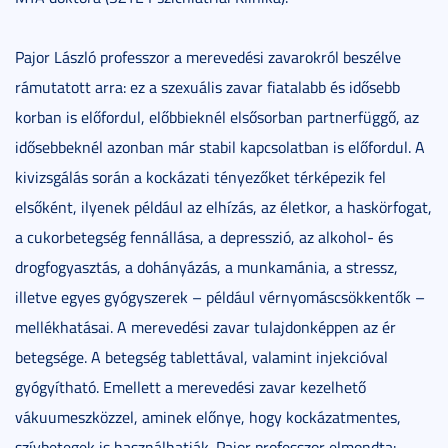
Pajor László professzor a merevedési zavarokról beszélve
rámutatott arra: ez a szexuális zavar fiatalabb és idősebb
korban is előfordul, előbbieknél elsősorban partnerfüggő, az
idősebbeknél azonban már stabil kapcsolatban is előfordul. A
kivizsgálás során a kockázati tényezőket térképezik fel
elsőként, ilyenek például az elhízás, az életkor, a haskörfogat,
a cukorbetegség fennállása, a depresszió, az alkohol- és
drogfogyasztás, a dohányázás, a munkamánia, a stressz,
illetve egyes gyógyszerek – például vérnyomáscsökkentők –
mellékhatásai. A merevedési zavar tulajdonképpen az ér
betegsége. A betegség tablettával, valamint injekcióval
gyógyítható. Emellett a merevedési zavar kezelhető
vákuumeszközzel, aminek előnye, hogy kockázatmentes,
szívbetegek is használhatják. Pajor professzor elmondta: