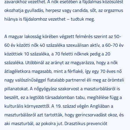
zavarokhoz vezethet. A nők esetében a fájdalmas közösülést
okozhatja gyulladás, herpesz vagy candida, sőt, az orgazmus
hiánya is fájdalomhoz vezethet – tudtuk meg.
A magyar lakosság körében végzett felmérés szerint az 50-
60 év közötti nők 40 százaléka szexuálisan aktív, a 60-70 év
közöttiek 10 százaléka, a 70 feletti nőknek pedig a 20
százaléka. Utóbbinál az arányt az magyarázza, hogy a nők
átlagéletkora magasabb, mint a férfiaké, így egy 70 éves nő
nagy valószínűséggel fiatalabb partnerrel éli meg az örömteli
pillanatokat. A nőgyógyász szakorvost a maszturbálásról is
beszélt, ez a legtöbb társadalomban tabu, megítélése függ a
kulturális környezettől. A 19. század végén Angliában a
maszturbálásról azt tartották, hogy gerincsorvadást okoz, és
aki maszturbál, az pokolra jut. Drasztikus prevenciót