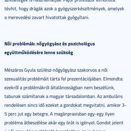
tévhit, hogy drágák azok a gyógyszerkészítmények, amelyek
a merevedési zavart hivatottak gyógyítani.
Női problémák: nőgyógyász és pszichológus
együttműködésére lenne szükség
Mészáros Gyula szülész-nőgyógyász szakorvos a női
szexualitás problémáit tárta fel prezentációjában. Elmondta:
ezekről a problémákról általánosságban nem beszélünk,
tabunak számítanak a magyar társadalomban. Az ambuláns
rendelésen sincs idő ezeket a gondokat megvitatni, amikor 3-
5 perc jut egy betegre. A magánpraxisban egy-egy ilyen
probléma átbeszélése akár egy órát is igényel. Gondot jelent