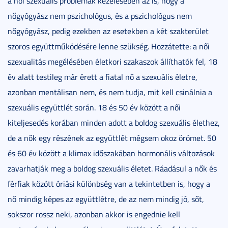
a női szexuális problémák kezelésében az is, hogy a
nőgyógyász nem pszichológus, és a pszichológus nem
nőgyógyász, pedig ezekben az esetekben a két szakterület
szoros együttműködésére lenne szükség. Hozzátette: a női
szexualitás megélésében életkori szakaszok állíthatók fel, 18
év alatt testileg már érett a fiatal nő a szexuális életre,
azonban mentálisan nem, és nem tudja, mit kell csinálnia a
szexuális együttlét során. 18 és 50 év között a női
kiteljesedés korában minden adott a boldog szexuális élethez,
de a nők egy részének az együttlét mégsem okoz örömet. 50
és 60 év között a klimax időszakában hormonális változások
zavarhatják meg a boldog szexuális életet. Ráadásul a nők és
férfiak között óriási különbség van a tekintetben is, hogy a
nő mindig képes az együttlétre, de az nem mindig jó, sőt,
sokszor rossz neki, azonban akkor is engednie kell