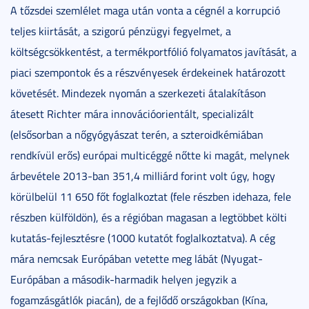
A tőzsdei szemlélet maga után vonta a cégnél a korrupció
teljes kiirtását, a szigorú pénzügyi fegyelmet, a
költségcsökkentést, a termékportfólió folyamatos javítását, a
piaci szempontok és a részvényesek érdekeinek határozott
követését. Mindezek nyomán a szerkezeti átalakításon
átesett Richter mára innovációorientált, specializált
(elsősorban a nőgyógyászat terén, a szteroidkémiában
rendkívül erős) európai multicéggé nőtte ki magát, melynek
árbevétele 2013-ban 351,4 milliárd forint volt úgy, hogy
körülbelül 11 650 főt foglalkoztat (fele részben idehaza, fele
részben külföldön), és a régióban magasan a legtöbbet költi
kutatás-fejlesztésre (1000 kutatót foglalkoztatva). A cég
mára nemcsak Európában vetette meg lábát (Nyugat-
Európában a második-harmadik helyen jegyzik a
fogamzásgátlók piacán), de a fejlődő országokban (Kína,