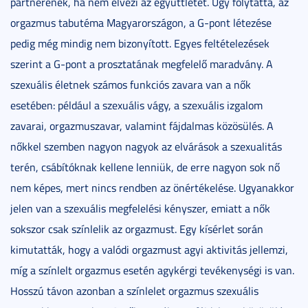
partnerének, ha nem élvezi az együttlétet. Úgy folytatta, az
orgazmus tabutéma Magyarországon, a G-pont létezése
pedig még mindig nem bizonyított. Egyes feltételezések
szerint a G-pont a prosztatának megfelelő maradvány. A
szexuális életnek számos funkciós zavara van a nők
esetében: például a szexuális vágy, a szexuális izgalom
zavarai, orgazmuszavar, valamint fájdalmas közösülés. A
nőkkel szemben nagyon nagyok az elvárások a szexualitás
terén, csábítóknak kellene lenniük, de erre nagyon sok nő
nem képes, mert nincs rendben az önértékelése. Ugyanakkor
jelen van a szexuális megfelelési kényszer, emiatt a nők
sokszor csak színlelik az orgazmust. Egy kísérlet során
kimutatták, hogy a valódi orgazmust agyi aktivitás jellemzi,
míg a színlelt orgazmus esetén agykérgi tevékenységi is van.
Hosszú távon azonban a színlelet orgazmus szexuális