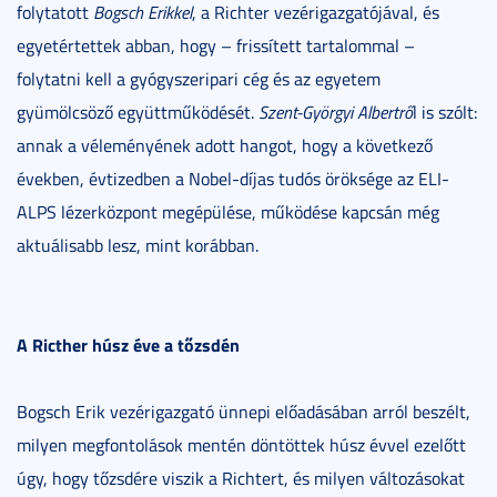
folytatott
Bogsch Erikkel
, a Richter vezérigazgatójával, és
egyetértettek abban, hogy – frissített tartalommal –
folytatni kell a gyógyszeripari cég és az egyetem
gyümölcsöző együttműködését.
Szent-Györgyi Albertrő
l is szólt:
annak a véleményének adott hangot, hogy a következő
években, évtizedben a Nobel-díjas tudós öröksége az ELI-
ALPS lézerközpont megépülése, működése kapcsán még
aktuálisabb lesz, mint korábban.
A Ricther húsz éve a tőzsdén
Bogsch Erik vezérigazgató ünnepi előadásában arról beszélt,
milyen megfontolások mentén döntöttek húsz évvel ezelőtt
úgy, hogy tőzsdére viszik a Richtert, és milyen változásokat