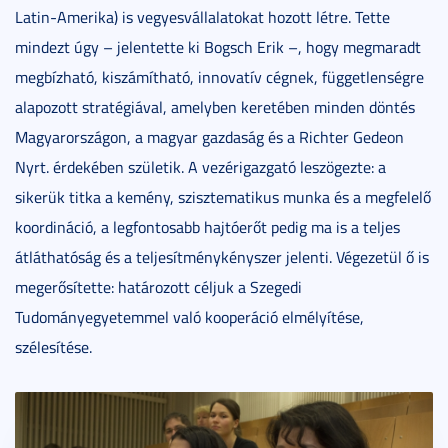
Latin-Amerika) is vegyesvállalatokat hozott létre. Tette
mindezt úgy – jelentette ki Bogsch Erik –, hogy megmaradt
megbízható, kiszámítható, innovatív cégnek, függetlenségre
alapozott stratégiával, amelyben keretében minden döntés
Magyarországon, a magyar gazdaság és a Richter Gedeon
Nyrt. érdekében születik. A vezérigazgató leszögezte: a
sikerük titka a kemény, szisztematikus munka és a megfelelő
koordináció, a legfontosabb hajtóerőt pedig ma is a teljes
átláthatóság és a teljesítménykényszer jelenti. Végezetül ő is
megerősítette: határozott céljuk a Szegedi
Tudományegyetemmel való kooperáció elmélyítése,
szélesítése.