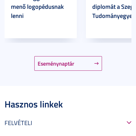
menő logopédusnak
diplomát a Szege
lenni
Tudományegyet
Eseménynaptár
Hasznos linkek
FELVÉTELI