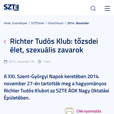
Toggl
navig
Hírek, Események
SZTEhírek
Hírarchívum
2014. November
Richter Tudós Klub: tőzsdei
élet, szexuális zavarok
2014. november 30.
7 perc
A XXI. Szent-Györgyi Napok keretében 2014.
november 27-én tartották meg a hagyományos
Richter Tudós Klubot az SZTE ÁOK Nagy Oktatási
Épületében.
Cikk nyomtatás