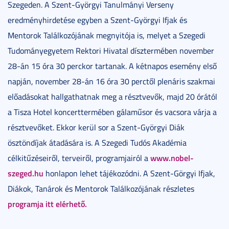
Szegeden. A Szent-Györgyi Tanulmányi Verseny
eredményhirdetése egyben a Szent-Györgyi Ifjak és
Mentorok Találkozójának megnyitója is, melyet a Szegedi
Tudományegyetem Rektori Hivatal dísztermében november
28-án 15 óra 30 perckor tartanak. A kétnapos esemény első
napján, november 28-án 16 óra 30 perctől plenáris szakmai
előadásokat hallgathatnak meg a résztvevők, majd 20 órától
a Tisza Hotel koncerttermében gálaműsor és vacsora várja a
résztvevőket. Ekkor kerül sor a Szent-Györgyi Diák
ösztöndíjak átadására is. A Szegedi Tudós Akadémia
www.nobel-
célkitűzéseiről, terveiről, programjairól a
szeged.hu
honlapon lehet tájékozódni.
A Szent-Görgyi Ifjak,
Diákok, Tanárok és Mentorok Találkozójának részletes
programja itt elérhető.