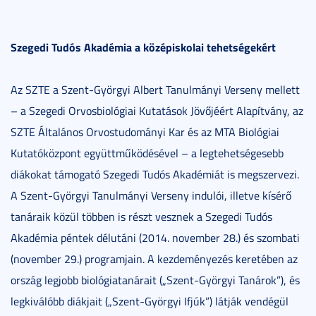
Szegedi Tudós Akadémia a középiskolai tehetségekért
Az SZTE a Szent-Györgyi Albert Tanulmányi Verseny mellett
– a Szegedi Orvosbiológiai Kutatások Jövőjéért Alapítvány, az
SZTE Általános Orvostudományi Kar és az MTA Biológiai
Kutatóközpont együttműködésével – a legtehetségesebb
diákokat támogató Szegedi Tudós Akadémiát is megszervezi.
A Szent-Györgyi Tanulmányi Verseny indulói, illetve kísérő
tanáraik közül többen is részt vesznek a Szegedi Tudós
Akadémia péntek délutáni (2014. november 28.) és szombati
(november 29.) programjain. A kezdeményezés keretében az
ország legjobb biológiatanárait („Szent-Györgyi Tanárok”), és
legkiválóbb diákjait („Szent-Györgyi Ifjúk”) látják vendégül