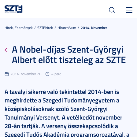
Toggl
navig
Hírek, Események
SZTEhírek
Hírarchívum
2014. November
A Nobel-díjas Szent-Györgyi
Albert előtt tiszteleg az SZTE
2014. november 26.
4 perc
A tavalyi sikerre való tekintettel 2014-ben is
meghirdette a Szegedi Tudományegyetem a
középiskolásoknak szóló Szent-Györgyi
Tanulmányi Versenyt. A vetélkedőt november
28-án tartják. A verseny összekapcsolódik a
Szegedi Tudós Akadémia programsorozatával, a