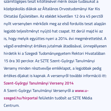
számítógépes teszt kitöltésével mérik össze tudásukat a
középiskolás diákok az Általános Orvostudományi Kar Kis
Oktatási Épületében. Az ebédet követően 12 óra 45 perctől
nyílt versenyben mérkőzik meg az első fordulós teszt alapján
legjobb teljesítményt nyújtó hat csapat. Itt derül majd ki az
is, hogy melyik együttes nyeri a 2014. évi megmérettetést. A
végső eredményt értékes jutalmak átadásával, ünnepélyesen
hirdetik ki a Szegedi Tudományegyetem Rektori Hivatalában
15 óra 30 perckor. Az SZTE Szent-Györgyi Tanulmányi
Verseny minden résztvevője emléklapot, a legjobbak pedig
értékes díjakat is kapnak. A versenyről további információ itt:
Szent-Györgyi Tanulmányi Verseny 2014
www.u-
A Szent-Györgyi Tanulmányi Versenyről a
szeged.hu/hirportal
felületén tudósít az SZTE Média
Centrum.