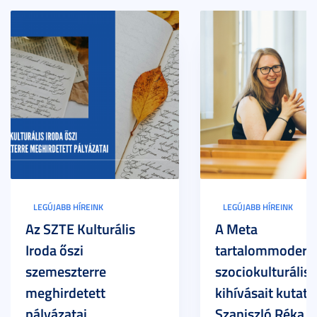
LEGÚJABB HÍREINK
LEGÚJABB HÍREINK
Az SZTE Kulturális
A Meta
Iroda őszi
tartalommoderác
szemeszterre
szociokulturális
meghirdetett
kihívásait kutatja
pályázatai
Szaniszló Réka Br