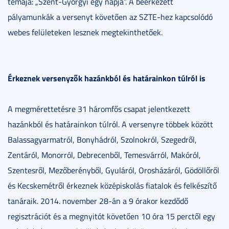
témája: „Szent-Györgyi egy napja”. A beérkezett
pályamunkák a versenyt követően az SZTE-hez kapcsolódó
webes felületeken lesznek megtekinthetőek.
Érkeznek versenyzők hazánkból és határainkon túlról is
A megmérettetésre 31 háromfős csapat jelentkezett
hazánkból és határainkon túlról. A versenyre többek között
Balassagyarmatról, Bonyhádról, Szolnokról, Szegedről,
Zentáról, Monorról, Debrecenből, Temesvárról, Makóról,
Szentesről, Mezőberényből, Gyuláról, Orosházáról, Gödöllőről
és Kecskemétről érkeznek középiskolás fiatalok és felkészítő
tanáraik. 2014. november 28-án a 9 órakor kezdődő
regisztrációt és a megnyitót követően 10 óra 15 perctől egy