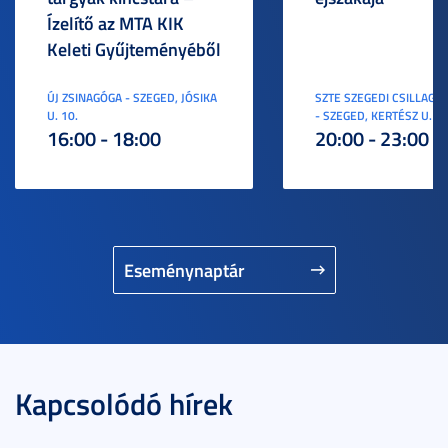
Ízelítő az MTA KIK
Keleti Gyűjteményéből
ÚJ ZSINAGÓGA - SZEGED, JÓSIKA
SZTE SZEGEDI CSILLAGV
U. 10.
- SZEGED, KERTÉSZ U. 3.
16:00 - 18:00
20:00 - 23:00
Eseménynaptár
Kapcsolódó hírek