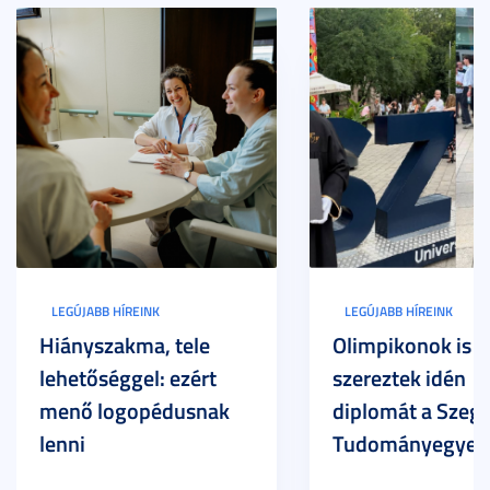
LEGÚJABB HÍREINK
LEGÚJABB HÍREINK
Hiányszakma, tele
Olimpikonok is
lehetőséggel: ezért
szereztek idén
menő logopédusnak
diplomát a Szege
lenni
Tudományegyet