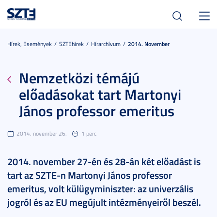
Toggl
navig
Hírek, Események
SZTEhírek
Hírarchívum
2014. November
Nemzetközi témájú
előadásokat tart Martonyi
János professor emeritus
2014. november 26.
1 perc
2014. november 27-én és 28-án két előadást is
tart az SZTE-n Martonyi János professor
emeritus, volt külügyminiszter: az univerzális
jogról és az EU megújult intézményeiről beszél.