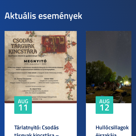
Aktuális események
AUG
AUG
11
12
Tárlatnyitó: Csodás
Hullócsillagok
tárgyak kincstára –
éjszakája