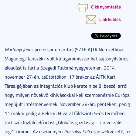
Cikk nyomtatás
Link küldés
Martonyi János
professor emeritus (SZTE ÁJTK Nemzetközi
Magánjogi Tanszék), volt külügyminiszter két sajtónyilvános
előadást is tart a Szegedi Tudományegyetemen. 2014.
november 27-én, csütörtökön, 17 órakor az ÁJTK Kari
Társalgójában az Integrációs Klub keretein belül beszél arról,
hogy milyen növekvő kihívásokkal kell szembenéznie Európa
megújult intézményeinek. November 28-án, pénteken, pedig
11 órakor pedig a Rektori Hivatal földszinti 5-ös termében
tart székfoglaló előadást „Globális gazdaság – Univerzális
jog?” címmel. Az eseményen
Paczolay Péter
tanszékvezető, az