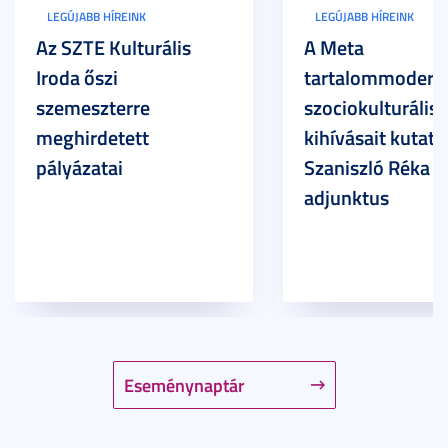
LEGÚJABB HÍREINK
LEGÚJABB HÍREINK
Az SZTE Kulturális
A Meta
Iroda őszi
tartalommoderác
szemeszterre
szociokulturális
meghirdetett
kihívásait kutatja
pályázatai
Szaniszló Réka Br
adjunktus
Eseménynaptár