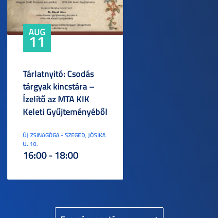
AUG
11
Tárlatnyitó: Csodás
tárgyak kincstára –
Ízelítő az MTA KIK
Keleti Gyűjteményéből
ÚJ ZSINAGÓGA - SZEGED, JÓSIKA
U. 10.
16:00 - 18:00