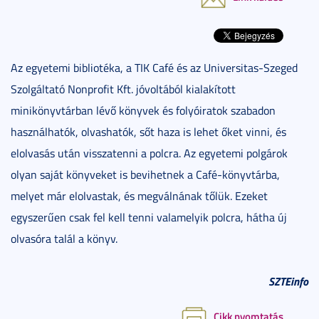
Az egyetemi bibliotéka, a TIK Café és az Universitas-Szeged
Szolgáltató Nonprofit Kft. jóvoltából kialakított
minikönyvtárban lévő könyvek és folyóiratok szabadon
használhatók, olvashatók, sőt haza is lehet őket vinni, és
elolvasás után visszatenni a polcra. Az egyetemi polgárok
olyan saját könyveket is bevihetnek a Café-könyvtárba,
melyet már elolvastak, és megválnának tőlük. Ezeket
egyszerűen csak fel kell tenni valamelyik polcra, hátha új
olvasóra talál a könyv.
SZTEinfo
Cikk nyomtatás