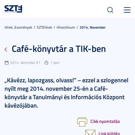
Toggl
navig
Hírek, Események
SZTEhírek
Hírarchívum
2014. November
Café-könyvtár a TIK-ben
2014. december 01.
1 perc
„Kávézz, lapozgass, olvass!” – ezzel a szlogennel
nyílt meg 2014. november 25-én a Café-
könyvtár a Tanulmányi és Információs Központ
kávézójában.
Cikk nyomtatás
Link küldés