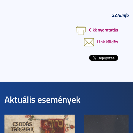
SZTEinfo
Cikk nyomtatás
Link küldés
Aktuális események