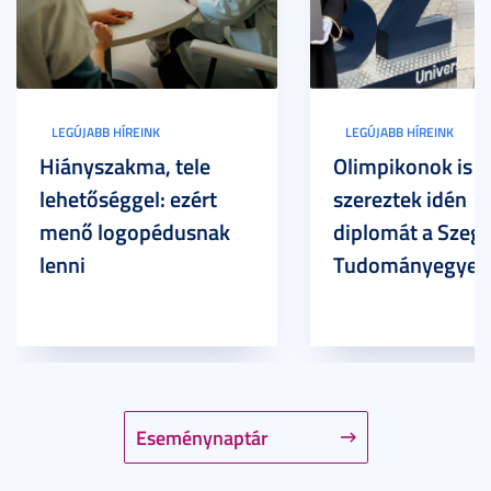
LEGÚJABB HÍREINK
LEGÚJABB HÍREINK
Hiányszakma, tele
Olimpikonok is
lehetőséggel: ezért
szereztek idén
menő logopédusnak
diplomát a Szege
lenni
Tudományegyet
Eseménynaptár