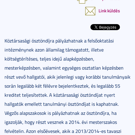
Link küldés
Köztársasági ösztöndíjra pályázhatnak a felsőoktatási
intézménynek azon államilag támogatott, illetve
költségtérítéses, teljes idejű alapképzésben,
mesterképzésben, valamint egységes osztatlan képzésben
részt vevő hallgatói, akik jelenlegi vagy korábbi tanulmányaik
során legalább két félévre bejelentkeztek, és legalább 55
kreditet teljesítettek. A köztársasági ösztöndíjat nyert
hallgatók emellett tanulmányi ösztöndíjat is kaphatnak.
Végzős alapszakosok is pályázhatnak az ösztöndíjra, ha
igazolják, hogy részt vesznek a 2014. évi mesterszakos
felvételin. Azon elsőévesek, akik a 2013/2014-es tavaszi