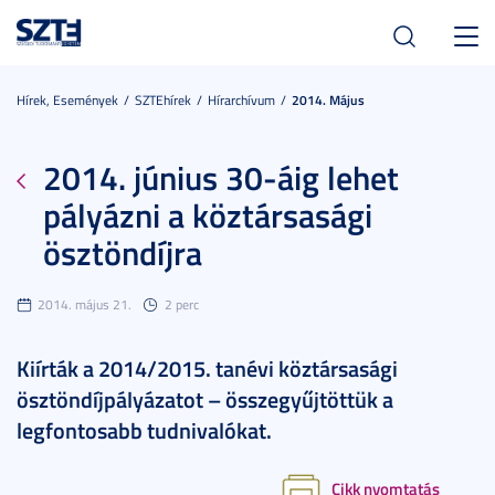
Toggl
navig
Hírek, Események
SZTEhírek
Hírarchívum
2014. Május
2014. június 30-áig lehet
pályázni a köztársasági
ösztöndíjra
2014. május 21.
2 perc
Kiírták a 2014/2015. tanévi köztársasági
ösztöndíjpályázatot – összegyűjtöttük a
legfontosabb tudnivalókat.
Cikk nyomtatás