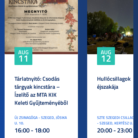
AUG
AUG
11
12
Tárlatnyitó: Csodás
Hullócsillagok
tárgyak kincstára –
éjszakája
Ízelítő az MTA KIK
Keleti Gyűjteményéből
ÚJ ZSINAGÓGA - SZEGED, JÓSIKA
SZTE SZEGEDI CSILLAGV
U. 10.
- SZEGED, KERTÉSZ U. 3.
16:00 - 18:00
20:00 - 23:00