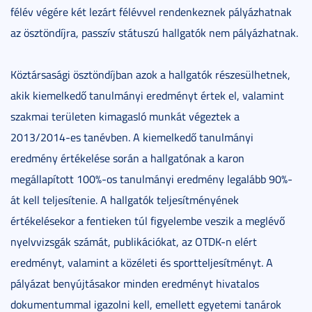
félév végére két lezárt félévvel rendenkeznek pályázhatnak
az ösztöndíjra, passzív státuszú hallgatók nem pályázhatnak.
Köztársasági ösztöndíjban azok a hallgatók részesülhetnek,
akik kiemelkedő tanulmányi eredményt értek el, valamint
szakmai területen kimagasló munkát végeztek a
2013/2014-es tanévben. A kiemelkedő tanulmányi
eredmény értékelése során a hallgatónak a karon
megállapított 100%-os tanulmányi eredmény legalább 90%-
át kell teljesítenie. A hallgatók teljesítményének
értékelésekor a fentieken túl figyelembe veszik a meglévő
nyelvvizsgák számát, publikációkat, az OTDK-n elért
eredményt, valamint a közéleti és sportteljesítményt. A
pályázat benyújtásakor minden eredményt hivatalos
dokumentummal igazolni kell, emellett egyetemi tanárok