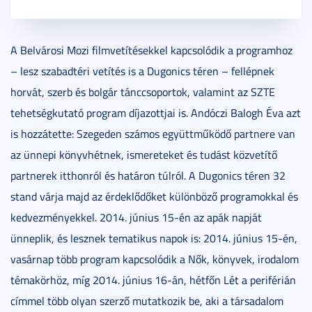
A Belvárosi Mozi filmvetítésekkel kapcsolódik a programhoz
– lesz szabadtéri vetítés is a Dugonics téren – fellépnek
horvát, szerb és bolgár tánccsoportok, valamint az SZTE
tehetségkutató program díjazottjai is. Andóczi Balogh Éva azt
is hozzátette: Szegeden számos együttműködő partnere van
az ünnepi könyvhétnek, ismereteket és tudást közvetítő
partnerek itthonról és határon túlról. A Dugonics téren 32
stand várja majd az érdeklődőket különböző programokkal és
kedvezményekkel. 2014. június 15-én az apák napját
ünneplik, és lesznek tematikus napok is: 2014. június 15-én,
vasárnap több program kapcsolódik a Nők, könyvek, irodalom
témakörhöz, míg 2014. június 16-án, hétfőn Lét a periférián
címmel több olyan szerző mutatkozik be, aki a társadalom