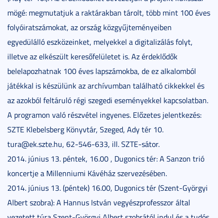
mögé: megmutatjuk a raktárakban tárolt, több mint 100 éves
folyóiratszámokat, az ország közgyűjteményeiben
egyedülálló eszközeinket, melyekkel a digitalizálás folyt,
illetve az elkészült keresőfelületet is. Az érdeklődők
belelapozhatnak 100 éves lapszámokba, de ez alkalomból
játékkal is készülünk az archívumban található cikkekkel és
az azokból feltáruló régi szegedi eseményekkel kapcsolatban.
A programon való részvétel ingyenes. Előzetes jelentkezés:
SZTE Klebelsberg Könyvtár, Szeged, Ady tér 10.
tura@ek.szte.hu, 62-546-633, ill. SZTE-sátor.
2014. június 13. péntek, 16.00 , Dugonics tér: A Sanzon trió
koncertje a Millenniumi Kávéház szervezésében.
2014. június 13. (péntek) 16.00, Dugonics tér (Szent-Györgyi
Albert szobra): A Hannus István vegyészprofesszor által
vezetett túra Szent-Györgyi Albert szobrától indul és a tudós