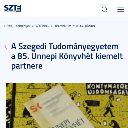
Toggl
navig
Hírek, Események
SZTEhírek
Hírarchívum
2014. Június
A Szegedi Tudományegyetem
a 85. Ünnepi Könyvhét kiemelt
partnere