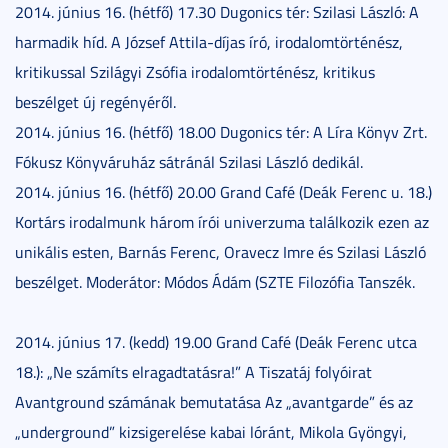
2014. június 16. (hétfő) 17.30 Dugonics tér: Szilasi László: A
harmadik híd. A József Attila-díjas író, irodalomtörténész,
kritikussal Szilágyi Zsófia irodalomtörténész, kritikus
beszélget új regényéről.
2014. június 16. (hétfő) 18.00 Dugonics tér: A Líra Könyv Zrt.
Fókusz Könyváruház sátránál Szilasi László dedikál.
2014. június 16. (hétfő) 20.00 Grand Café (Deák Ferenc u. 18.)
Kortárs irodalmunk három írói univerzuma találkozik ezen az
unikális esten, Barnás Ferenc, Oravecz Imre és Szilasi László
beszélget. Moderátor: Módos Ádám (SZTE Filozófia Tanszék.
2014. június 17. (kedd) 19.00 Grand Café (Deák Ferenc utca
18.): „Ne számíts elragadtatásra!” A Tiszatáj folyóirat
Avantground számának bemutatása Az „avantgarde” és az
„underground” kizsigerelése kabai lóránt, Mikola Gyöngyi,