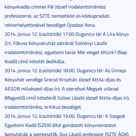
könyvkiadás címmel Pál József irodalomtörténész
professzorral, az SZTE nemzetközi és közkapcsolati
rektorhelyettesével beszélget Újszászi Ilona.
2014. június 12. (csütörtök) 17.00 Dugonics tér A Líra Könyv
Zrt. Fókusz Könyváruház sátránál Szörényi László
irodalomtörténész, egyetemi tanár Már eleget éltünk? (Nap
Kiadó) című kötetét dedikálja.
2014. június 12. (csütörtök) 18.00, Dugonics tér: Az Ünnepi
Könyvhét vendége Grecsó Krisztián József Attila-díjas és
AEGON művészeti díjas író. A szerzővel Megyek utánad
(Magvető) című kötetéről Szilasi László József Attila-díjas író,
irodalomtörténész, kritikus beszélget.
2014. június 12. (csütörtök) 19.00, Dugonics tér: A Szegedi
Egyetemi Kiadó (SZEK) által gondozott könyvsorozatot
bemutatják a szerkesztők: Dux László professzor (SZTE ÁOK),