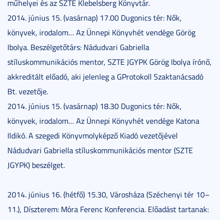
műhelyei és az SZTE Klebelsberg Könyvtár.
2014. június 15. (vasárnap) 17.00 Dugonics tér: Nők,
könyvek, irodalom… Az Ünnepi Könyvhét vendége Görög
Ibolya. Beszélgetőtárs: Nádudvari Gabriella
stíluskommunikációs mentor, SZTE JGYPK Görög Ibolya írónő,
akkreditált előadó, aki jelenleg a GProtokoll Szaktanácsadó
Bt. vezetője.
2014. június 15. (vasárnap) 18.30 Dugonics tér: Nők,
könyvek, irodalom… Az Ünnepi Könyvhét vendége Katona
Ildikó. A szegedi Könyvmolyképző Kiadó vezetőjével
Nádudvari Gabriella stíluskommunikációs mentor (SZTE
JGYPK) beszélget.
2014. június 16. (hétfő) 15.30, Városháza (Széchenyi tér 10–
11.), Díszterem: Móra Ferenc Konferencia. Előadást tartanak: