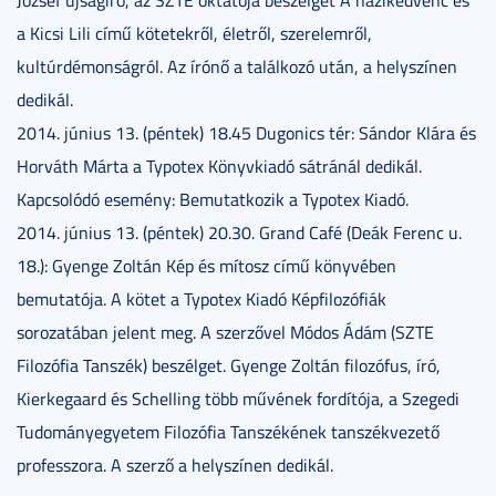
a Kicsi Lili című kötetekről, életről, szerelemről,
kultúrdémonságról. Az írónő a találkozó után, a helyszínen
dedikál.
2014. június 13. (péntek) 18.45 Dugonics tér: Sándor Klára és
Horváth Márta a Typotex Könyvkiadó sátránál dedikál.
Kapcsolódó esemény: Bemutatkozik a Typotex Kiadó.
2014. június 13. (péntek) 20.30. Grand Café (Deák Ferenc u.
18.): Gyenge Zoltán Kép és mítosz című könyvében
bemutatója. A kötet a Typotex Kiadó Képfilozófiák
sorozatában jelent meg. A szerzővel Módos Ádám (SZTE
Filozófia Tanszék) beszélget. Gyenge Zoltán filozófus, író,
Kierkegaard és Schelling több művének fordítója, a Szegedi
Tudományegyetem Filozófia Tanszékének tanszékvezető
professzora. A szerző a helyszínen dedikál.