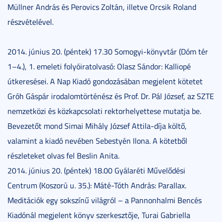
Müllner András és Perovics Zoltán, illetve Orcsik Roland
részvételével.
2014. június 20. (péntek) 17.30 Somogyi-könyvtár (Dóm tér
1–4.), 1. emeleti folyóiratolvasó: Olasz Sándor: Kalliopé
útkeresései. A Nap Kiadó gondozásában megjelent kötetet
Gróh Gáspár irodalomtörténész és Prof. Dr. Pál József, az SZTE
nemzetközi és közkapcsolati rektorhelyettese mutatja be.
Bevezetőt mond Simai Mihály József Attila-díja költő,
valamint a kiadó nevében Sebestyén Ilona. A kötetből
részleteket olvas fel Beslin Anita.
2014. június 20. (péntek) 18.00 Gyálaréti Művelődési
Centrum (Koszorú u. 35.): Máté-Tóth András: Parallax.
Meditációk egy sokszínű világról – a Pannonhalmi Bencés
Kiadónál megjelent könyv szerkesztője, Turai Gabriella