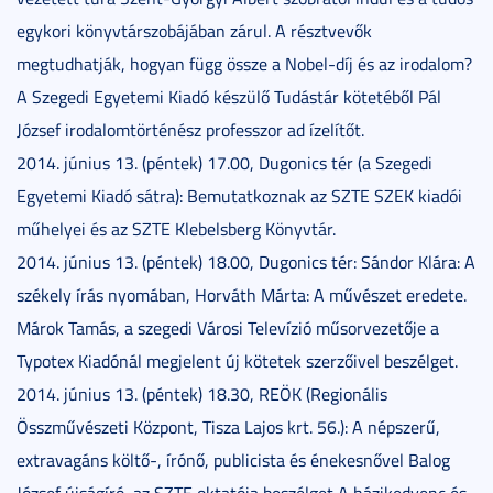
egykori könyvtárszobájában zárul. A résztvevők
megtudhatják, hogyan függ össze a Nobel-díj és az irodalom?
A Szegedi Egyetemi Kiadó készülő Tudástár kötetéből Pál
József irodalomtörténész professzor ad ízelítőt.
2014. június 13. (péntek) 17.00, Dugonics tér (a Szegedi
Egyetemi Kiadó sátra): Bemutatkoznak az SZTE SZEK kiadói
műhelyei és az SZTE Klebelsberg Könyvtár.
2014. június 13. (péntek) 18.00, Dugonics tér: Sándor Klára: A
székely írás nyomában, Horváth Márta: A művészet eredete.
Márok Tamás, a szegedi Városi Televízió műsorvezetője a
Typotex Kiadónál megjelent új kötetek szerzőivel beszélget.
2014. június 13. (péntek) 18.30, REÖK (Regionális
Összművészeti Központ, Tisza Lajos krt. 56.): A népszerű,
extravagáns költő-, írónő, publicista és énekesnővel Balog
József újságíró, az SZTE oktatója beszélget A házikedvenc és