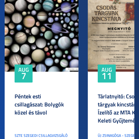
AUG
AUG
7
11
Péntek esti
Tárlatnyitó: Csod
csillagászat: Bolygók
tárgyak kincstára
közel és távol
Ízelítő az MTA KI
Keleti Gyűjtemén
SZTE SZEGEDI CSILLAGVIZSGÁLÓ
ÚJ ZSINAGÓGA - SZEGED,