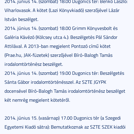
2014. június 14. (szombat) 18.00 Dugonics tér: Benkő László:
Viharlovasok. A kötet (Lazi Könyvkiadó) szerzőjével Lázár
István beszélget.
2014. június 14. (szombat) 18.00 Grimm Könyvesbolt és
Galéria Kávézó (Kölcsey utca 4.): Beszélgetés Pál Sándor
Attilával. A 2013-ban megjelent Pontozó című kötet
(Prae.hu, JAK-füzetek) szerzőjével Bíró-Balogh Tamás
irodalomtörténész beszélget.
2014. június 14. (szombat) 19.00 Dugonics tér: Beszélgetés
Sánta Gábor irodalomtörténésszel. Az SZTE JGYPK
docensével Bíró-Balogh Tamás irodalomtörténész beszélget
két nemrég megjelent kötetéről.
2014. június 15. (vasárnap) 17.00 Dugonics tér (a Szegedi
Egyetemi Kiadó sátra): Bemutatkoznak az SZTE SZEK kiadói