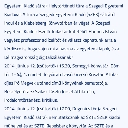
Egyetemi Kiadó sátra): Helytörténeti túra a Szegedi Egyetemi
Kiadóval. A túra a Szegedi Egyetemi Kiadó (SZEK) sátrától
indul és a Klebelsberg Könyvtárban ér véget. A Szegedi
Egyetemi Kiadó készülő Tudástár kötetéből Hannus István
vegyész professzor ad ízelítőt és választ kaphatunk arra a
kérdésre is, hogy vajon mi a haszna az egyetemi lapok, és a
Délmagyarország digitalizálásának?
2014. június 12. (csütörtök) 16.30, Somogyi-könyvtár (Dóm
tér 1–4.), 1. emeleti folyóiratolvasó: Grecsó Krisztán Attila-
díjas író Megyek utánad című könyvének bemutatója.
Beszélgetőtárs: Szilasi László József Attila-díja,
irodalomtörténész, kritikus.
2014. június 12. (csütörtök) 17.00, Dugonics tér (a Szegedi
Egyetemi Kiadó sátra): Bemutatkoznak az SZTE SZEK kiadói
műhelyei és az SZTE Klebelsberg Könyvtár. Az SZTE és a