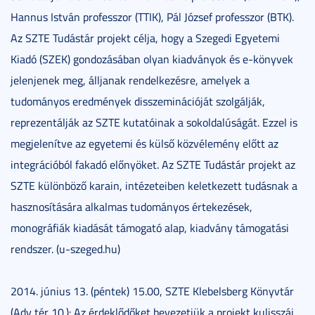
Hannus István professzor (TTIK), Pál József professzor (BTK).
Az SZTE Tudástár projekt célja, hogy a Szegedi Egyetemi
Kiadó (SZEK) gondozásában olyan kiadványok és e-könyvek
jelenjenek meg, álljanak rendelkezésre, amelyek a
tudományos eredmények disszeminációját szolgálják,
reprezentálják az SZTE kutatóinak a sokoldalúságát. Ezzel is
megjelenítve az egyetemi és külső közvélemény előtt az
integrációból fakadó előnyöket. Az SZTE Tudástár projekt az
SZTE különböző karain, intézeteiben keletkezett tudásnak a
hasznosítására alkalmas tudományos értekezések,
monográfiák kiadását támogató alap, kiadvány támogatási
rendszer. (u-szeged.hu)
2014. június 13. (péntek) 15.00, SZTE Klebelsberg Könyvtár
(Ady tér 10.): Az érdeklődőket bevezetjük a projekt kulisszái