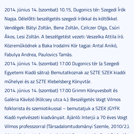
2014. június 14. (szombat) 10.15, Dugonics tér: Szegedi Írók
Napja. Délelőtti beszélgetés szegedi írókkal és költőkkel.
Vendégek: Bátyi Zoltán, Bene Zoltán, Czilczer Olga, Csúri
Ákos, Lesi Zoltán. A beszélgetést vezeti: Veszelka Attila író.
Közreműködnek a Baka Irodalmi Kör tagjai: Antal Anikó,
Fabulya Andrea, Paulovics Tamás.
2014. június 14. (szombat) 17.00 Dugonics tér (a Szegedi
Egyetemi Kiadó sátra): Bemutatkoznak az SZTE SZEK kiadói
műhelyei és az SZTE Klebelsberg Könyvtár.
2014. június 14. (szombat) 17.00 Grimm Könyvesbolt és
Galéria Kávézó (Kölcsey utca 4.): Beszélgetés Voigt Vilmos
folklorista és szemiotikussal – bemutatjuk a SZEK JGYFK
Kiadó nyelvészeti kiadványait. Ajánló: Interjú a 70 éves Voigt
Vilmos professzorral (Társadalomtudományi Szemle, 2010/2.).