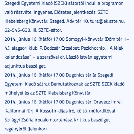
Szegedi Egyetemi Kiadó (SZEK) sátortól indul, a programon
való részvétel ingyenes. Előzetes jelentkezés: SZTE
Klebelsberg Könyvtár, Szeged, Ady tér 10. tura@ek.szte.hu,
62-546-633, ill. SZTE-sátor.
2014. június 16. (hétfő) 17.00 Somogyi-könyvtár (Dóm tér 1–
4.), alagsori klub: P. Bodzsár Erzsébet: Pszichochip. „ A lélek
kalandozása” – a szerzővel dr. László István egyetemi
adjunktus beszélget.
2014. június 16. (hétfő) 17.00 Dugonics tér (a Szegedi
Egyetemi Kiadó sátra): Bemutatkoznak az SZTE SZEK kiadói
műhelyei és az SZTE Klebelsberg Könyvtár.
2014. június 16. (hétfő) 17.00 Dugonics tér: Oravecz Imre:
Kaliforniai fürj. A Kossuth-díjas író, költő, műfordítóval
Szilágyi Zsófia irodalomtörténész, kritikus beszélget
regényéről (Jelenkor).