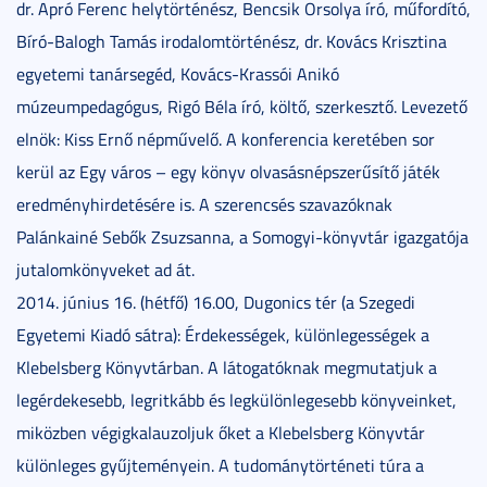
dr. Apró Ferenc helytörténész, Bencsik Orsolya író, műfordító,
Bíró-Balogh Tamás irodalomtörténész, dr. Kovács Krisztina
egyetemi tanársegéd, Kovács-Krassói Anikó
múzeumpedagógus, Rigó Béla író, költő, szerkesztő. Levezető
elnök: Kiss Ernő népművelő. A konferencia keretében sor
kerül az Egy város – egy könyv olvasásnépszerűsítő játék
eredményhirdetésére is. A szerencsés szavazóknak
Palánkainé Sebők Zsuzsanna, a Somogyi-könyvtár igazgatója
jutalomkönyveket ad át.
2014. június 16. (hétfő) 16.00, Dugonics tér (a Szegedi
Egyetemi Kiadó sátra): Érdekességek, különlegességek a
Klebelsberg Könyvtárban. A látogatóknak megmutatjuk a
legérdekesebb, legritkább és legkülönlegesebb könyveinket,
miközben végigkalauzoljuk őket a Klebelsberg Könyvtár
különleges gyűjteményein. A tudománytörténeti túra a