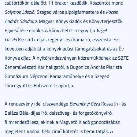
csütörtökön délelőtt 11 órakor kezdődik. Köszöntőt mond
Solymos László
, Szeged város alpolgármestere és
Kocsis
András Sándor,
a Magyar Könyvkiadók és Könyvterjesztők
Egyesülése elnöke. A könyvhetet megnyitja
Végel
László
Kossuth-díjas regény- és drámaíró, esszéista. Ezt
követően adják át a könyvkiadási támogatásokat és az Év
Könyve díjat. A nyitórendezvényen közreműködnek az SZTE
Zeneművészeti Kar hallgatói, a Dugonics András Piarista
Gimnázium Népzenei Kamaraműhelye és a Szeged
Táncegyüttes Babszem Csoportja.
A rendezvény idei díszvendége
Bereményi Géz
a Kossuth- és
Balázs Béla-díjas író, dalszöveg- és forgatókönyvíró,
filmrendező lesz, akinek a Magvető Kiadó gondozásában
megjelent Vadnai bébi című kötetét is bemutatják. A