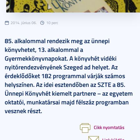
2014. június 06.
10 perc
85. alkalommal rendezik meg az ünnepi
könyvhetet, 13. alkalommal a
Gyermekkönyvnapokat. A könyvhét vidéki
nyitórendezvényének Szeged ad helyet. Az
érdeklődőket 182 programmal várják számos
helyszínen. Az idei esztendőben az SZTE a 85.
Ünnepi Könyvhét kiemelt partnere – az egyetem
oktatói, munkatársai majd félszáz programban
vesznek részt.
Cikk nyomtatás
Link küldés