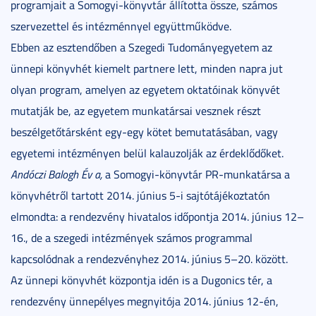
programjait a Somogyi-könyvtár állította össze, számos
szervezettel és intézménnyel együttműködve.
Ebben az esztendőben a Szegedi Tudományegyetem az
ünnepi könyvhét kiemelt partnere lett, minden napra jut
olyan program, amelyen az egyetem oktatóinak könyvét
mutatják be, az egyetem munkatársai vesznek részt
beszélgetőtársként egy-egy kötet bemutatásában, vagy
egyetemi intézményen belül kalauzolják az érdeklődőket.
Andóczi Balogh Év a,
a Somogyi-könyvtár PR-munkatársa a
könyvhétről tartott 2014. június 5-i sajtótájékoztatón
elmondta: a rendezvény hivatalos időpontja 2014. június 12–
16., de a szegedi intézmények számos programmal
kapcsolódnak a rendezvényhez 2014. június 5–20. között.
Az ünnepi könyvhét központja idén is a Dugonics tér, a
rendezvény ünnepélyes megnyitója 2014. június 12-én,