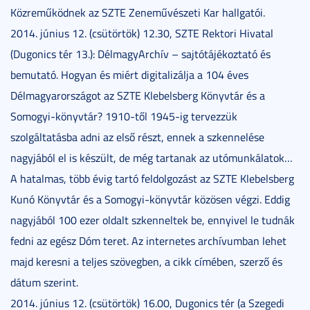
Közreműködnek az SZTE Zeneművészeti Kar hallgatói.
2014. június 12. (csütörtök) 12.30, SZTE Rektori Hivatal
(Dugonics tér 13.): DélmagyArchív – sajtótájékoztató és
bemutató. Hogyan és miért digitalizálja a 104 éves
Délmagyarországot az SZTE Klebelsberg Könyvtár és a
Somogyi-könyvtár? 1910-től 1945-ig tervezzük
szolgáltatásba adni az első részt, ennek a szkennelése
nagyjából el is készült, de még tartanak az utómunkálatok…
A hatalmas, több évig tartó feldolgozást az SZTE Klebelsberg
Kunó Könyvtár és a Somogyi-könyvtár közösen végzi. Eddig
nagyjából 100 ezer oldalt szkenneltek be, ennyivel le tudnák
fedni az egész Dóm teret. Az internetes archívumban lehet
majd keresni a teljes szövegben, a cikk címében, szerző és
dátum szerint.
2014. június 12. (csütörtök) 16.00, Dugonics tér (a Szegedi