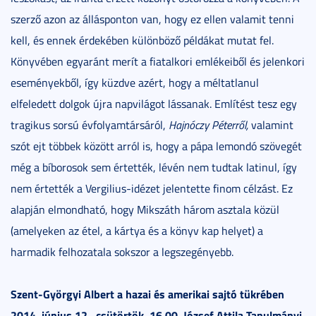
szerző azon az állásponton van, hogy ez ellen valamit tenni
kell, és ennek érdekében különböző példákat mutat fel.
Könyvében egyaránt merít a fiatalkori emlékeiből és jelenkori
eseményekből, így küzdve azért, hogy a méltatlanul
elfeledett dolgok újra napvilágot lássanak. Említést tesz egy
tragikus sorsú évfolyamtársáról,
Hajnóczy Péterről,
valamint
szót ejt többek között arról is, hogy a pápa lemondó szövegét
még a bíborosok sem értették, lévén nem tudtak latinul, így
nem értették a Vergilius-idézet jelentette finom célzást. Ez
alapján elmondható, hogy Mikszáth három asztala közül
(amelyeken az étel, a kártya és a könyv kap helyet) a
harmadik felhozatala sokszor a legszegényebb.
Szent-Györgyi Albert a hazai és amerikai sajtó tükrében
2014. június 12., csütörtök, 16.00, József Attila Tanulmányi