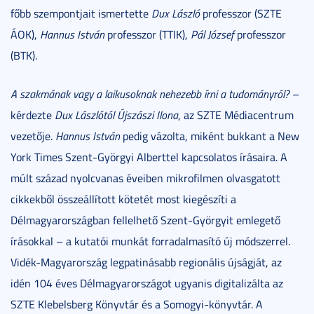
főbb szempontjait ismertette
Dux László
professzor (SZTE
ÁOK),
Hannus István
professzor (TTIK),
Pál József
professzor
(BTK).
A szakmának vagy a laikusoknak nehezebb írni a tudományról?
–
kérdezte
Dux Lászlótól Újszászi Ilona
, az SZTE Médiacentrum
vezetője.
Hannus István
pedig vázolta, miként bukkant a New
York Times Szent-Györgyi Alberttel kapcsolatos írásaira. A
múlt század nyolcvanas éveiben mikrofilmen olvasgatott
cikkekből összeállított kötetét most kiegészíti a
Délmagyarországban fellelhető Szent-Györgyit emlegető
írásokkal – a kutatói munkát forradalmasító új módszerrel.
Vidék-Magyarország legpatinásabb regionális újságját, az
idén 104 éves Délmagyarországot ugyanis digitalizálta az
SZTE Klebelsberg Könyvtár és a Somogyi-könyvtár. A