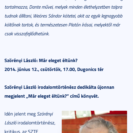
tartalmazza, Dante művei, melyek minden élethelyzetben talpra
tudnak állítani, Weöres Sándor kötetei, akit az egyik legnagyobb
költőnek tartok, és természetesen Platón írásai, melyektől már
csak visszafejlődhetünk.
Szörényi László: Már eleget éltünk?
2014. június 12., csütörtök, 17.00, Dugonics tér
Szörényi László irodalomtörténész dedikálta újonnan
megjelent „Már eleget éltünk?” című könyvét.
Idén jelent meg
Szörényi
László
irodalomtörténész,
kritikus, az SZTE