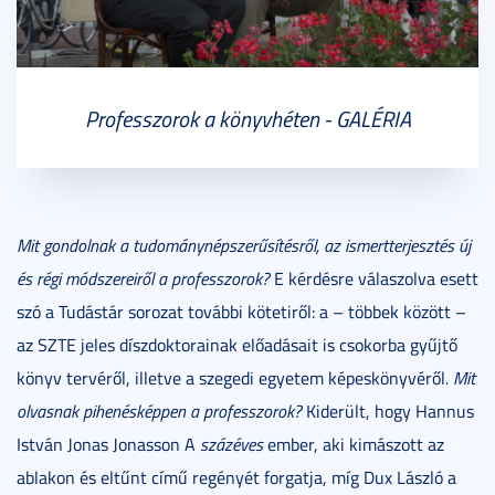
Professzorok a könyvhéten - GALÉRIA
Mit gondolnak a tudománynépszerűsítésről, az ismertterjesztés új
és régi módszereiről a professzorok?
E kérdésre válaszolva esett
szó a Tudástár sorozat további kötetiről: a – többek között –
az SZTE jeles díszdoktorainak előadásait is csokorba gyűjtő
könyv tervéről, illetve a szegedi egyetem képeskönyvéről
. Mit
olvasnak pihenésképpen a professzorok?
Kiderült, hogy Hannus
István Jonas Jonasson A
százéves
ember, aki kimászott az
ablakon és eltűnt című regényét forgatja, míg Dux László a