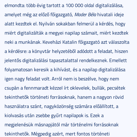
elmondta: több évig tartott a 100 000 oldal digitalizálása,
amelyet még az előző főigazgató,
Mader Béla
hivatali ideje
alatt kezdtek el. Nyilván sokakban felmerül a kérdés, hogy
miért digitalizálták a megyei napilap számait, miért kezdtek
neki a munkának. Keveházi Katalin főigazgató azt válaszolta
a kérdésre: a könyvtár helyzetéből adódott a feladat, hiszen
jelentős digitalizálási tapasztalattal rendelkeznek. Emellett
folyamatosan keresik a kihívást, és a napilap digitalizálása
igen nagy feladat volt. Arról nem is beszélve, hogy nem
csupán a fennmaradt kézzel írt oklevelek, bullák, pecsétek
tekinthetők történeti forrásoknak, hanem a nagyon rövid
használatra szánt, nagyközönség számára előállított, a
kiolvasás után zsebbe gyűrt napilapok is. Ezek a
megjelenésük másnapjától már történelmi forrásoknak
tekinthetők. Mégpedig azért, mert fontos történeti