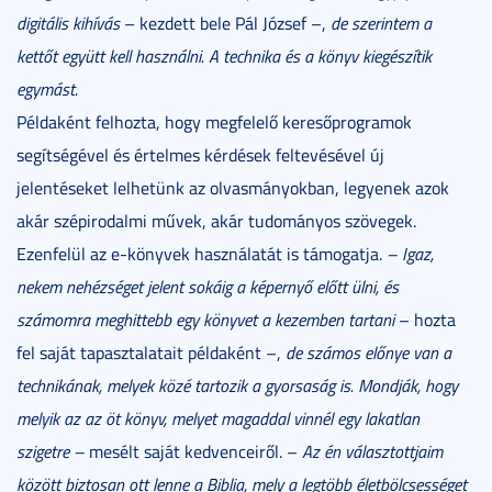
digitális kihívás
– kezdett bele Pál József –,
de szerintem a
kettőt együtt kell használni.
A technika és a könyv kiegészítik
egymást.
Példaként felhozta, hogy megfelelő keresőprogramok
segítségével és értelmes kérdések feltevésével új
jelentéseket lelhetünk az olvasmányokban, legyenek azok
akár szépirodalmi művek, akár tudományos szövegek.
Ezenfelül az e-könyvek használatát is támogatja.
– Igaz,
nekem nehézséget jelent sokáig a képernyő előtt ülni, és
számomra meghittebb egy könyvet a kezemben tartani
– hozta
fel saját tapasztalatait példaként –,
de számos előnye van a
technikának, melyek közé tartozik a gyorsaság is. Mondják, hogy
melyik az az öt könyv, melyet magaddal vinnél egy lakatlan
szigetre –
mesélt saját kedvenceiről. –
Az én választottjaim
között biztosan ott lenne a Biblia, mely a legtöbb életbölcsességet