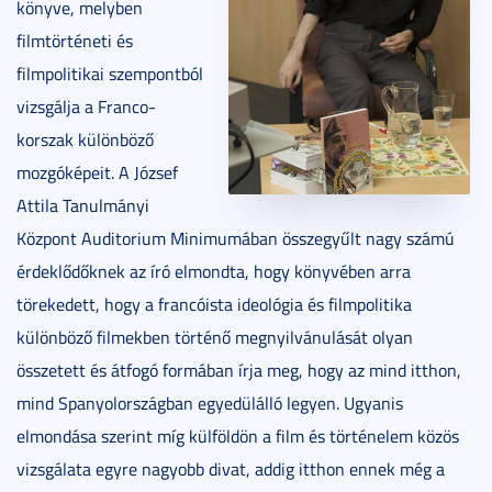
könyve, melyben
filmtörténeti és
filmpolitikai szempontból
vizsgálja a Franco-
korszak különböző
mozgóképeit. A József
Attila Tanulmányi
Központ Auditorium Minimumában összegyűlt nagy számú
érdeklődőknek az író elmondta, hogy könyvében arra
törekedett, hogy a francóista ideológia és filmpolitika
különböző filmekben történő megnyilvánulását olyan
összetett és átfogó formában írja meg, hogy az mind itthon,
mind Spanyolországban egyedülálló legyen. Ugyanis
elmondása szerint míg külföldön a film és történelem közös
vizsgálata egyre nagyobb divat, addig itthon ennek még a