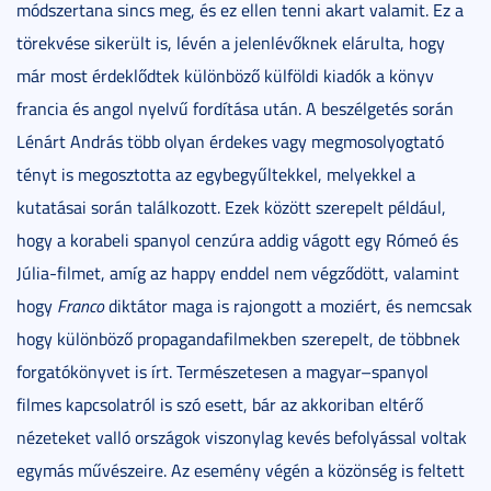
módszertana sincs meg, és ez ellen tenni akart valamit. Ez a
törekvése sikerült is, lévén a jelenlévőknek elárulta, hogy
már most érdeklődtek különböző külföldi kiadók a könyv
francia és angol nyelvű fordítása után. A beszélgetés során
Lénárt András több olyan érdekes vagy megmosolyogtató
tényt is megosztotta az egybegyűltekkel, melyekkel a
kutatásai során találkozott. Ezek között szerepelt például,
hogy a korabeli spanyol cenzúra addig vágott egy Rómeó és
Júlia-filmet, amíg az happy enddel nem végződött, valamint
hogy
Franco
diktátor maga is rajongott a moziért, és nemcsak
hogy különböző propagandafilmekben szerepelt, de többnek
forgatókönyvet is írt. Természetesen a magyar–spanyol
filmes kapcsolatról is szó esett, bár az akkoriban eltérő
nézeteket valló országok viszonylag kevés befolyással voltak
egymás művészeire. Az esemény végén a közönség is feltett