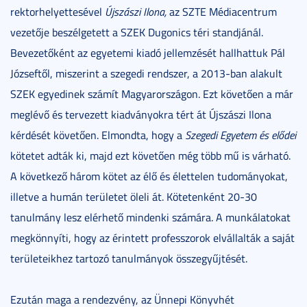
rektorhelyettesével
Újszászi Ilona,
az SZTE Médiacentrum
vezetője beszélgetett a SZEK Dugonics téri standjánál.
Bevezetőként az egyetemi kiadó jellemzését hallhattuk Pál
Józseftől, miszerint a szegedi rendszer, a 2013-ban alakult
SZEK egyedinek számít Magyarországon. Ezt követően a már
meglévő és tervezett kiadványokra tért át Újszászi Ilona
kérdését követően. Elmondta, hogy a
Szegedi Egyetem és elődei
kötetet adták ki, majd ezt követően még több mű is várható.
A következő három kötet az élő és élettelen tudományokat,
illetve a humán területet öleli át. Kötetenként 20-30
tanulmány lesz elérhető mindenki számára. A munkálatokat
megkönnyíti, hogy az érintett professzorok elvállalták a saját
területeikhez tartozó tanulmányok összegyűjtését.
Ezután maga a rendezvény, az Ünnepi Könyvhét