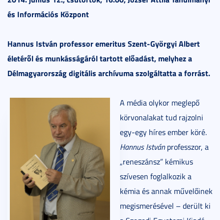
és Információs Központ
Hannus István professor emeritus Szent-Györgyi Albert
életéről és munkásságáról tartott előadást, melyhez a
Délmagyarország digitális archívuma szolgáltatta a forrást.
A média olykor meglepő
körvonalakat tud rajzolni
egy-egy híres ember köré.
Hannus István
professzor, a
„reneszánsz” kémikus
szívesen foglalkozik a
kémia és annak művelőinek
megismerésével – derült ki