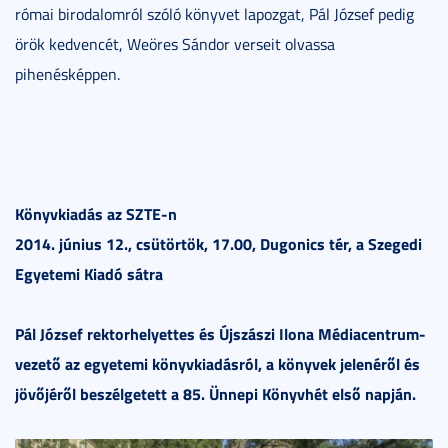
római birodalomról szóló könyvet lapozgat, Pál József pedig
örök kedvencét, Weöres Sándor verseit olvassa
pihenésképpen.
Könyvkiadás az SZTE-n
2014. június 12., csütörtök, 17.00, Dugonics tér, a Szegedi
Egyetemi Kiadó sátra
Pál József rektorhelyettes és Újszászi Ilona Médiacentrum-
vezető az egyetemi könyvkiadásról, a könyvek jelenéről és
jövőjéről beszélgetett a 85. Ünnepi Könyvhét első napján.