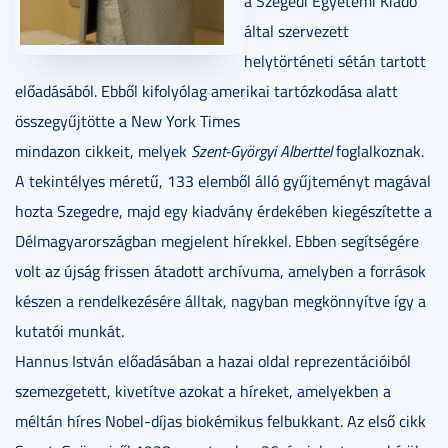
a Szegedi Egyetemi Kiadó
által szervezett
helytörténeti sétán tartott
előadásából. Ebből kifolyólag amerikai tartózkodása alatt
összegyűjtötte a New York Times
mindazon cikkeit, melyek
Szent-Györgyi Alberttel
foglalkoznak.
A tekintélyes méretű, 133 elemből álló gyűjteményt magával
hozta Szegedre, majd egy kiadvány érdekében kiegészítette a
Délmagyarországban megjelent hírekkel. Ebben segítségére
volt az újság frissen átadott archívuma, amelyben a források
készen a rendelkezésére álltak, nagyban megkönnyítve így a
kutatói munkát.
Hannus István előadásában a hazai oldal reprezentációiból
szemezgetett, kivetítve azokat a híreket, amelyekben a
méltán híres Nobel-díjas biokémikus felbukkant. Az első cikk