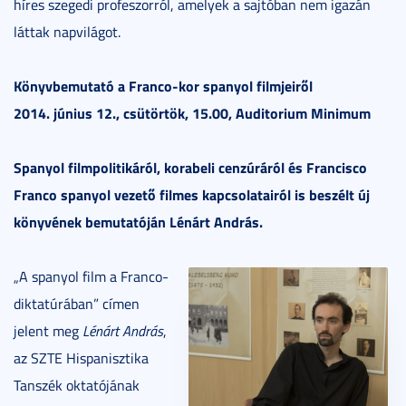
híres szegedi profeszorról, amelyek a sajtóban nem igazán
láttak napvilágot.
Könyvbemutató a Franco-kor spanyol filmjeiről
2014. június 12., csütörtök, 15.00, Auditorium Minimum
Spanyol filmpolitikáról, korabeli cenzúráról és Francisco
Franco spanyol vezető filmes kapcsolatairól is beszélt új
könyvének bemutatóján Lénárt András.
„A spanyol film a Franco-
diktatúrában” címen
jelent meg
Lénárt András
,
az SZTE Hispanisztika
Tanszék oktatójának