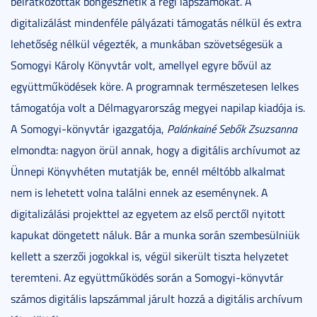
beiratkozottak böngészhetik a régi lapszámokat. A
digitalizálást mindenféle pályázati támogatás nélkül és extra
lehetőség nélkül végezték, a munkában szövetségesük a
Somogyi Károly Könyvtár volt, amellyel egyre bővül az
együttműködések köre. A programnak természetesen lelkes
támogatója volt a Délmagyarország megyei napilap kiadója is.
A Somogyi-könyvtár igazgatója,
Palánkainé Sebők Zsuzsanna
elmondta: nagyon örül annak, hogy a digitális archívumot az
Ünnepi Könyvhéten mutatják be, ennél méltóbb alkalmat
nem is lehetett volna találni ennek az eseménynek. A
digitalizálási projekttel az egyetem az első perctől nyitott
kapukat döngetett náluk. Bár a munka során szembesülniük
kellett a szerzői jogokkal is, végül sikerült tiszta helyzetet
teremteni. Az együttműködés során a Somogyi-könyvtár
számos digitális lapszámmal járult hozzá a digitális archívum