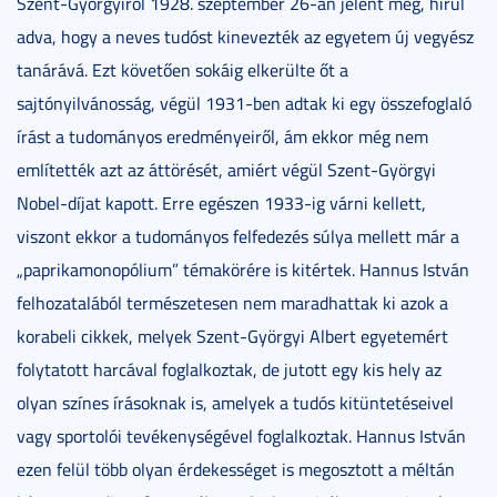
Szent-Györgyiről 1928. szeptember 26-án jelent meg, hírül
adva, hogy a neves tudóst kinevezték az egyetem új vegyész
tanárává. Ezt követően sokáig elkerülte őt a
sajtónyilvánosság, végül 1931-ben adtak ki egy összefoglaló
írást a tudományos eredményeiről, ám ekkor még nem
említették azt az áttörését, amiért végül Szent-Györgyi
Nobel-díjat kapott. Erre egészen 1933-ig várni kellett,
viszont ekkor a tudományos felfedezés súlya mellett már a
„paprikamonopólium” témakörére is kitértek. Hannus István
felhozatalából természetesen nem maradhattak ki azok a
korabeli cikkek, melyek Szent-Györgyi Albert egyetemért
folytatott harcával foglalkoztak, de jutott egy kis hely az
olyan színes írásoknak is, amelyek a tudós kitüntetéseivel
vagy sportolói tevékenységével foglalkoztak. Hannus István
ezen felül több olyan érdekességet is megosztott a méltán