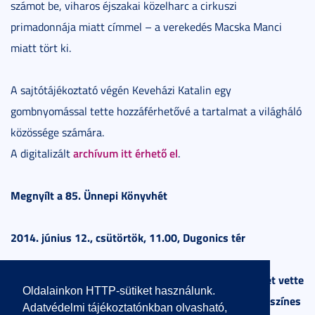
számot be, viharos éjszakai közelharc a cirkuszi
primadonnája miatt címmel – a verekedés Macska Manci
miatt tört ki.
A sajtótájékoztató végén Keveházi Katalin egy
gombnyomással tette hozzáférhetővé a tartalmat a világháló
közössége számára.
archívum itt érhető el
A digitalizált
.
Megnyílt a 85. Ünnepi Könyvhét
2014. június 12., csütörtök, 11.00, Dugonics tér
Végel László Kossuth-díjas író köszöntőjével kezdetét vette
Oldalainkon HTTP-sütiket használunk.
a 85. Ünnepi Könyvhét és a 13. Gyermekkönyvnapok színes
Adatvédelmi tájékoztatónkban olvasható,