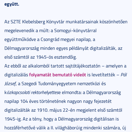
együtt.
Az SZTE Klebelsberg Könyvtár munkatársainak köszönhetően
megelevenedik a múlt: a Somogyi-könyvtárral
együttműködve a Csongrád megyei napilap, a
Délmagyarország minden egyes példányát digitalizálták, az
első számtól az 1945-ös esztendőig.
Az ebből az alkalomból tartott sajtótájékoztatón – amelyen a
folyamatát bemutató videót
digitalizálás
is levetítették –
Pál
József
, a Szegedi Tudományegyetem nemzetközi és
k
özkapcsolati rektorhelyettes
e elmondta: a Délmagyarország
napilap 104 éves történetének nagyon nagy fejezetét
digitalizálták az 1910. május 22-én megjelent első számtól
1945-ig. Az a tény, hogy a Délmagyarország digitálisan is
hozzáférhetővé válik a II. világháborúig mindenki számára, új