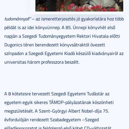
tudománnyal!”
– az ismeretterjesztés jó gyakorlatára hoz több
példát is az idei könyvünnep. A 85. Ünnepi könyvhét első
napján a Szegedi Tudományegyetem Rektori Hivatala előtti
Dugonics téren berendezett könyvsátraktól övezett
színpadon a Szegedi Egyetemi Kiadó készülő kiadványairól az
universitas három professzora beszélt.
A 8 kötetesre tervezett Szegedi Egyetemi Tudástár az
egyetem egyik sikeres TÁMOP-pályázatának köszönheti
megszületését. A Szent-Györgyi Albert Nobel-díja 75.
évfordulóján rendezett Szabadegyetem –Szeged
előadássorozatot is feldolgozó első kötet CD-változatát