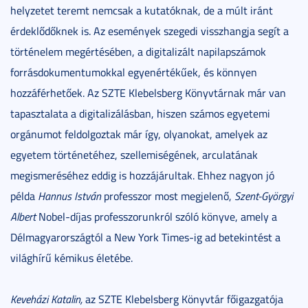
helyzetet teremt nemcsak a kutatóknak, de a múlt iránt
érdeklődőknek is. Az események szegedi visszhangja segít a
történelem megértésében, a digitalizált napilapszámok
forrásdokumentumokkal egyenértékűek, és könnyen
hozzáférhetőek. Az SZTE Klebelsberg Könyvtárnak már van
tapasztalata a digitalizálásban, hiszen számos egyetemi
orgánumot feldolgoztak már így, olyanokat, amelyek az
egyetem történetéhez, szellemiségének, arculatának
megismeréséhez eddig is hozzájárultak. Ehhez nagyon jó
példa
Hannus István
professzor most megjelenő,
Szent-Györgyi
Albert
Nobel-díjas professzorunkról szóló könyve, amely a
Délmagyarországtól a New York Times-ig ad betekintést a
világhírű kémikus életébe.
Keveházi Katalin,
az SZTE Klebelsberg Könyvtár főigazgatója