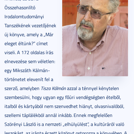
Összehasonlító
Irodalomtudományi
Tanszékének vezetőjének
új könyve, amely a „Már
eleget éltünk?” címet
viseli. A 172 oldalas írás
elnevezése sem véletlen:
egy Mikszáth Kálmán-
történetet elevenít fel a
szerző, amelyben
Tisza Kálmán
azzal a ténnyel kénytelen
szembesülni, hogy ugyan egy főúri vendégségben ételből,
italból és kártyából nem szenvedhet hiányt, olvasnivalóból,
szellemi táplálékból annál inkább. Ennek megfelelően
Szörényi László is a nemzeti „elhülyülést”, a kultúráról való
leszokást, az iránta érzett közönyt ostorozza a könyvében. A