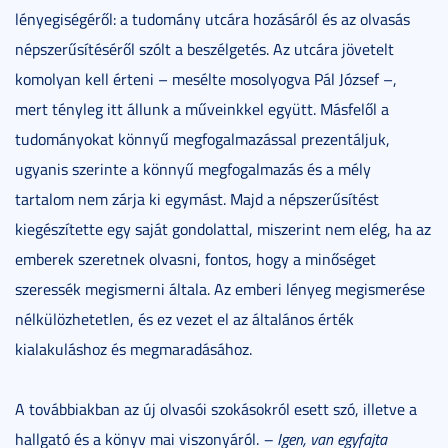
lényegiségéről: a tudomány utcára hozásáról és az olvasás
népszerűsítéséről szólt a beszélgetés. Az utcára jövetelt
komolyan kell érteni – mesélte mosolyogva Pál József –,
mert tényleg itt állunk a műveinkkel együtt. Másfelől a
tudományokat könnyű megfogalmazással prezentáljuk,
ugyanis szerinte a könnyű megfogalmazás és a mély
tartalom nem zárja ki egymást. Majd a népszerűsítést
kiegészítette egy saját gondolattal, miszerint nem elég, ha az
emberek szeretnek olvasni, fontos, hogy a minőséget
szeressék megismerni általa. Az emberi lényeg megismerése
nélkülözhetetlen, és ez vezet el az általános érték
kialakuláshoz és megmaradásához.
A továbbiakban az új olvasói szokásokról esett szó, illetve a
hallgató és a könyv mai viszonyáról.
– Igen, van egyfajta