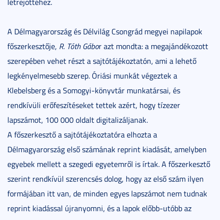
létrejöttéhez.
A Délmagyarország és Délvilág Csongrád megyei napilapok
főszerkesztője,
R. Tóth Gábo
r azt mondta: a megajándékozott
szerepében vehet részt a sajtótájékoztatón, ami a lehető
legkényelmesebb szerep. Óriási munkát végeztek a
Klebelsberg és a Somogyi-könyvtár munkatársai, és
rendkívüli erőfeszítéseket tettek azért, hogy tízezer
lapszámot, 100 000 oldalt digitalizáljanak.
A főszerkesztő a sajtótájékoztatóra elhozta a
Délmagyarország első számának reprint kiadását, amelyben
egyebek mellett a szegedi egyetemről is írtak. A főszerkesztő
szerint rendkívül szerencsés dolog, hogy az első szám ilyen
formájában itt van, de minden egyes lapszámot nem tudnak
reprint kiadással újranyomni, és a lapok előbb-utóbb az