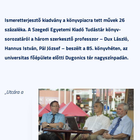
Ismeretterjesztő kiadvány a könyvpiacra tett művek 26
százaléka. A Szegedi Egyetemi Kiadó Tudástár könyv-
sorozatáról a három szerkesztő professzor – Dux László,
Hannus István, Pál József – beszélt a 85. könyvhéten, az
universitas főépülete előtti Dugonics tér nagyszínpadán.
„Utcára a