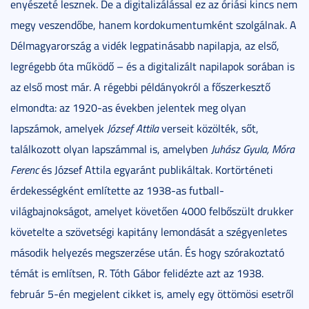
enyészeté lesznek. De a digitalizálással ez az óriási kincs nem
megy veszendőbe, hanem kordokumentumként szolgálnak. A
Délmagyarország a vidék legpatinásabb napilapja, az első,
legrégebb óta működő – és a digitalizált napilapok sorában is
az első most már. A régebbi példányokról a főszerkesztő
elmondta: az 1920-as években jelentek meg olyan
lapszámok, amelyek
József Attila
verseit közölték, sőt,
találkozott olyan lapszámmal is, amelyben
Juhász Gyula, Móra
Ferenc
és József Attila egyaránt publikáltak. Kortörténeti
érdekességként említette az 1938-as futball-
világbajnokságot, amelyet követően 4000 felbőszült drukker
követelte a szövetségi kapitány lemondását a szégyenletes
második helyezés megszerzése után. És hogy szórakoztató
témát is említsen, R. Tóth Gábor felidézte azt az 1938.
február 5-én megjelent cikket is, amely egy öttömösi esetről