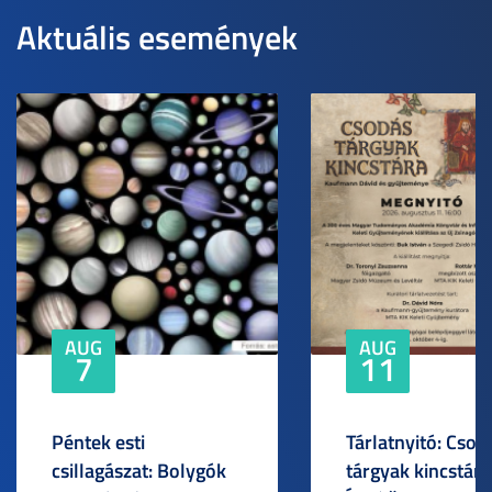
Aktuális események
AUG
AUG
7
11
Péntek esti
Tárlatnyitó: Csod
csillagászat: Bolygók
tárgyak kincstára