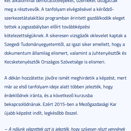
két alkalommal bemutatótelepeket, üzemeket látogattak
meg a résztvevők. A tanfolyam elvégzésével a kérődző-
szerkezetátalakítási programban érintett gazdálkodók eleget
tettek a jogszabályban előírt továbbképzési
kötelezettségüknek. A sikeresen vizsgázók oklevelet kaptak a
Szegedi Tudományegyetemtől, az igazi siker emellett, hogy a
dokumentum államilag elismert, valamint a Juhtenyésztők és
Kecsketenyésztők Országos Szövetsége is elismeri.
A dékán hozzátette: jövőre ismét meghirdetik a képzést, mert
már az első tanfolyam ideje alatt többen jelezték, hogy
érdeklődnek iránta, és a következő kurzusba
bekapcsolódnának. Ezért 2015-ben a Mezőgazdasági Kar
újabb képzést indít, legkésőbb ősszel.
– A nálunk végzettek azt is jelezték, hogy szívesen részt vennének