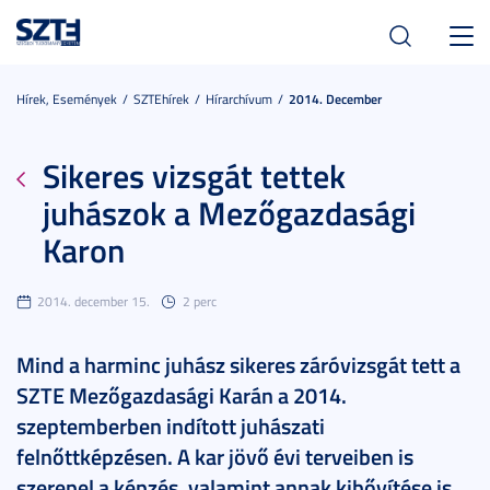
Toggl
navig
Hírek, Események
SZTEhírek
Hírarchívum
2014. December
Sikeres vizsgát tettek
juhászok a Mezőgazdasági
Karon
2014. december 15.
2 perc
Mind a harminc juhász sikeres záróvizsgát tett a
SZTE Mezőgazdasági Karán a 2014.
szeptemberben indított juhászati
felnőttképzésen. A kar jövő évi terveiben is
szerepel a képzés, valamint annak kibővítése is.