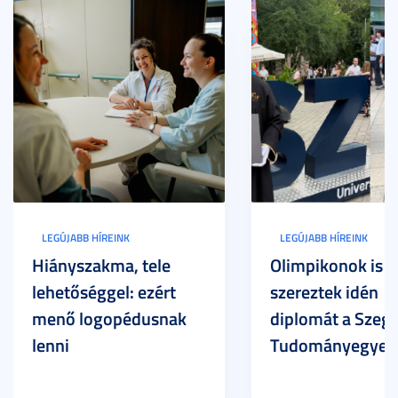
LEGÚJABB HÍREINK
LEGÚJABB HÍREINK
Hiányszakma, tele
Olimpikonok is
lehetőséggel: ezért
szereztek idén
menő logopédusnak
diplomát a Szege
lenni
Tudományegyet