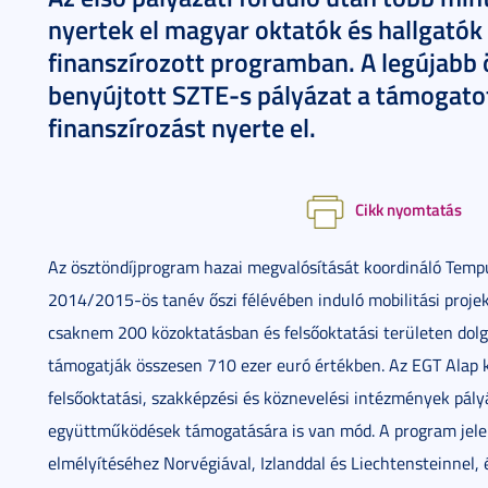
nyertek el magyar oktatók és hallgatók
finanszírozott programban. A legújabb 
benyújtott SZTE-s pályázat a támogato
finanszírozást nyerte el.
Cikk nyomtatás
Az ösztöndíjprogram hazai megvalósítását koordináló Tempu
2014/2015-ös tanév őszi félévében induló mobilitási proje
csaknem 200 közoktatásban és felsőoktatási területen dolg
támogatják összesen 710 ezer euró értékben. Az EGT Alap
felsőoktatási, szakképzési és köznevelési intézmények pály
együttműködések támogatására is van mód. A program jelen
elmélyítéséhez Norvégiával, Izlanddal és Liechtensteinnel,