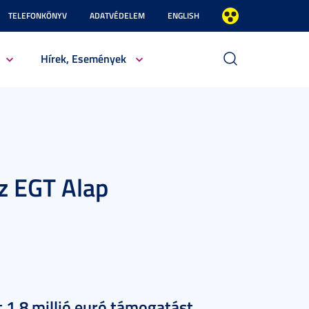
TELEFONKÖNYV
ADATVÉDELEM
ENGLISH
Hírek, Események
az EGT Alap
t 1,8 millió euró támogatást