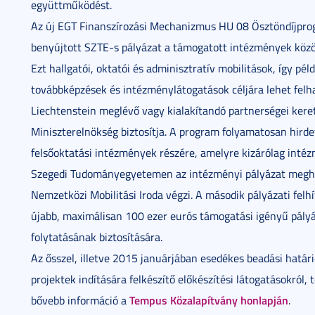
együttműködést.
Az új EGT Finanszírozási Mechanizmus HU 08 Ösztöndíjprogr
benyújtott SZTE-s pályázat a támogatott intézmények közöt
Ezt hallgatói, oktatói és adminisztratív mobilitások, így pé
továbbképzések és intézménylátogatások céljára lehet felha
Liechtenstein meglévő vagy kialakítandó partnerségei kere
Miniszterelnökség biztosítja. A program folyamatosan hirdet
felsőoktatási intézmények részére, amelyre kizárólag intéz
Szegedi Tudományegyetemen az intézményi pályázat meghird
Nemzetközi Mobilitási Iroda végzi. A második pályázati fel
újabb, maximálisan 100 ezer eurós támogatási igényű pál
folytatásának biztosítására.
Az ősszel, illetve 2015 januárjában esedékes beadási határid
projektek indítására felkészítő előkészítési látogatásokról,
Tempus Közalapítvány honlapján
bővebb információ a
.