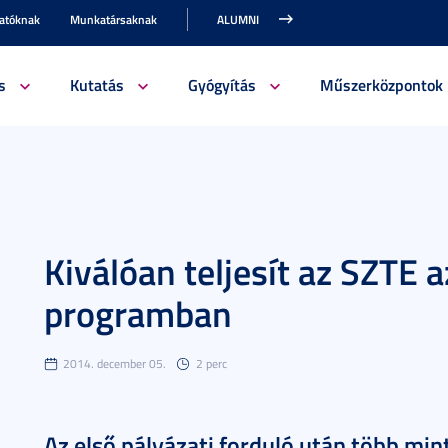
gatóknak
Munkatársaknak
ALUMNI
s
Kutatás
Gyógyítás
Műszerközpontok
Kiválóan teljesít az SZTE 
programban
2014. december 05.
2 perc
Az első pályázati forduló után több min