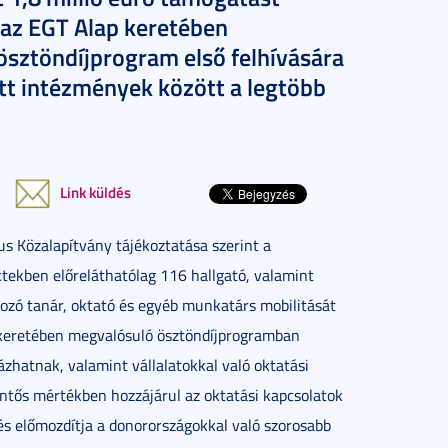
 az EGT Alap keretében
ösztöndíjprogram első felhívására
tt intézmények között a legtöbb
Link küldés
s Közalapítvány tájékoztatása szerint a
ktekben előreláthatólag 116 hallgató, valamint
ozó tanár, oktató és egyéb munkatárs mobilitását
 keretében megvalósuló ösztöndíjprogramban
ázhatnak, valamint vállalatokkal való oktatási
tős mértékben hozzájárul az oktatási kapcsolatok
 és előmozdítja a donorországokkal való szorosabb