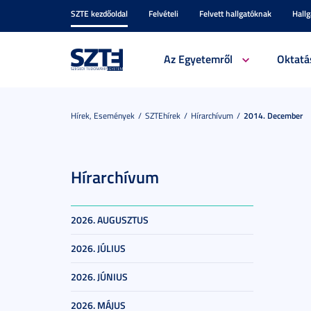
SZTE kezdőoldal
Felvételi
Felvett hallgatóknak
Hall
Az Egyetemről
Oktatá
Hírek, Események
SZTEhírek
Hírarchívum
2014. December
Hírarchívum
2026. AUGUSZTUS
2026. JÚLIUS
2026. JÚNIUS
2026. MÁJUS