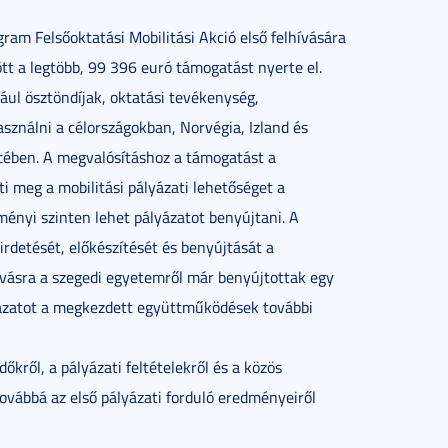
am Felsőoktatási Mobilitási Akció első felhívására
t a legtöbb, 99 396 euró támogatást nyerte el.
ldául ösztöndíjak, oktatási tevékenység,
sználni a célországokban, Norvégia, Izland és
tében. A megvalósításhoz a támogatást a
i meg a mobilitási pályázati lehetőséget a
ményi szinten lehet pályázatot benyújtani. A
etését, előkészítését és benyújtását a
hívásra a szegedi egyetemről már benyújtottak egy
yázatot a megkezdett együttműködések további
őkről, a pályázati feltételekről és a közös
 továbbá az első pályázati forduló eredményeiről