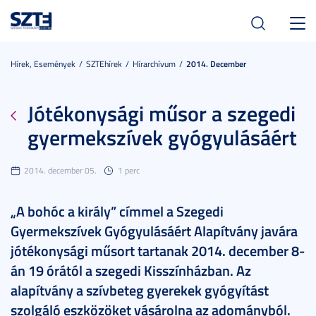
Toggl
navig
Hírek, Események
SZTEhírek
Hírarchívum
2014. December
Jótékonysági műsor a szegedi
gyermekszívek gyógyulásáért
2014. december 05.
1 perc
„A bohóc a király” címmel a Szegedi
Gyermekszívek Gyógyulásáért Alapítvány javára
jótékonysági műsort tartanak 2014. december 8-
án 19 órától a szegedi Kisszínházban. Az
alapítvány a szívbeteg gyerekek gyógyítást
szolgáló eszközöket vásárolna az adományból.