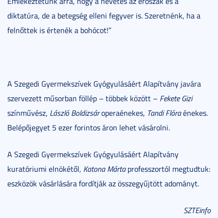
Emlékeztetünk arra, hogy a nevetés az erőszak és a
diktatúra, de a betegség elleni fegyver is. Szeretnénk, ha a
felnőttek is értenék a bohócot!”
A Szegedi Gyermekszívek Gyógyulásáért Alapítvány javára
szervezett műsorban föllép – többek között –
Fekete Gizi
színművész,
László Boldizsár
operaénekes,
Tandi Flóra
énekes.
Belépőjegyet 5 ezer forintos áron lehet vásárolni.
A Szegedi Gyermekszívek Gyógyulásáért Alapítvány
kuratóriumi elnökétől,
Katona Márta
professzortól megtudtuk:
eszközök vásárlására fordítják az összegyűjtött adományt.
SZTEinfo