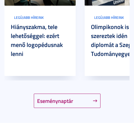
LEGÚJABB HÍREINK
LEGÚJABB HÍREINK
Hiányszakma, tele
Olimpikonok is
lehetőséggel: ezért
szereztek idén
menő logopédusnak
diplomát a Szege
lenni
Tudományegyet
Eseménynaptár