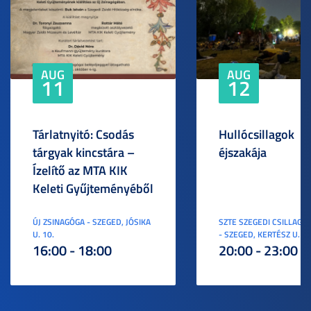
AUG
AUG
11
12
Tárlatnyitó: Csodás
Hullócsillagok
tárgyak kincstára –
éjszakája
Ízelítő az MTA KIK
Keleti Gyűjteményéből
ÚJ ZSINAGÓGA - SZEGED, JÓSIKA
SZTE SZEGEDI CSILLAGV
U. 10.
- SZEGED, KERTÉSZ U. 3.
16:00 - 18:00
20:00 - 23:00