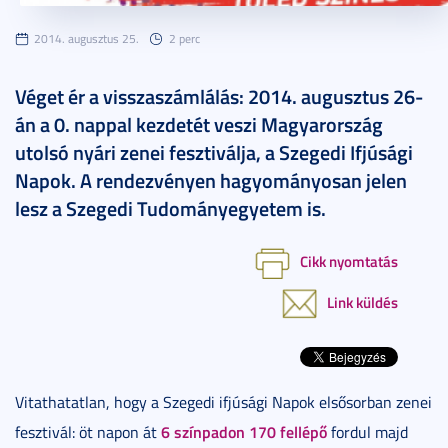
2014. augusztus 25.
2 perc
Véget ér a visszaszámlálás: 2014. augusztus 26-
án a 0. nappal kezdetét veszi Magyarország
utolsó nyári zenei fesztiválja, a Szegedi Ifjúsági
Napok. A rendezvényen hagyományosan jelen
lesz a Szegedi Tudományegyetem is.
Cikk nyomtatás
Link küldés
Vitathatatlan, hogy a Szegedi ifjúsági Napok elsősorban zenei
6 színpadon 170 fellépő
fesztivál: öt napon át
fordul majd