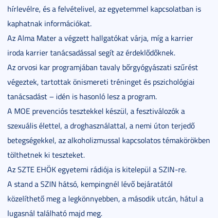
hírlevélre, és a felvételivel, az egyetemmel kapcsolatban is
kaphatnak információkat.
Az Alma Mater a végzett hallgatókat várja, míg a karrier
iroda karrier tanácsadással segít az érdeklődőknek.
Az orvosi kar programjában tavaly bőrgyógyászati szűrést
végeztek, tartottak önismereti tréninget és pszichológiai
tanácsadást – idén is hasonló lesz a program.
A MOE prevenciós tesztekkel készül, a fesztiválozók a
szexuális élettel, a droghasználattal, a nemi úton terjedő
betegségekkel, az alkoholizmussal kapcsolatos témakörökben
tölthetnek ki teszteket.
Az SZTE EHÖK egyetemi rádiója is kitelepül a SZIN-re.
A stand a SZIN hátsó, kempingnél lévő bejáratától
közelíthető meg a legkönnyebben, a második utcán, hátul a
lugasnál található majd meg.