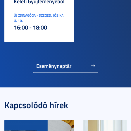
Keleti Gyűjteményéből
ÚJ ZSINAGÓGA - SZEGED, JÓSIKA
U. 10.
16:00 - 18:00
Eseménynaptár
Kapcsolódó hírek