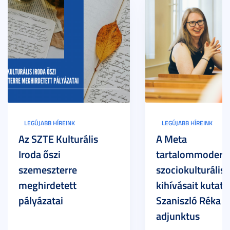
LEGÚJABB HÍREINK
LEGÚJABB HÍREINK
Az SZTE Kulturális
A Meta
Iroda őszi
tartalommoderác
szemeszterre
szociokulturális
meghirdetett
kihívásait kutatja
pályázatai
Szaniszló Réka Br
adjunktus