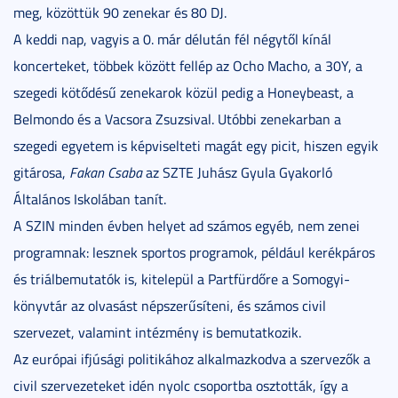
meg, közöttük 90 zenekar és 80 DJ.
A keddi nap, vagyis a 0. már délután fél négytől kínál
koncerteket, többek között fellép az Ocho Macho, a 30Y, a
szegedi kötődésű zenekarok közül pedig a Honeybeast, a
Belmondo és a Vacsora Zsuzsival. Utóbbi zenekarban a
szegedi egyetem is képviselteti magát egy picit, hiszen egyik
gitárosa,
Fakan Csaba
az SZTE Juhász Gyula Gyakorló
Általános Iskolában tanít.
A SZIN minden évben helyet ad számos egyéb, nem zenei
programnak: lesznek sportos programok, például kerékpáros
és triálbemutatók is, kitelepül a Partfürdőre a Somogyi-
könyvtár az olvasást népszerűsíteni, és számos civil
szervezet, valamint intézmény is bemutatkozik.
Az európai ifjúsági politikához alkalmazkodva a szervezők a
civil szervezeteket idén nyolc csoportba osztották, így a