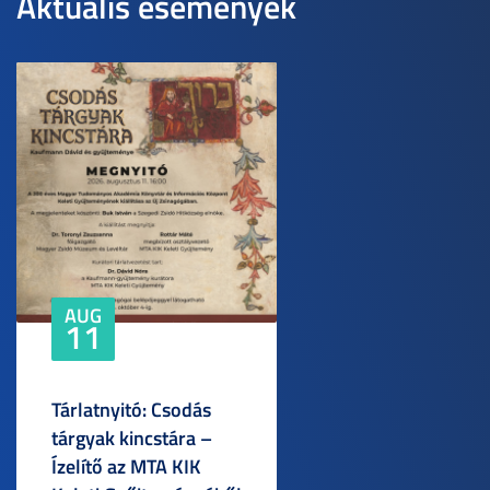
Aktuális események
AUG
11
Tárlatnyitó: Csodás
tárgyak kincstára –
Ízelítő az MTA KIK