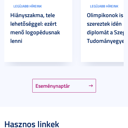
LEGÚJABB HÍREINK
LEGÚJABB HÍREINK
Hiányszakma, tele
Olimpikonok is
lehetőséggel: ezért
szereztek idén
menő logopédusnak
diplomát a Szege
lenni
Tudományegyet
Eseménynaptár
Hasznos linkek