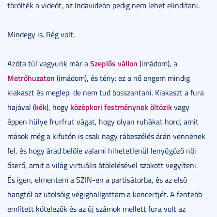
törölték a videót, az Indavideón pedig nem lehet elindítani.
Mindegy is. Rég volt.
Szeplős vállon
Azóta túl vagyunk már a
(imádom), a
Metróhuzaton
(imádom), és tény: ez a nő engem mindig
kiakaszt és meglep, de nem tud bosszantani. Kiakaszt a fura
kék
középkori festménynek öltözik
hajával (
), hogy
vagy
éppen hülye frurfrut vágat, hogy olyan ruhákat hord, amit
mások még a kifutón is csak nagy rábeszélés árán vennének
fel, és hogy árad belőle valami hihetetlenül lenyűgöző női
őserő, amit a világ virtuális átölelésével szokott vegyíteni.
És igen, elmentem a SZIN-en a partisátorba, és az első
hangtól az utolsóig végighallgattam a koncertjét. A fentebb
említett kötelezők és az új számok mellett fura volt az