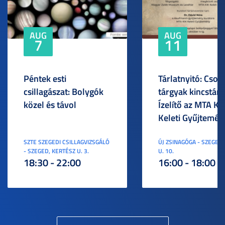
AUG
AUG
7
11
Péntek esti
Tárlatnyitó: Csod
csillagászat: Bolygók
tárgyak kincstára
közel és távol
Ízelítő az MTA KI
Keleti Gyűjtemén
SZTE SZEGEDI CSILLAGVIZSGÁLÓ
ÚJ ZSINAGÓGA - SZEGED,
- SZEGED, KERTÉSZ U. 3.
U. 10.
18:30 - 22:00
16:00 - 18:00