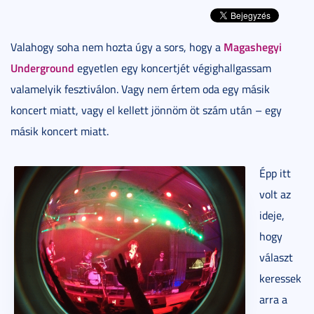
Magashegyi
Valahogy soha nem hozta úgy a sors, hogy a
Underground
egyetlen egy koncertjét végighallgassam
valamelyik fesztiválon. Vagy nem értem oda egy másik
koncert miatt, vagy el kellett jönnöm öt szám után – egy
másik koncert miatt.
Épp itt
volt az
ideje,
hogy
választ
keressek
arra a