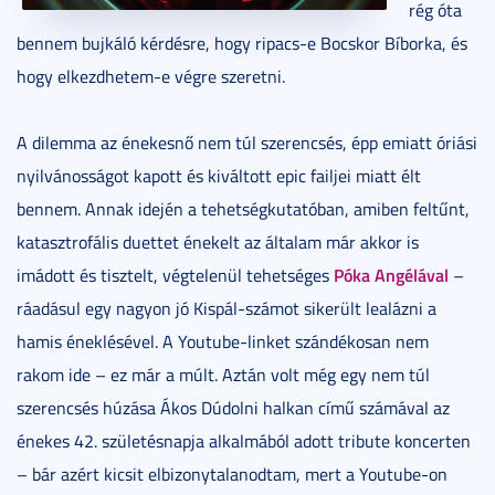
rég óta
bennem bujkáló kérdésre, hogy ripacs-e Bocskor Bíborka, és
hogy elkezdhetem-e végre szeretni.
A dilemma az énekesnő nem túl szerencsés, épp emiatt óriási
nyilvánosságot kapott és kiváltott epic failjei miatt élt
bennem. Annak idején a tehetségkutatóban, amiben feltűnt,
katasztrofális duettet énekelt az általam már akkor is
Póka Angélával
imádott és tisztelt, végtelenül tehetséges
–
ráadásul egy nagyon jó Kispál-számot sikerült lealázni a
hamis éneklésével. A Youtube-linket szándékosan nem
rakom ide – ez már a múlt. Aztán volt még egy nem túl
szerencsés húzása Ákos Dúdolni halkan című számával az
énekes 42. születésnapja alkalmából adott tribute koncerten
– bár azért kicsit elbizonytalanodtam, mert a Youtube-on