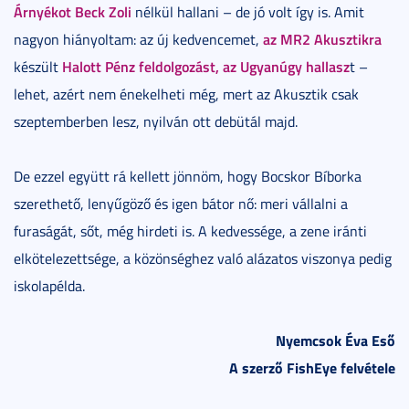
Árnyékot Beck Zoli
nélkül hallani – de jó volt így is. Amit
az MR2 Akusztikra
nagyon hiányoltam: az új kedvencemet,
Halott Pénz
feldolgozást, az Ugyanúgy hallasz
készült
t –
lehet, azért nem énekelheti még, mert az Akusztik csak
szeptemberben lesz, nyilván ott debütál majd.
De ezzel együtt rá kellett jönnöm, hogy Bocskor Bíborka
szerethető, lenyűgöző és igen bátor nő: meri vállalni a
furaságát, sőt, még hirdeti is. A kedvessége, a zene iránti
elkötelezettsége, a közönséghez való alázatos viszonya pedig
iskolapélda.
Nyemcsok Éva Eső
A szerző FishEye felvétele