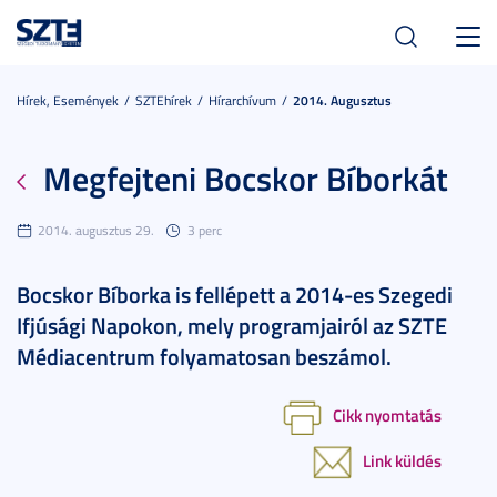
Toggl
navig
Hírek, Események
SZTEhírek
Hírarchívum
2014. Augusztus
Megfejteni Bocskor Bíborkát
2014. augusztus 29.
3 perc
Bocskor Bíborka is fellépett a 2014-es Szegedi
Ifjúsági Napokon, mely programjairól az SZTE
Médiacentrum folyamatosan beszámol.
Cikk nyomtatás
Link küldés