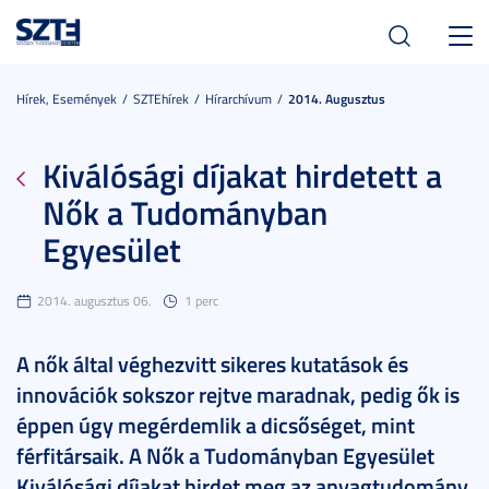
Toggl
navig
Hírek, Események
SZTEhírek
Hírarchívum
2014. Augusztus
Kiválósági díjakat hirdetett a
Nők a Tudományban
Egyesület
2014. augusztus 06.
1 perc
A nők által véghezvitt sikeres kutatások és
innovációk sokszor rejtve maradnak, pedig ők is
éppen úgy megérdemlik a dicsőséget, mint
férfitársaik. A Nők a Tudományban Egyesület
Kiválósági díjakat hirdet meg az anyagtudomány,