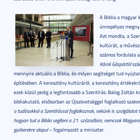
A Biblia a magyar k
ünnepélyes megny
Azt mondta, a Sze
kultúrát, a művész
számos fordulata a 
Károli Gáspártól
szár
mennyire aktuális a Biblia, és milyen segítséget tud nyújt
építésében. A keresztény kultúráról, a keresztény értékekrő
ezek közül pedig a legfontosabb a Szentírás. Balog Zoltán 
bibliakutató, elsősorban az Újszövetséggel foglalkozó sza
a tudósokkal a Szentírással foglalkoznak, nekünk is szolgálatot 
hogyan tud a Biblia segíteni a 21. században, nemcsak Magyaro
gyökerekre alapul
– fogalmazott a miniszter.