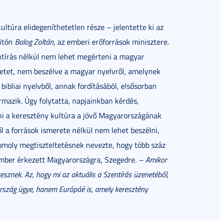
ultúra elidegeníthetetlen része – jelentette ki az
itón
Balog Zoltán
, az emberi erőforrások minisztere.
ntírás nélkül nem lehet megérteni a magyar
etet, nem beszélve a magyar nyelvről, amelynek
bibliai nyelvből, annak fordításából, elsősorban
mazik. Úgy folytatta, napjainkban kérdés,
ani a keresztény kultúra a jövő Magyarországának
l a források ismerete nélkül nem lehet beszélni,
komoly megtiszteltetésnek nevezte, hogy több száz
kember érkezett Magyarországra, Szegedre.
– Amikor
tesznek. Az, hogy mi az aktuális a Szentírás üzenetéből,
rszág ügye, hanem Európáé is, amely keresztény