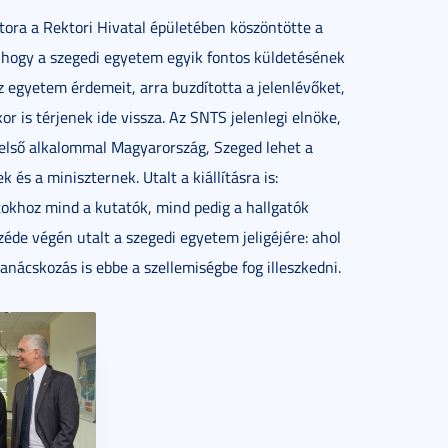
ra a Rektori Hivatal épületében köszöntötte a
, hogy a szegedi egyetem egyik fontos küldetésének
z egyetem érdemeit, arra buzdította a jelenlévőket,
r is térjenek ide vissza. Az SNTS jelenlegi elnöke,
első alkalommal Magyarország, Szeged lehet a
és a miniszternek. Utalt a kiállításra is:
atokhoz mind a kutatók, mind pedig a hallgatók
zéde végén utalt a szegedi egyetem jeligéjére: ahol
anácskozás is ebbe a szellemiségbe fog illeszkedni.