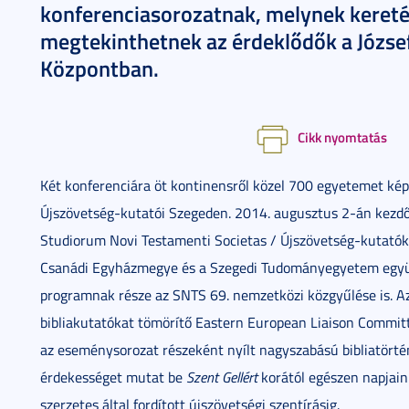
konferenciasorozatnak, melynek keretébe
megtekinthetnek az érdeklődők a József
Központban.
Cikk nyomtatás
Két konferenciára öt kontinensről közel 700 egyetemet kép
Újszövetség-kutatói Szegeden. 2014. augusztus 2-án kezdőd
Studiorum Novi Testamenti Societas / Újszövetség-kutatók
Csanádi Egyházmegye és a Szegedi Tudományegyetem együt
programnak része az SNTS 69. nemzetközi közgyűlése is. Az
bibliakutatókat tömörítő Eastern European Liaison Committe
az eseménysorozat részeként nyílt nagyszabású bibliatörténe
érdekességet mutat be
Szent Gellért
korától egészen napjaink
szerzetes által fordított újszövetségi szentírásig.