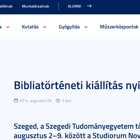
gatóknak
Munkatársaknak
ALUMNI
s
Kutatás
Gyógyítás
Műszerközpontok
Bibliatörténeti kiállítás n
2014. augusztus 06.
3 perc
Szeged, a Szegedi Tudományegyetem tö
augusztus 2–9. között a Studiorum Nov