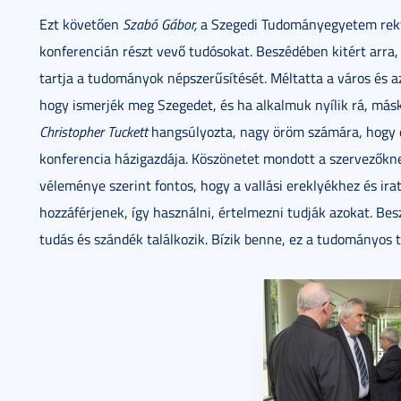
Ezt követően
Szabó Gábor,
a Szegedi Tudományegyetem rekto
konferencián részt vevő tudósokat. Beszédében kitért arra
tartja a tudományok népszerűsítését. Méltatta a város és a
hogy ismerjék meg Szegedet, és ha alkalmuk nyílik rá, másko
Christopher Tuckett
hangsúlyozta, nagy öröm számára, hogy 
konferencia házigazdája. Köszönetet mondott a szervezőknek 
véleménye szerint fontos, hogy a vallási ereklyékhez és ir
hozzáférjenek, így használni, értelmezni tudják azokat. Bes
tudás és szándék találkozik. Bízik benne, ez a tudományos t