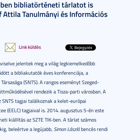
n bibliatörténeti tárlatot is
 Attila Tanulmányi és Információs
Link küldés
viselve jelentek meg a világ legkiemelkedőbb
ött a bibliakutatók éves konferenciája, a
 Társasága (SNTS). A rangos eseményt Szeged-
tműködésével rendezik a Tisza-parti városban. A
 SNTS tagjai találkoznak a kelet-európai
e (EELC) tagjaival is. 2014. augusztus 5-én este
ti kiállítás az SZTE TIK-ben. A tárlat számos
ig, beleértve a legújabb,
Simon László
bencés rendi