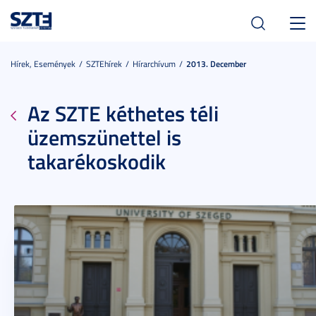
Toggl
navig
Hírek, Események
SZTEhírek
Hírarchívum
2013. December
Az SZTE kéthetes téli
üzemszünettel is
takarékoskodik