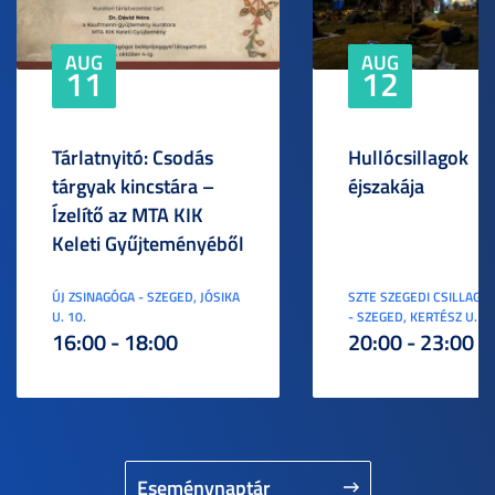
AUG
AUG
11
12
Tárlatnyitó: Csodás
Hullócsillagok
tárgyak kincstára –
éjszakája
Ízelítő az MTA KIK
Keleti Gyűjteményéből
ÚJ ZSINAGÓGA - SZEGED, JÓSIKA
SZTE SZEGEDI CSILLAGV
U. 10.
- SZEGED, KERTÉSZ U. 3.
16:00 - 18:00
20:00 - 23:00
Eseménynaptár