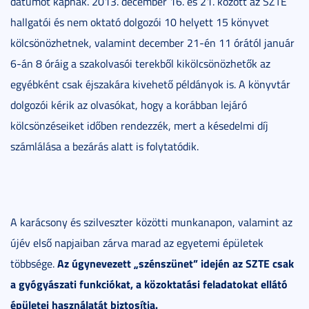
dátumot kapnak. 2013. december 16. és 21. között az SZTE
hallgatói és nem oktató dolgozói 10 helyett 15 könyvet
kölcsönözhetnek, valamint december 21-én 11 órától január
6-án 8 óráig a szakolvasói terekből kikölcsönözhetők az
egyébként csak éjszakára kivehető példányok is. A könyvtár
dolgozói kérik az olvasókat, hogy a korábban lejáró
kölcsönzéseiket időben rendezzék, mert a késedelmi díj
számlálása a bezárás alatt is folytatódik.
A karácsony és szilveszter közötti munkanapon, valamint az
újév első napjaiban zárva marad az egyetemi épületek
Az úgynevezett „szénszünet” idején az SZTE csak
többsége.
a gyógyászati funkciókat, a közoktatási feladatokat ellátó
épületei használatát biztosítja.