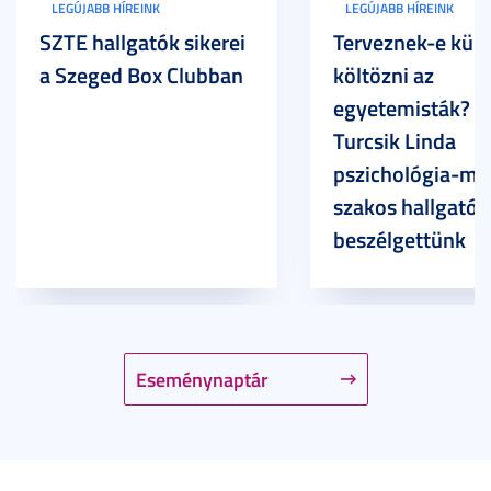
LEGÚJABB HÍREINK
LEGÚJABB HÍREINK
SZTE hallgatók sikerei
Terveznek-e külf
a Szeged Box Clubban
költözni az
egyetemisták? –
Turcsik Linda
pszichológia-ma
szakos hallgatóv
beszélgettünk
Eseménynaptár