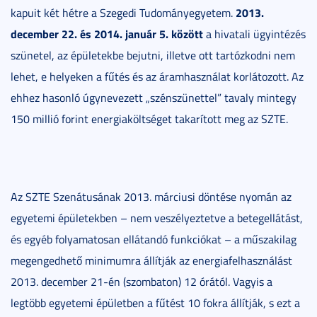
2013.
kapuit két hétre a Szegedi Tudományegyetem.
december 22. és 2014. január 5. között
a hivatali ügyintézés
szünetel, az épületekbe bejutni, illetve ott tartózkodni nem
lehet, e helyeken a fűtés és az áramhasználat korlátozott. Az
ehhez hasonló úgynevezett „szénszünettel” tavaly mintegy
150 millió forint energiaköltséget takarított meg az SZTE.
Az SZTE Szenátusának 2013. márciusi döntése nyomán az
egyetemi épületekben – nem veszélyeztetve a betegellátást,
és egyéb folyamatosan ellátandó funkciókat – a műszakilag
megengedhető minimumra állítják az energiafelhasználást
2013. december 21-én (szombaton) 12 órától. Vagyis a
legtöbb egyetemi épületben a fűtést 10 fokra állítják, s ezt a