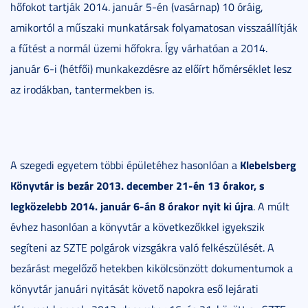
hőfokot tartják 2014. január 5-én (vasárnap) 10 óráig,
amikortól a műszaki munkatársak folyamatosan visszaállítják
a fűtést a normál üzemi hőfokra. Így várhatóan a 2014.
január 6-i (hétfői) munkakezdésre az előírt hőmérséklet lesz
az irodákban, tantermekben is.
Klebelsberg
A szegedi egyetem többi épületéhez hasonlóan a
Könyvtár
is bezár 2013. december 21-én 13 órakor, s
legközelebb 2014. január 6-án 8 órakor nyit ki újra
. A múlt
évhez hasonlóan a könyvtár a következőkkel igyekszik
segíteni az SZTE polgárok vizsgákra való felkészülését. A
bezárást megelőző hetekben kikölcsönzött dokumentumok a
könyvtár januári nyitását követő napokra eső lejárati