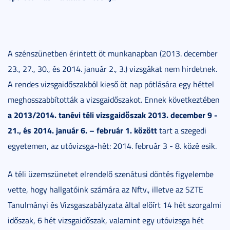
A szénszünetben érintett öt munkanapban (2013. december
23., 27., 30., és 2014. január 2., 3.) vizsgákat nem hirdetnek.
A rendes vizsgaidőszakból kieső öt nap pótlására egy héttel
meghosszabbították a vizsgaidőszakot. Ennek következtében
a 2013/2014. tanévi téli
vizsgaidőszak 2013. december 9 -
21., és 2014. január 6. – február 1. között
tart a szegedi
egyetemen, az utóvizsga-hét: 2014. február 3 - 8. közé esik.
A téli üzemszünetet elrendelő szenátusi döntés figyelembe
vette, hogy hallgatóink számára az Nftv., illetve az SZTE
Tanulmányi és Vizsgaszabályzata által előírt 14 hét szorgalmi
időszak, 6 hét vizsgaidőszak, valamint egy utóvizsga hét