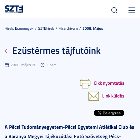
Toggl
navig
Hírek, Események
SZTEhírek
Hírarchívum
2008. Május
Ezüstérmes tájfutóink
2008. május 20.
1 perc
Cikk nyomtatás
Link küldés
A Pécsi Tudományegyetem-Pécsi Egyetemi Atlétikai Club és
a Baranya Megyei Tájékozódási Futó Szövetség Pécs-