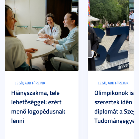
LEGÚJABB HÍREINK
LEGÚJABB HÍREINK
Hiányszakma, tele
Olimpikonok is
lehetőséggel: ezért
szereztek idén
menő logopédusnak
diplomát a Szege
lenni
Tudományegyet