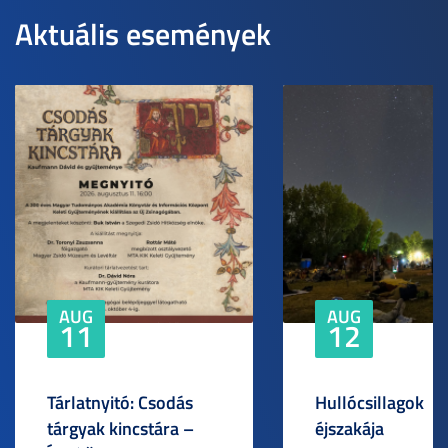
Aktuális események
AUG
AUG
11
12
Tárlatnyitó: Csodás
Hullócsillagok
tárgyak kincstára –
éjszakája