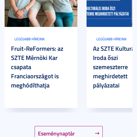
LEGÚJABB HÍREINK
LEGÚJABB HÍREINK
Fruit-ReFormers: az
Az SZTE Kulturál
SZTE Mérnöki Kar
Iroda őszi
csapata
szemeszterre
Franciaországot is
meghirdetett
meghódíthatja
pályázatai
Eseménynaptár