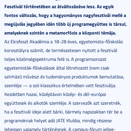
Fesztivál történetében az átváltozáséve lesz. Az egyik
fontos változás, hogy a hagyományos nagyfesztivál mellé a
megújulás jegyében idén több új programegyüttes is társul,
amelyeknek szintén a metamorfózis a központi témája.
Az Ekisfeszt Akadémia a 18-28 éves, egyetemista-főiskolás
korosztályra számít, de természetesen nyitott a fesztivál
teljes közönségspektruma felé is. A programsorozat
egyetemisták-főiskolások által létrehozott (nem csak
színházi) művészi és tudományos produktumok bemutatása,
szemléje — a szó klasszikus értelmében vett fesztiválja.
Kezdetben hazai, középtávon közép- és dél-európai
együttesek és alkotók szemléje. A szervezők azt szeretnék,
ha a fesztivál ideje alatt bárki, bármely napszakban tér be a
programoknak helyet adó JATE Klubba, mindig részese
lehessen valamely történésnek. A campus-fórum jelleg-