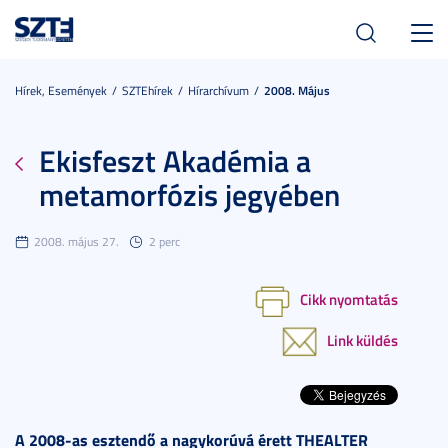
Toggl
navig
Hírek, Események
SZTEhírek
Hírarchívum
2008. Május
Ekisfeszt Akadémia a
metamorfózis jegyében
2008. május 27.
2 perc
Cikk nyomtatás
Link küldés
A 2008-as esztendő a nagykorúvá érett THEALTER