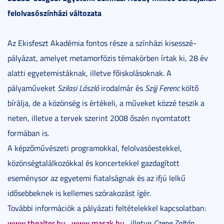
felolvasószínházi változata
Az Ekisfeszt Akadémia fontos része a színházi kisesszé-
pályázat, amelyet metamorfózis témakörben írtak ki, 28 év
alatti egyetemistáknak, illetve főiskolásoknak. A
pályaműveket
Szilasi László
irodalmár és
Szijj Ferenc
költő
bírálja, de a közönség is értékeli, a műveket közzé teszik a
neten, illetve a tervek szerint 2008 őszén nyomtatott
formában is.
A képzőművészeti programokkal, felolvasóestekkel,
közönségtalálkozókkal és koncertekkel gazdagított
eseménysor az egyetemi fiatalságnak és az ifjú lelkű
idősebbeknek is kellemes szórakozást ígér.
További információk a pályázati feltételekkel kapcsolatban:
www.thealter.hu
www.maszk.hu
,
, illetve
Czene Zoltán