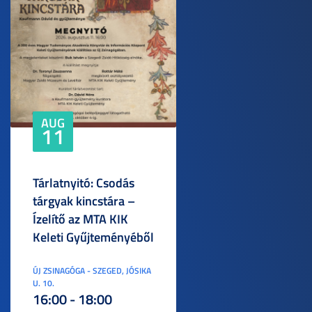
AUG
11
Tárlatnyitó: Csodás
tárgyak kincstára –
Ízelítő az MTA KIK
Keleti Gyűjteményéből
ÚJ ZSINAGÓGA - SZEGED, JÓSIKA
U. 10.
16:00 - 18:00