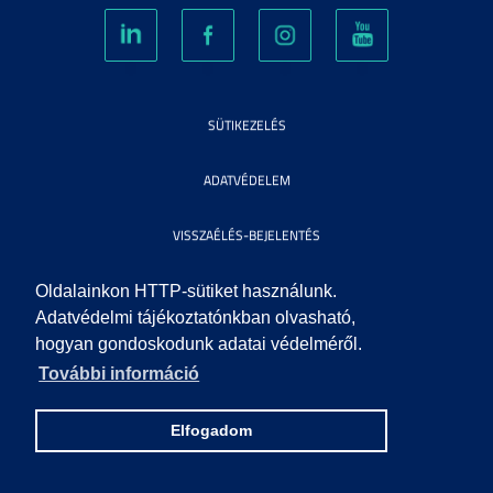
SÜTIKEZELÉS
ADATVÉDELEM
VISSZAÉLÉS-BEJELENTÉS
KÖZÉRDEKŰ ADATOK
Oldalainkon HTTP-sütiket használunk.
Adatvédelmi tájékoztatónkban olvasható,
hogyan gondoskodunk adatai védelméről.
IMPRESSZUM
További információ
SEGÍTSÉG
Elfogadom
© 2010 SZEGEDI TUDOMÁNYEGYETEM. MINDEN JOG FENNTARTVA.