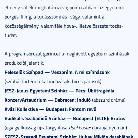
élmény váljék meghatározóvá; pontosabban: az egyetemi
pörgés-fíling, a tudásszomj és -vágy, valamint a
közösségélmény, valamiféle hova-, illetve összetartozás-
tudat.
A programsorozat gerincét a meghívott egyetemi színházak
produkciói jelentik:
Feleselők Színpad — Veszprém: A mi színházunk
(színháztörténeti kalandozások, híres párosok)
JESZ-Janus Egyetemi Színház — Pécs: Übütragédia
KonzervArtaudrium — Debrecen: Induló
(abszurd dráma)
Kvázi Kollektíva — Budapest: Fantom revü
Radikális Szabadidő Színház — Budapest (ELTE): Brutus
(egy gyilkosság újratárgyalása
Paul Foster
darabja nyomán)
SZESZ-Szegedi Egyetemi Színház:
Hubay Miklós darabjának