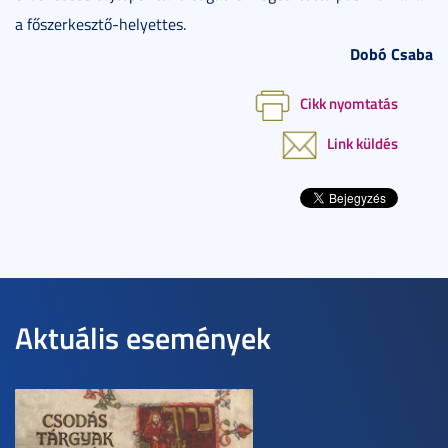
a főszerkesztő-helyettes.
Dobó Csaba
Cikk nyomtatás
Link küldés
Aktuális események