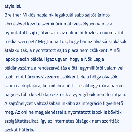
atyja is).
Breitner Miklós napjaink legaktuálisabb sajtót érintő
kérdésével kezdte szemináriumát: veszélyben van-e a
nyomtatott sajtó, átveszi-e az online hírközlés a nyomtatott
média szerepét? Megtudhattuk, hogy bár az olvasói szokások
átalakultak, a nyomtatott sajtó piaca nem csökkent. A női
lapok piacán például igaz ugyan, hogy a Nők Lapja
példányszáma a rendszerváltás előtti egymillióról valamivel
több mint háromszázezerre csökkent, de a hölgy olvasók
száma a duplájára, kétmillióra nőtt – csakhogy mára három
nagy és több kisebb lap osztozik a gyengébbik nem forintjain.
A sajtóhelyzet változásában inkább az integráció figyelhető
meg. Az online megjelenéssel a nyomtatott lapok is bővítik
szolgáltatásaikat, így az internetes újságok nem szorítják
azokat hátérbe.