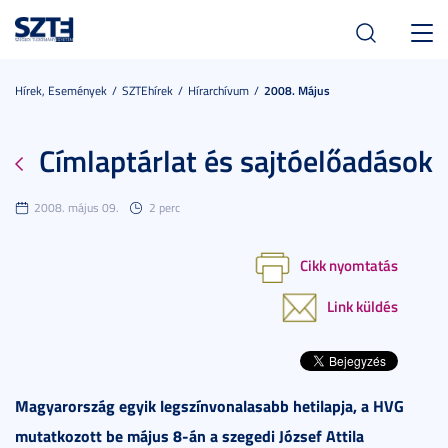
Toggl
navig
Hírek, Események
SZTEhírek
Hírarchívum
2008. Május
Címlaptárlat és sajtóelőadások
2008. május 09.
2 perc
Cikk nyomtatás
Link küldés
Magyarország egyik legszínvonalasabb hetilapja, a HVG
mutatkozott be május 8-án a szegedi József Attila