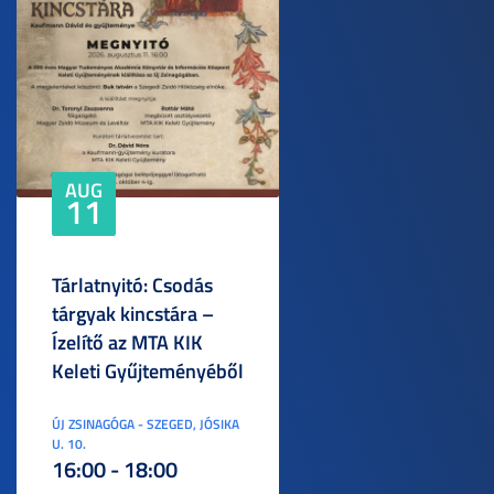
AUG
11
Tárlatnyitó: Csodás
tárgyak kincstára –
Ízelítő az MTA KIK
Keleti Gyűjteményéből
ÚJ ZSINAGÓGA - SZEGED, JÓSIKA
U. 10.
16:00 - 18:00