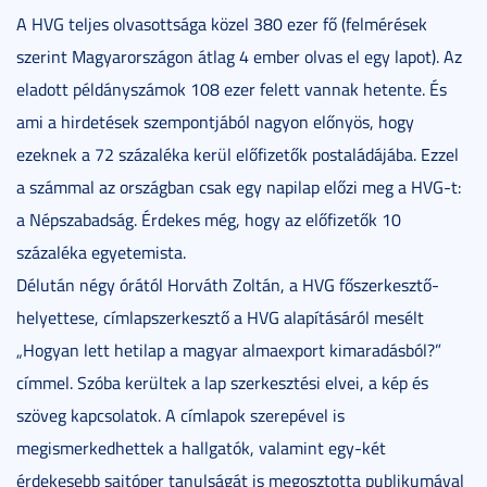
A HVG teljes olvasottsága közel 380 ezer fő (felmérések
szerint Magyarországon átlag 4 ember olvas el egy lapot). Az
eladott példányszámok 108 ezer felett vannak hetente. És
ami a hirdetések szempontjából nagyon előnyös, hogy
ezeknek a 72 százaléka kerül előfizetők postaládájába. Ezzel
a számmal az országban csak egy napilap előzi meg a HVG-t:
a Népszabadság. Érdekes még, hogy az előfizetők 10
százaléka egyetemista.
Délután négy órától Horváth Zoltán, a HVG főszerkesztő-
helyettese, címlapszerkesztő a HVG alapításáról mesélt
„Hogyan lett hetilap a magyar almaexport kimaradásból?”
címmel. Szóba kerültek a lap szerkesztési elvei, a kép és
szöveg kapcsolatok. A címlapok szerepével is
megismerkedhettek a hallgatók, valamint egy-két
érdekesebb sajtóper tanulságát is megosztotta publikumával