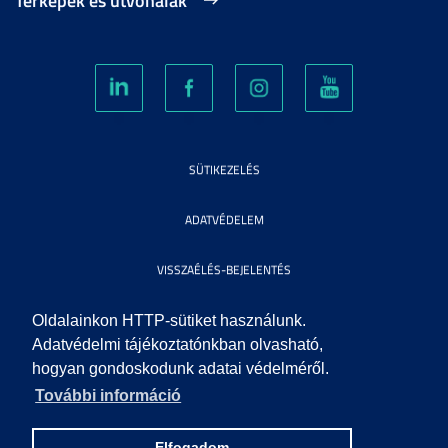
Térképek és útvonalak
SÜTIKEZELÉS
ADATVÉDELEM
VISSZAÉLÉS-BEJELENTÉS
KÖZÉRDEKŰ ADATOK
Oldalainkon HTTP-sütiket használunk.
Adatvédelmi tájékoztatónkban olvasható,
hogyan gondoskodunk adatai védelméről.
IMPRESSZUM
További információ
SEGÍTSÉG
Elfogadom