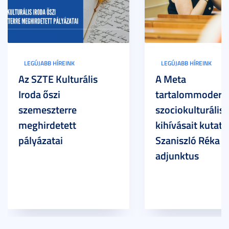
LEGÚJABB HÍREINK
LEGÚJABB HÍREINK
Az SZTE Kulturális
A Meta
Iroda őszi
tartalommoderác
szemeszterre
szociokulturális
meghirdetett
kihívásait kutatja
pályázatai
Szaniszló Réka Br
adjunktus