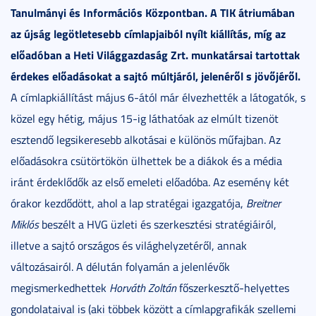
Tanulmányi és Információs Központban. A TIK átriumában
az újság legötletesebb címlapjaiból nyílt kiállítás, míg az
előadóban a Heti Világgazdaság Zrt. munkatársai tartottak
érdekes előadásokat a sajtó múltjáról, jelenéről s jövőjéről.
A címlapkiállítást május 6-ától már élvezhették a látogatók, s
közel egy hétig, május 15-ig láthatóak az elmúlt tizenöt
esztendő legsikeresebb alkotásai e különös műfajban. Az
előadásokra csütörtökön ülhettek be a diákok és a média
iránt érdeklődők az első emeleti előadóba. Az esemény két
órakor kezdődött, ahol a lap stratégai igazgatója,
Breitner
Miklós
beszélt a HVG üzleti és szerkesztési stratégiáiról,
illetve a sajtó országos és világhelyzetéről, annak
változásairól. A délután folyamán a jelenlévők
megismerkedhettek
Horváth Zoltán
főszerkesztő-helyettes
gondolataival is (aki többek között a címlapgrafikák szellemi