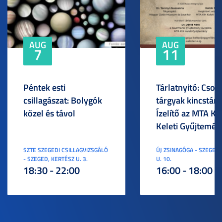
AUG
AUG
7
11
Péntek esti
Tárlatnyitó: Csod
csillagászat: Bolygók
tárgyak kincstára
közel és távol
Ízelítő az MTA KI
Keleti Gyűjtemén
SZTE SZEGEDI CSILLAGVIZSGÁLÓ
ÚJ ZSINAGÓGA - SZEGED,
- SZEGED, KERTÉSZ U. 3.
U. 10.
18:30 - 22:00
16:00 - 18:00