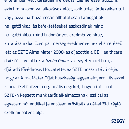
ezért mindazon vállalkozások előtt, akik üzleti érdekeiken túl
vagy azzal párhuzamosan állhatatosan támogatják
hallgatóinkat, és befektetéseket eszközölnek mind
hallgatóinkba, mind tudományos eredményeinkbe,
kutatásainkba. Ezen partnerség eredményeinek elismeréséül
lett az SZTE Alma Mater 2008-as díjazottja a GE Healthcare
dívizió”
–
nyilatkozta
Szabó Gábor
, az egyetem rektora, a
díjátadó fővédnöke. Hozzátette: az SZTE ho
sszú távú célja,
hogy az Alma Mater Díjat büszkeség legyen elnyerni, és ezzel
is arra ösztönözze a regionális cégeket, hogy minél több
SZTE-n képzett munkaerőt alkalmazzanak, ezáltal az
egyetem növendékei jelentősen erősítsék a dél-alföldi régió
szellemi potenciálját.
SZEGY