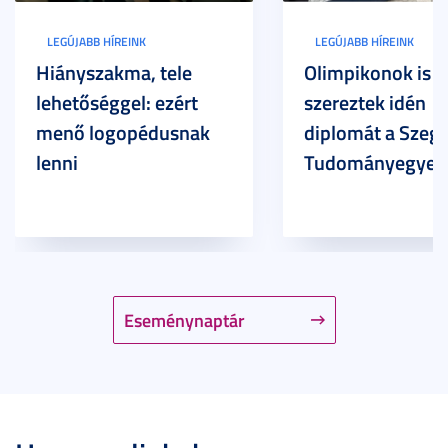
LEGÚJABB HÍREINK
LEGÚJABB HÍREINK
Hiányszakma, tele
Olimpikonok is
lehetőséggel: ezért
szereztek idén
menő logopédusnak
diplomát a Szege
lenni
Tudományegyet
Eseménynaptár