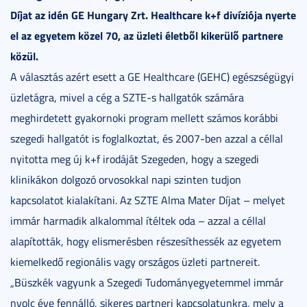
Díjat az idén GE Hungary Zrt. Healthcare k+f divíziója nyerte
el az egyetem közel 70, az üzleti életből kikerülő partnere
közül.
A választás azért esett a GE Healthcare (GEHC) egészségügyi
üzletágra, mivel a cég a SZTE-s hallgatók számára
meghirdetett gyakornoki program mellett számos korábbi
szegedi hallgatót is foglalkoztat, és 2007-ben azzal a céllal
nyitotta meg új k+f irodáját Szegeden, hogy a szegedi
klinikákon dolgozó orvosokkal napi szinten tudjon
kapcsolatot kialakítani. Az SZTE Alma Mater Díjat – melyet
immár harmadik alkalommal ítéltek oda – azzal a céllal
alapították, hogy elismerésben részesíthessék az egyetem
kiemelkedő regionális vagy országos üzleti partnereit.
„
Büszkék vagyunk a Szegedi Tudományegyetemmel immár
nyolc éve fennálló, sikeres partneri kapcsolatunkra, mely a