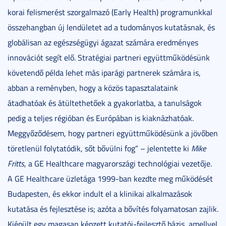
korai felismerést szorgalmazó (Early Health) programunkkal
összehangban új lendületet ad a tudományos kutatásnak, és
globálisan az egészségügyi ágazat számára eredményes
innovációt segít elő. Stratégiai partneri együttműködésünk
követendő példa lehet más iparági partnerek számára is,
abban a reményben, hogy a közös tapasztalataink
átadhatóak és átültethetőek a gyakorlatba, a tanulságok
pedig a teljes régióban és Európában is kiaknázhatóak.
Meggyőződésem, hogy partneri együttműködésünk a jövőben
töretlenül folytatódik, sőt bővülni fog”
–
jelentette ki
Mike
Fritts
, a GE Healthcare magyarországi technológiai vezetője.
A GE Healthcare üzletága 1999-ban kezdte meg működését
Budapesten, és ekkor indult el a klinikai alkalmazások
kutatása és fejlesztése is; azóta a bővítés folyamatosan zajlik.
Kiépült egy magasan képzett kutatói-fejlesztő bázis, amellyel