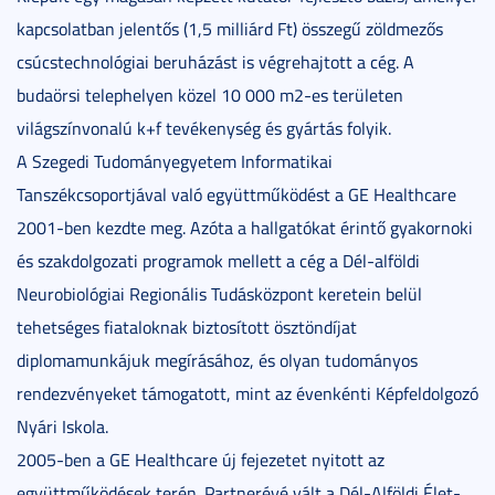
kapcsolatban jelentős (1,5 milliárd Ft) összegű zöldmezős
csúcstechnológiai beruházást is végrehajtott a cég. A
budaörsi telephelyen közel 10 000 m2-es területen
világszínvonalú k+f tevékenység és gyártás folyik.
A Szegedi Tudományegyetem Informatikai
Tanszékcsoportjával való együttműködést a GE Healthcare
2001-ben kezdte meg. Azóta a hallgatókat érintő gyakornoki
és szakdolgozati programok mellett a cég a Dél-alföldi
Neurobiológiai Regionális Tudásközpont keretein belül
tehetséges fiataloknak biztosított ösztöndíjat
diplomamunkájuk megírásához, és olyan tudományos
rendezvényeket támogatott, mint az évenkénti Képfeldolgozó
Nyári Iskola.
2005-ben a GE Healthcare új fejezetet nyitott az
együttműködések terén. Partnerévé vált a
Dél-Alföldi Élet-