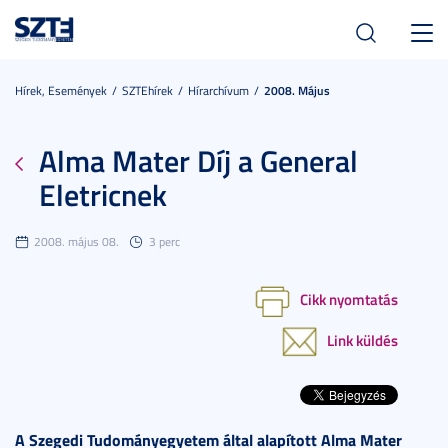
Toggl
navig
Hírek, Események
SZTEhírek
Hírarchívum
2008. Május
Alma Mater Díj a General
Eletricnek
2008. május 08.
3 perc
Cikk nyomtatás
Link küldés
A Szegedi Tudományegyetem által alapított Alma Mater