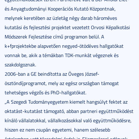
és Anyagtudományi Kooperációs Kutató Központnak,
melynek keretében az üzletág négy darab hároméves
kutatási és fejlesztési projektet vezetett Orvosi Képalkotási
Módszerek Fejlesztése című programon belül. A
k+fprojektekbe alapvetően negyed-ötödéves hallgatókat
vonnak be, akik a témákban TDK-munkát végeznek és
szakdolgoznak.
2006-ban a GE beindította az Öveges József-
ösztöndíjprogramot, mely az egész országban támogat
tehetséges végzős és PhD-hallgatókat.
„
A Szegedi Tudományegyetem kiemelt hangsúlyt fektet az
oktatást-kutatást támogató, abban partneri együttműködést
kínáló vállalatokkal, vállalkozásokkal való együttműködésre,
hiszen ez nem csupán egyetemi, hanem szélesebb
értelemben vett társadalmi érdek is. Elismeréssel adózunk