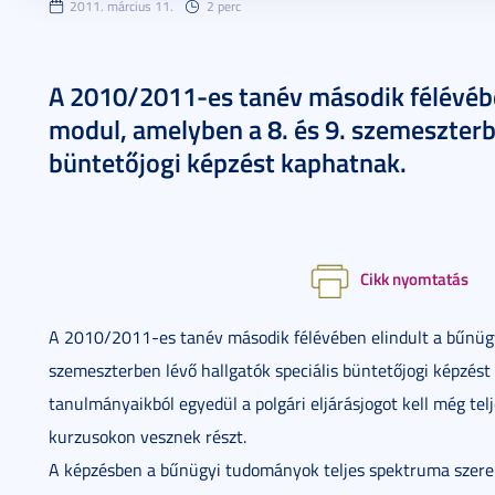
2011. március 11.
2 perc
A 2010/2011-es tanév második félévéb
modul, amelyben a 8. és 9. szemeszterbe
büntetőjogi képzést kaphatnak.
Cikk nyomtatás
A 2010/2011-es tanév második félévében elindult a bűnüg
szemeszterben lévő hallgatók speciális büntetőjogi képzést
tanulmányaikból egyedül a polgári eljárásjogot kell még tel
kurzusokon vesznek részt.
A képzésben a bűnügyi tudományok teljes spektruma szerepe