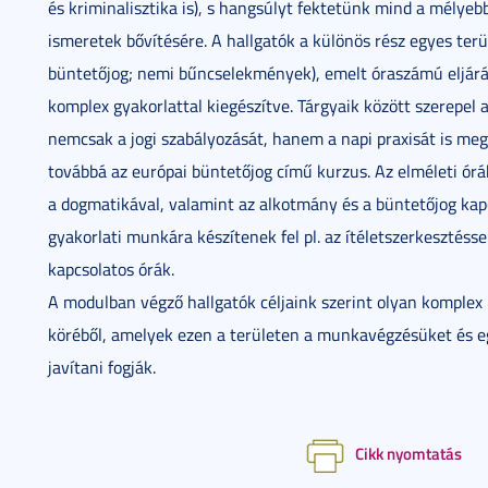
és kriminalisztika is), s hangsúlyt fektetünk mind a mélyeb
ismeretek bővítésére. A hallgatók a különös rész egyes terü
büntetőjog; nemi bűncselekmények), emelt óraszámú eljárás
komplex gyakorlattal kiegészítve. Tárgyaik között szerepe
nemcsak a jogi szabályozását, hanem a napi praxisát is meg
továbbá az európai büntetőjog című kurzus. Az elméleti órák
a dogmatikával, valamint az alkotmány és a büntetőjog kapc
gyakorlati munkára készítenek fel pl. az ítéletszerkesztéss
kapcsolatos órák.
A modulban végző hallgatók céljaink szerint olyan komple
köréből, amelyek ezen a területen a munkavégzésüket és e
javítani fogják.
Cikk nyomtatás