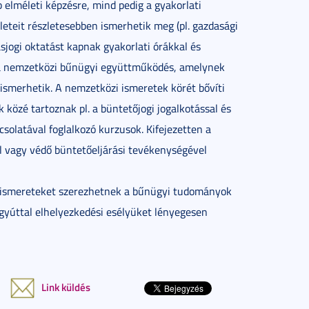
b elméleti képzésre, mind pedig a gyakorlati
leteit részletesebben ismerhetik meg (pl. gazdasági
jogi oktatást kapnak gyakorlati órákkal és
l a nemzetközi bűnügyi együttműködés, amelynek
ismerhetik. A nemzetközi ismeretek körét bővíti
 közé tartoznak pl. a büntetőjogi jogalkotással és
solatával foglalkozó kurzusok. Kifejezetten a
el vagy védő büntetőeljárási tevékenységével
x ismereteket szerezhetnek a bűnügyi tudományok
gyúttal elhelyezkedési esélyüket lényegesen
Link küldés