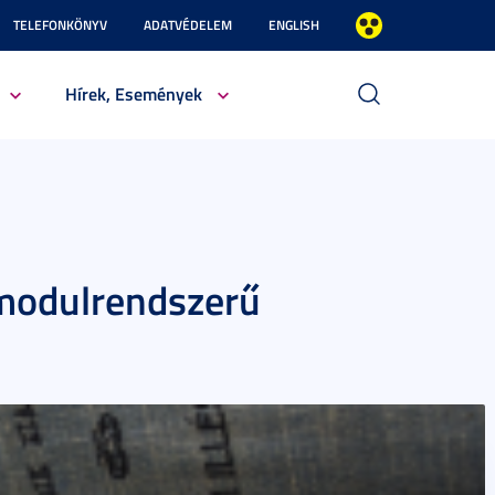
TELEFONKÖNYV
ADATVÉDELEM
ENGLISH
Hírek, Események
modulrendszerű