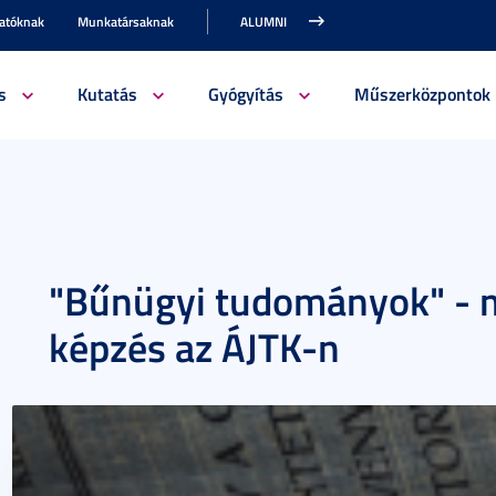
gatóknak
Munkatársaknak
ALUMNI
s
Kutatás
Gyógyítás
Műszerközpontok
"Bűnügyi tudományok" - 
képzés az ÁJTK-n