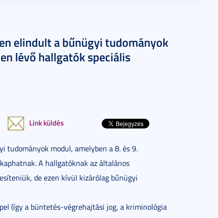
en elindult a bűnügyi tudományok
n lévő hallgatók speciális
Link küldés
yi tudományok modul, amelyben a 8. és 9.
 kaphatnak. A hallgatóknak az általános
jesíteniük, de ezen kívül kizárólag bűnügyi
l (így a büntetés-végrehajtási jog, a kriminológia