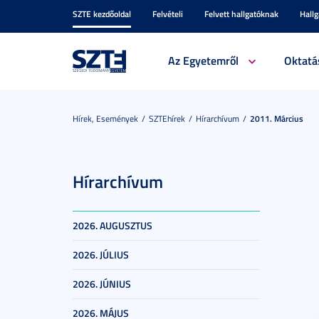
SZTE kezdőoldal
Felvételi
Felvett hallgatóknak
Hall
Az Egyetemről
Oktatá
Hírek, Események
SZTEhírek
Hírarchívum
2011. Március
Hírarchívum
2026. AUGUSZTUS
2026. JÚLIUS
2026. JÚNIUS
2026. MÁJUS