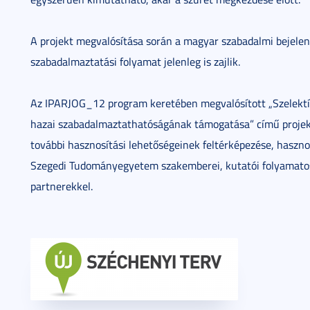
A projekt megvalósítása során a magyar szabadalmi bejelen
szabadalmaztatási folyamat jelenleg is zajlik.
Az IPARJOG_12 program keretében megvalósított „Szelektí
hazai szabadalmaztathatóságának támogatása” című projekt
további hasznosítási lehetőségeinek feltérképezése, haszn
Szegedi Tudományegyetem szakemberei, kutatói folyamatos
partnerekkel.