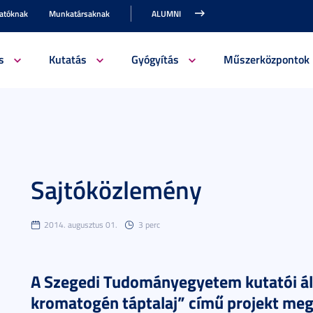
gatóknak
Munkatársaknak
ALUMNI
s
Kutatás
Gyógyítás
Műszerközpontok
Sajtóközlemény
2014. augusztus 01.
3 perc
A Szegedi Tudományegyetem kutatói álta
kromatogén táptalaj” című projekt meg