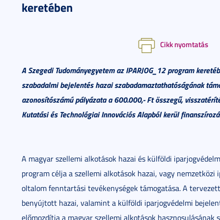
keretében
Cikk nyomtatás
A Szegedi Tudományegyetem az IPARJOG_12 program keretében
szabadalmi bejelentés hazai szabadamaztathatóságának tám
azonosítószámú pályázata a 600.000,- Ft összegű, visszatéríté
Kutatási és Technológiai Innovációs Alapból kerül finanszírozá
A magyar szellemi alkotások hazai és külföldi iparjogvéde
program célja a szellemi alkotások hazai, vagy nemzetközi i
oltalom fenntartási tevékenységek támogatása. A tervezet
benyújtott hazai, valamint a külföldi iparjogvédelmi bejel
előmozdítja a magyar szellemi alkotások hasznosulásának s