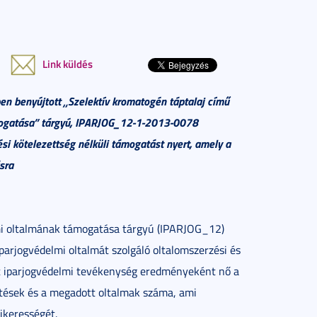
Link küldés
 benyújtott „Szelektív kromatogén táptalaj című
ogatása” tárgyú, IPARJOG_12-1-2013-0078
si kötelezettség nélküli támogatást nyert, amely a
sra
lmi oltalmának támogatása tárgyú (IPARJOG_12)
parjogvédelmi oltalmát szolgáló oltalomszerzési és
t iparjogvédelmi tevékenység eredményeként nő a
entések és a megadott oltalmak száma, ami
ikerességét.