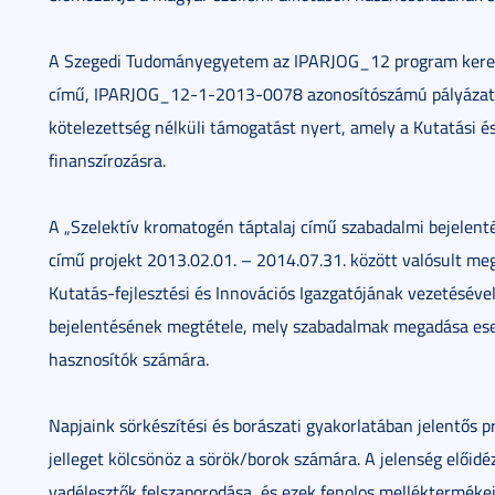
A Szegedi Tudományegyetem az IPARJOG_12 program kereté
című, IPARJOG_12-1-2013-0078 azonosítószámú pályázata 6
kötelezettség nélküli támogatást nyert, amely a Kutatási és
finanszírozásra.
A „Szelektív kromatogén táptalaj című szabadalmi bejelen
című projekt 2013.02.01. – 2014.07.31. között valósult m
Kutatás-fejlesztési és Innovációs Igazgatójának vezetéséve
bejelentésének megtétele, mely szabadalmak megadása eset
hasznosítók számára.
Napjaink sörkészítési és borászati gyakorlatában jelentős p
jelleget kölcsönöz a sörök/borok számára. A jelenség előid
vadélesztők felszaporodása, és ezek fenolos mellékterméke