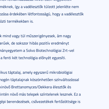
erméknek, így a vadélesztők túlzott jelenléte nem
ozása érdekében létfontosságú, hogy a vadélesztők
özti termékekben is.
ek mind vagy túl műszerigényesek, ám nagy
erűek, de sokszor hibás pozitív eredményt
mányegyetem a Solvo Biotechnológiai Zrt-vel
a fenti két technológia előnyét egyesíti.
ikus táptalaj, amely egyszerű mikrobiológiai
omogén táptalajnak köszönhetően színváltozással
: akinövő Brettanomyces/Dekkera élesztők és
intén növő más telepek színtelenek lesznek. Ez a
 gépi berendezések, csővezetékek fertőzöttsége is