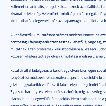
kellemetlen animális jelleget kölcsönöznek az előállított t
kívánatos jelenség. Az említett minőségromlás megakadály
kimutathatóak legyenek már az alapanyagokban, illetve a k
A vadélesztők kimutatására számos módszer ismert, de ez
pontosságú fajmeghatározást tesznek lehetővé, vagy egysz
mutatnak. Ezen problémák kiküszöbölésére a Szegedi Tudo
közösen kifejlesztett egy olyan kimutatási módszert, amely 
Kutatók által kidolgozásra került egy olyan kromogén specif
tenyésztési módszert felhasználva a speciális szelektív kr
jelzi a leggyakoribb vadélesztő fajok telepeinek jelenlétét
Zygosaccharomyces telepek rózsaszínűek, míg az esetleg sz
piacon jelenleg egyedülálló megoldás. Nem csak a bor, de a
egyszerűen kimutatható, akár a szüret megkezdése előtt.