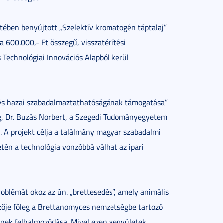
ben benyújtott „Szelektív kromatogén táptalaj”
00.000,- Ft összegű, visszatérítési
 Technológiai Innovációs Alapból kerül
tés hazai szabadalmaztathatóságának támogatása”
eg, Dr. Buzás Norbert, a Szegedi Tudományegyetem
l. A projekt célja a találmány magyar szabadalmi
én a technológia vonzóbbá válhat az ipari
roblémát okoz az ún. „brettesedés”, amely animális
ézője főleg a Brettanomyces nemzetségbe tartozó
inek felhalmozódása. Mivel ezen vegyületek