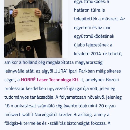
együttműködés: a
határon túlra is
telepítették a műszert. Az
egyetem és az ipar
együttműködésének
újabb fejezetének a
kezdete 2014-re tehető,
amikor a holland cég megalapította magyarországi
leányvállalatát, az algyői „JURA” Ipari Parkban máig sikeres
HOBRÉ Laser Technology Kft.
céget, a
-t, amelynek Bozóki
professzor kezdetben ügyvezető igazgatója volt, jelenleg
tudományos tanácsadója. A folyamatosan növekvő, jelenleg
18 munkatársat számláló cég évente több mint 20 olyan
műszert szállít Norvégiától kezdve Brazíliáig, amely a
földgáz-kitermelés és -szállítás biztonságát fokozza. A