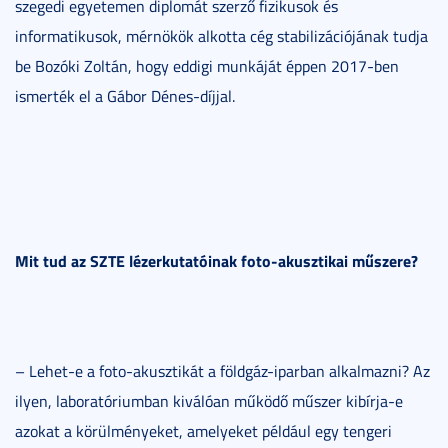
szegedi egyetemen diplomát szerző fizikusok és
informatikusok, mérnökök alkotta cég stabilizációjának tudja
be Bozóki Zoltán, hogy eddigi munkáját éppen 2017-ben
ismerték el a Gábor Dénes-díjjal.
Mit tud az SZTE lézerkutatóinak foto-akusztikai műszere?
– Lehet-e a foto-akusztikát a földgáz-iparban alkalmazni? Az
ilyen, laboratóriumban kiválóan működő műszer kibírja-e
azokat a körülményeket, amelyeket például egy tengeri