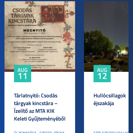
AUG
AUG
11
12
Tárlatnyitó: Csodás
Hullócsillagok
tárgyak kincstára –
éjszakája
Ízelítő az MTA KIK
Keleti Gyűjteményéből
ÚJ ZSINAGÓGA - SZEGED, JÓSIKA
SZTE SZEGEDI CSILLAGV