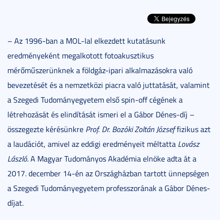
– Az 1996-ban a MOL-lal elkezdett kutatásunk
eredményeként megalkotott fotoakusztikus
mérőműszerünknek a földgáz-ipari alkalmazásokra való
bevezetését és a nemzetközi piacra való juttatását, valamint
a Szegedi Tudományegyetem első spin-off cégének a
létrehozását és elindítását ismeri el a Gábor Dénes-díj –
összegezte kérésünkre
Prof. Dr. Bozóki Zoltán József
fizikus azt
a laudációt, amivel az eddigi eredményeit méltatta
Lovász
László
. A Magyar Tudományos Akadémia elnöke adta át a
2017. december 14-én az Országházban tartott ünnepségen
a Szegedi Tudományegyetem professzorának a Gábor Dénes-
díjat.