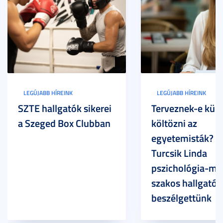
LEGÚJABB HÍREINK
LEGÚJABB HÍREINK
SZTE hallgatók sikerei
Terveznek-e külf
a Szeged Box Clubban
költözni az
egyetemisták? –
Turcsik Linda
pszichológia-ma
szakos hallgatóv
beszélgettünk