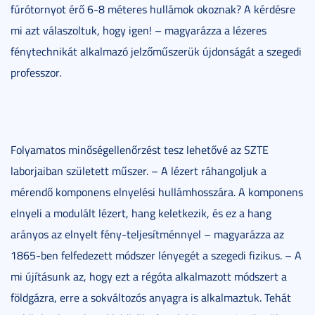
fúrótornyot érő 6-8 méteres hullámok okoznak? A kérdésre
mi azt válaszoltuk, hogy igen! – magyarázza a lézeres
fénytechnikát alkalmazó jelzőműszerük újdonságát a szegedi
professzor.
Folyamatos minőségellenőrzést tesz lehetővé az SZTE
laborjaiban született műszer. – A lézert ráhangoljuk a
mérendő komponens elnyelési hullámhosszára. A komponens
elnyeli a modulált lézert, hang keletkezik, és ez a hang
arányos az elnyelt fény-teljesítménnyel – magyarázza az
1865-ben felfedezett módszer lényegét a szegedi fizikus. – A
mi újításunk az, hogy ezt a régóta alkalmazott módszert a
földgázra, erre a sokváltozós anyagra is alkalmaztuk. Tehát