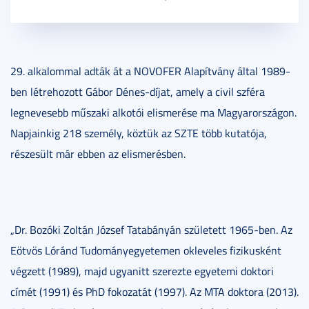
29. alkalommal adták át a NOVOFER Alapítvány által 1989-
ben létrehozott Gábor Dénes-díjat, amely a civil szféra
legnevesebb műszaki alkotói elismerése ma Magyarországon.
Napjainkig 218 személy, köztük az SZTE több kutatója,
részesült már ebben az elismerésben.
„Dr. Bozóki Zoltán József Tatabányán született 1965-ben. Az
Eötvös Lóránd Tudományegyetemen okleveles fizikusként
végzett (1989), majd ugyanitt szerezte egyetemi doktori
címét (1991) és PhD fokozatát (1997). Az MTA doktora (2013).