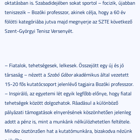
oktatásban is. Szabadidejében sokat sportol – focizik, újabban
teniszezik – Bozóki professzor, akinek célja, hogy a 60 év
fölötti kategóriába jutva majd megnyerje az SZTE következő
Szent-Györgyi Tenisz Versenyét.
– Fiatalok, tehetségesek, lelkesek. Összejött egy új és jó
társaság – nézett a
Szabó Gábor
akadémikus által vezetett
15-20 fős kutatócsoport jelenlévő tagjaira Bozóki professzor.
– Inspiráló, az egyetemi lét egyik legfőbb előnye, hogy fiatal
tehetségek között dolgozhatok. Ráadásul a különböző
pályázati támogatások elnyerésének köszönhetően jelenleg
adott a pénz is, mint a munkánk nélkülözhetetlen feltétele.
Mindez ösztönzően hat a kutatómunkára, bizakodva nézünk