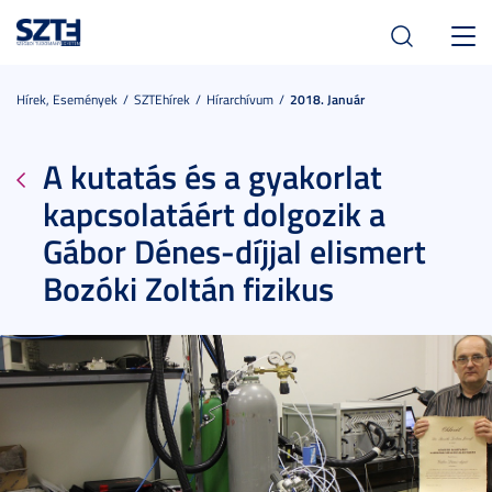
Toggl
navig
Hírek, Események
SZTEhírek
Hírarchívum
2018. Január
A kutatás és a gyakorlat
kapcsolatáért dolgozik a
Gábor Dénes-díjjal elismert
Bozóki Zoltán fizikus