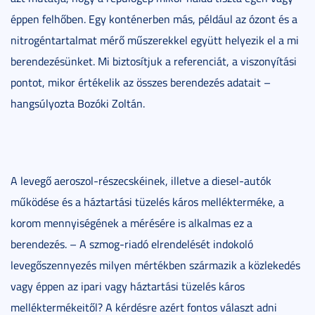
éppen felhőben. Egy konténerben más, például az ózont és a
nitrogéntartalmat mérő műszerekkel együtt helyezik el a mi
berendezésünket. Mi biztosítjuk a referenciát, a viszonyítási
pontot, mikor értékelik az összes berendezés adatait –
hangsúlyozta Bozóki Zoltán.
A levegő aeroszol-részecskéinek, illetve a diesel-autók
működése és a háztartási tüzelés káros mellékterméke, a
korom mennyiségének a mérésére is alkalmas ez a
berendezés. – A szmog-riadó elrendelését indokoló
levegőszennyezés milyen mértékben származik a közlekedés
vagy éppen az ipari vagy háztartási tüzelés káros
melléktermékeitől? A kérdésre azért fontos választ adni