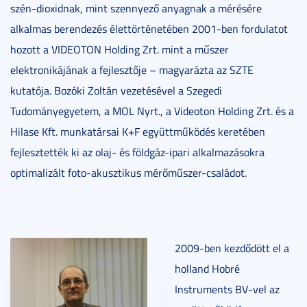
szén-dioxidnak, mint szennyező anyagnak a mérésére
alkalmas berendezés élettörténetében 2001-ben fordulatot
hozott a VIDEOTON Holding Zrt. mint a műszer
elektronikájának a fejlesztője – magyarázta az SZTE
kutatója. Bozóki Zoltán vezetésével a Szegedi
Tudományegyetem, a MOL Nyrt., a Videoton Holding Zrt. és a
Hilase Kft. munkatársai K+F együttműködés keretében
fejlesztették ki az olaj- és földgáz-ipari alkalmazásokra
optimalizált foto-akusztikus mérőműszer-családot.
2009-ben kezdődött el a
holland Hobré
Instruments BV-vel az