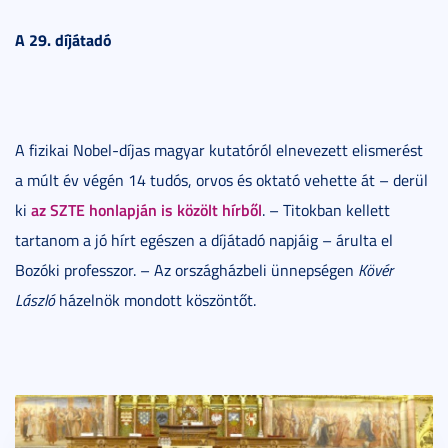
A 29. díjátadó
A fizikai Nobel-díjas magyar kutatóról elnevezett elismerést
a múlt év végén 14 tudós, orvos és oktató vehette át – derül
az SZTE honlapján is közölt hírből
ki
. – Titokban kellett
tartanom a jó hírt egészen a díjátadó napjáig – árulta el
Bozóki professzor. – Az országházbeli ünnepségen
Kövér
László
házelnök mondott köszöntőt.