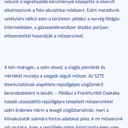
nekünk a legnehezebb körülmények közepette is sikerült
alkalmaznunk a foto-akusztikai módszert. Ezért maradtunk
vetélytárs nélkül ezen a területen: például a norvég földgáz-
kitermelésben, a gázvezetékrendszer átadási pontjain
előszeretettel használják a műszerünket.
A kén-hidrogén, a szén-dioxid, a vízgőz jelenlétét és
mértékét mutatja a szegedi-algyői műszer. Az SZTE
lézerkutatóinak alapötlete repülőgépes vízgőzmérő
berendezésként is bevált. – Például a Frankfurtból Osakába
haladó utasszállító repülőgépre telepített műszerünkkel
azért érdemes mérni a levegő vízgőztartalmát, mert a
klímakutatók számára fontos adatokat jelez. A mi műszerünk
azt mutatja, hogy a repülőgép mikor halad tiszta égen vagy