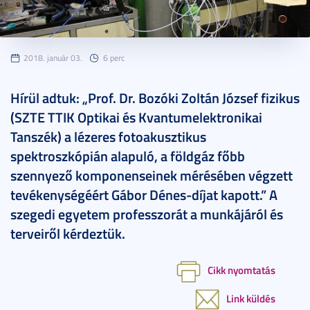
2018. január 03.
6 perc
Hírül adtuk: „Prof. Dr. Bozóki Zoltán József fizikus
(SZTE TTIK Optikai és Kvantumelektronikai
Tanszék) a lézeres fotoakusztikus
spektroszkópián alapuló, a földgáz főbb
szennyező komponenseinek mérésében végzett
tevékenységéért Gábor Dénes-díjat kapott.” A
szegedi egyetem professzorát a munkájáról és
terveiről kérdeztük.
Cikk nyomtatás
Link küldés