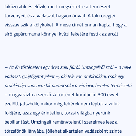
kiközösítik és elűzik, mert megsértette a természet
törvényeit és a vadászat hagyományait. A falu öregjei
visszaviszik a kölyköket. A mese címét onnan kapta, hogy a
síró gepárdmama könnyei kvázi feketére festik az arcát.
– Az én történetem egy árva zulu fiúról, Umzingeliről szól – a neve
vadászt, gyűjtögetőt jelent –, aki tele van ambíciókkal, csak egy
problémája van: nem bír parancsolni a vérének, hirtelen természetű
– magyarázta a szerző. A történet körülbelül 300 évvel
ezelőtt játszódik, mikor még fehérek nem léptek a zuluk
földjére, azaz egy érintetlen, törzsi világba nyerünk
bepillantást. Umzingeli reménytelenül szerelmes lesz a
törzsfőnök lányába, jóllehet sikertelen vadászként szinte