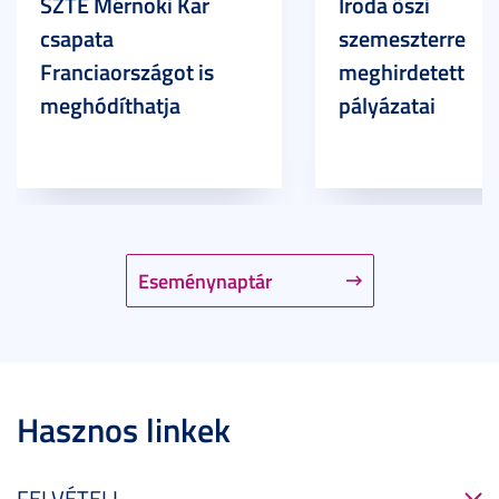
SZTE Mérnöki Kar
Iroda őszi
csapata
szemeszterre
Franciaországot is
meghirdetett
meghódíthatja
pályázatai
Eseménynaptár
Hasznos linkek
FELVÉTELI