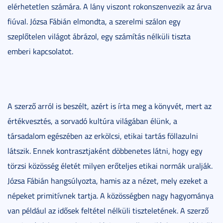
elérhetetlen számára. A lány viszont rokonszenvezik az árva
fiúval. Józsa Fábián elmondta, a szerelmi szálon egy
szeplőtelen világot ábrázol, egy számítás nélküli tiszta
emberi kapcsolatot.
A szerző arról is beszélt, azért is írta meg a könyvét, mert az
értékvesztés, a sorvadó kultúra világában élünk, a
társadalom egészében az erkölcsi, etikai tartás föllazulni
látszik. Ennek kontrasztjaként döbbenetes látni, hogy egy
törzsi közösség életét milyen erőteljes etikai normák uralják.
Józsa Fábián hangsúlyozta, hamis az a nézet, mely ezeket a
népeket primitívnek tartja. A közösségben nagy hagyománya
van például az idősek feltétel nélküli tiszteletének. A szerző