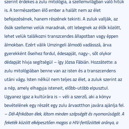
szerint érdekes a zulu mitológia, a szellemvilágban való hitük
is. A természetben élő ember a halált nem az élet
befejezésének, hanem részének tekinti. A zuluk vallják, az
ősök szellemei velük maradnak, ott lebegnek az élők között,
lehet velük találkozni transzcendes állapotban vagy éppen
álmokban. Ezért válik Umzingeli álmodó vadásszá, árva
gyerekként őseihez fordul, édesapját, nagy-, sőt olykor
dédapját hívja segítségül – így Józsa Fábián. Hozzátette: a
zulu mitológiában benne van az isten és a transzcendens
utáni vágy. Isten nélkül nem teljes az élet, a zuluk szerint az
a nép, amely elhagyja isteneit, előbb-utóbb elpusztul.
Ugyanez igaz a kultúrára is – véli a szerző, aki a könyv
bevételének egy részét egy zulu árvaotthon javára ajánlja fel.
– Dél-Afrikában élek, látom minden szépségét és nyomorúságát. A
feketék között elképesztően magas a HIV-fertőzöttek aránya, a