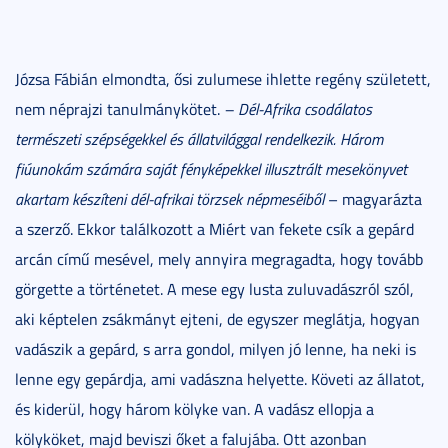
Józsa Fábián elmondta, ősi zulumese ihlette regény született,
nem néprajzi tanulmánykötet.
– Dél-Afrika csodálatos
természeti szépségekkel és állatvilággal rendelkezik. Három
fiúunokám számára saját fényképekkel illusztrált mesekönyvet
akartam készíteni dél-afrikai törzsek népmeséiből
– magyarázta
a szerző. Ekkor találkozott a Miért van fekete csík a gepárd
arcán című mesével, mely annyira megragadta, hogy tovább
görgette a történetet. A mese egy lusta zuluvadászról szól,
aki képtelen zsákmányt ejteni, de egyszer meglátja, hogyan
vadászik a gepárd, s arra gondol, milyen jó lenne, ha neki is
lenne egy gepárdja, ami vadászna helyette. Követi az állatot,
és kiderül, hogy három kölyke van. A vadász ellopja a
kölyköket, majd beviszi őket a falujába. Ott azonban