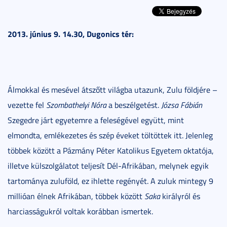
2013. június 9. 14.30, Dugonics tér:
Álmokkal és mesével átszőtt világba utazunk, Zulu földjére –
vezette fel
Szombathelyi Nóra
a beszélgetést.
Józsa Fábián
Szegedre járt egyetemre a feleségével együtt, mint
elmondta, emlékezetes és szép éveket töltöttek itt. Jelenleg
többek között a Pázmány Péter Katolikus Egyetem oktatója,
illetve külszolgálatot teljesít Dél-Afrikában, melynek egyik
tartománya zuluföld, ez ihlette regényét. A zuluk mintegy 9
millióan élnek Afrikában, többek között
Saka
királyról és
harciasságukról voltak korábban ismertek.