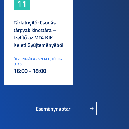
11
Tárlatnyitó: Csodás
tárgyak kincstára –
Ízelítő az MTA KIK
Keleti Gyűjteményéből
ÚJ ZSINAGÓGA - SZEGED, JÓSIKA
U. 10.
16:00 - 18:00
Eseménynaptár