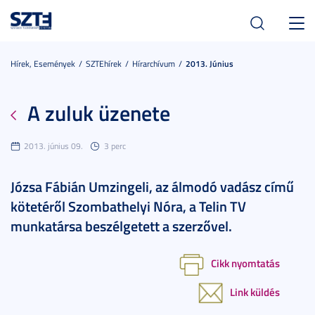
Toggl
navig
Hírek, Események
SZTEhírek
Hírarchívum
2013. Június
A zuluk üzenete
2013. június 09.
3 perc
Józsa Fábián Umzingeli, az álmodó vadász című
kötetéről Szombathelyi Nóra, a Telin TV
munkatársa beszélgetett a szerzővel.
Cikk nyomtatás
Link küldés