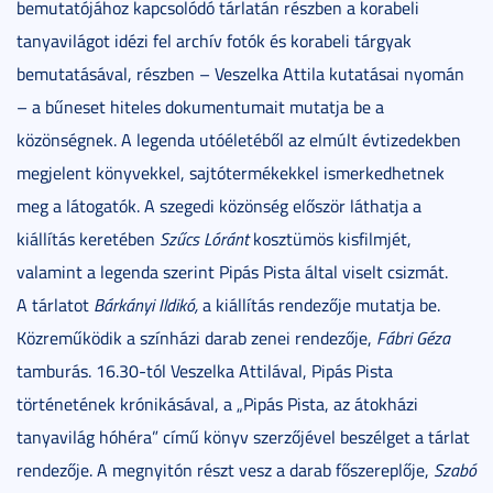
bemutatójához kapcsolódó tárlatán részben a korabeli
tanyavilágot idézi fel archív fotók és korabeli tárgyak
bemutatásával, részben – Veszelka Attila kutatásai nyomán
– a bűneset hiteles dokumentumait mutatja be a
közönségnek. A legenda utóéletéből az elmúlt évtizedekben
megjelent könyvekkel, sajtótermékekkel ismerkedhetnek
meg a látogatók. A szegedi közönség először láthatja a
kiállítás keretében
Szűcs Lóránt
kosztümös kisfilmjét,
valamint a legenda szerint Pipás Pista által viselt csizmát.
A tárlatot
Bárkányi Ildikó,
a kiállítás rendezője mutatja be.
Közreműködik a színházi darab zenei rendezője,
Fábri Géza
tamburás. 16.30-tól Veszelka Attilával, Pipás Pista
történetének krónikásával, a „Pipás Pista, az átokházi
tanyavilág hóhéra” című könyv szerzőjével beszélget a tárlat
rendezője. A megnyitón részt vesz a darab főszereplője,
Szabó