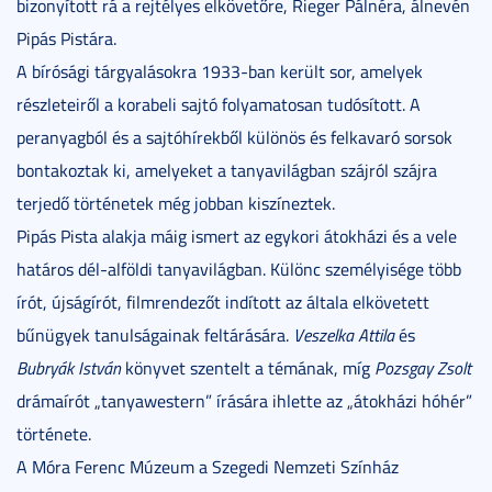
bizonyított rá a rejtélyes elkövetőre, Rieger Pálnéra, álnevén
Pipás Pistára.
A bírósági tárgyalásokra 1933-ban került sor, amelyek
részleteiről a korabeli sajtó folyamatosan tudósított. A
peranyagból és a sajtóhírekből különös és felkavaró sorsok
bontakoztak ki, amelyeket a tanyavilágban szájról szájra
terjedő történetek még jobban kiszíneztek.
Pipás Pista alakja máig ismert az egykori átokházi és a vele
határos dél-alföldi tanyavilágban. Különc személyisége több
írót, újságírót, filmrendezőt indított az általa elkövetett
bűnügyek tanulságainak feltárására.
Veszelka Attila
és
Bubryák István
könyvet szentelt a témának, míg
Pozsgay Zsolt
drámaírót „tanyawestern” írására ihlette az „átokházi hóhér”
története.
A Móra Ferenc Múzeum a Szegedi Nemzeti Színház