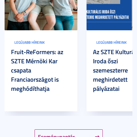
LEGÚJABB HÍREINK
LEGÚJABB HÍREINK
Fruit-ReFormers: az
Az SZTE Kulturál
SZTE Mérnöki Kar
Iroda őszi
csapata
szemeszterre
Franciaországot is
meghirdetett
meghódíthatja
pályázatai
Eseménynaptár