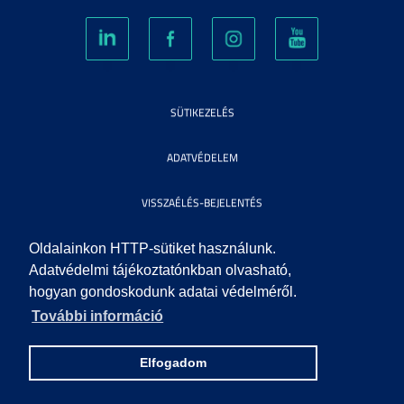
SÜTIKEZELÉS
ADATVÉDELEM
VISSZAÉLÉS-BEJELENTÉS
KÖZÉRDEKŰ ADATOK
Oldalainkon HTTP-sütiket használunk.
Adatvédelmi tájékoztatónkban olvasható,
hogyan gondoskodunk adatai védelméről.
IMPRESSZUM
További információ
SEGÍTSÉG
Elfogadom
© 2010 SZEGEDI TUDOMÁNYEGYETEM. MINDEN JOG FENNTARTVA.