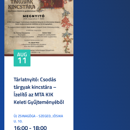
AUG
11
Tárlatnyitó: Csodás
tárgyak kincstára –
Ízelítő az MTA KIK
Keleti Gyűjteményéből
ÚJ ZSINAGÓGA - SZEGED, JÓSIKA
U. 10.
16:00 - 18:00