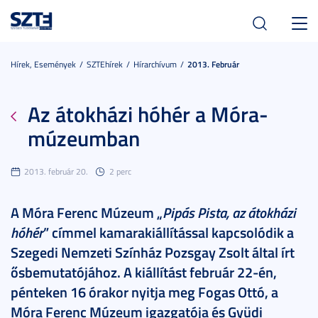
Toggl
navig
Hírek, Események
SZTEhírek
Hírarchívum
2013. Február
Az átokházi hóhér a Móra-
múzeumban
2013. február 20.
2 perc
A Móra Ferenc Múzeum „
Pipás Pista, az átokházi
hóhér
” címmel kamarakiállítással kapcsolódik a
Szegedi Nemzeti Színház Pozsgay Zsolt által írt
ősbemutatójához. A kiállítást február 22-én,
pénteken 16 órakor nyitja meg Fogas Ottó, a
Móra Ferenc Múzeum igazgatója és Gyüdi