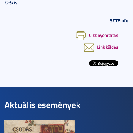
Gabi
is.
SZTEinfo
Cikk nyomtatás
Link küldés
Aktuális események