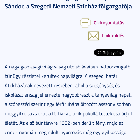
Sándor, a Szegedi Nemzeti Színház főigazgatója.
Cikk nyomtatás
Link küldés
A nagy gazdasági világválság utolsó éveiben hátborzongató
bűnügy részletei kerültek napvilágra. A szegedi határ
Átokházának nevezett részében, ahol a szegénység és
iskolázatlanság jellemezte nagyobbrészt a tanyavilág népét,
a szóbeszéd szerint egy férfiruhába öltözött asszony sorban
meggyilkolta azokat a férfiakat, akik pokollá tették családjuk
életét. Az első bűntényre 1932-ben derült fény, majd az
ennek nyomán megindult nyomozás még egy gyilkosságot