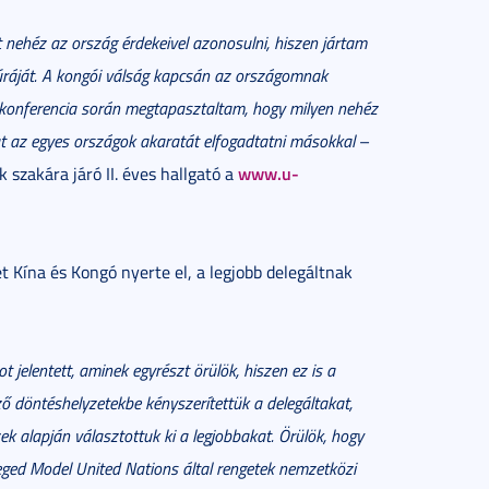
nehéz az ország érdekeivel azonosulni, hiszen jártam
túráját. A kongói válság kapcsán az országomnak
A konferencia során megtapasztaltam, hogy milyen nehéz
t az egyes országok akaratát elfogadtatni másokkal
–
www.u-
zakára járó II. éves hallgató a
t Kína és Kongó nyerte el, a legjobb delegáltnak
 jelentett, aminek egyrészt örülök, hiszen ez is a
 döntéshelyzetekbe kényszerítettük a delegáltakat,
ek alapján választottuk ki a legjobbakat. Örülök, hogy
eged Model United Nations által rengetek nemzetközi