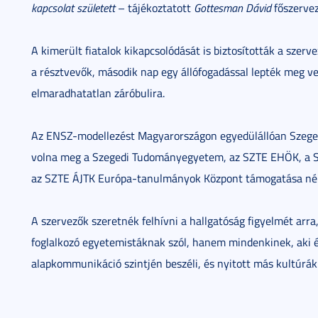
kapcsolat született
– tájékoztatott
Gottesman Dávid
főszervez
A kimerült fiatalok kikapcsolódását is biztosították a szer
a résztvevők, második nap egy állófogadással lepték meg ve
elmaradhatatlan záróbulira.
Az ENSZ-modellezést Magyarországon egyedülállóan Szege
volna meg a Szegedi Tudományegyetem, az SZTE EHÖK, a STE
az SZTE ÁJTK Európa-tanulmányok Központ támogatása nél
A szervezők szeretnék felhívni a hallgatóság figyelmét ar
foglalkozó egyetemistáknak szól, hanem mindenkinek, aki ér
alapkommunikáció szintjén beszéli, és nyitott más kultúrá