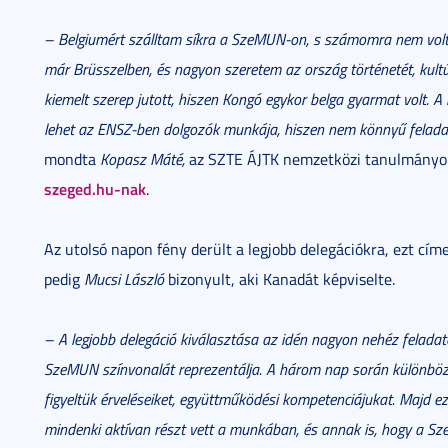
– Belgiumért szálltam síkra a SzeMUN-on, s számomra nem volt 
már Brüsszelben, és nagyon szeretem az ország történetét, kul
kiemelt szerep jutott, hiszen Kongó egykor belga gyarmat volt. 
lehet az ENSZ-ben dolgozók munkája, hiszen nem könnyű felada
mondta
Kopasz Máté,
az SZTE ÁJTK nemzetközi tanulmányok s
szeged.hu-nak
.
Az utolsó napon fény derült a legjobb delegációkra, ezt címe
pedig
Mucsi László
bizonyult, aki Kanadát képviselte.
– A legjobb delegáció kiválasztása az idén nagyon nehéz feladatot
SzeMUN színvonalát reprezentálja. A három nap során különböző
figyeltük érveléseiket, együttműködési kompetenciájukat. Majd ez
mindenki aktívan részt vett a munkában, és annak is, hogy a Sz