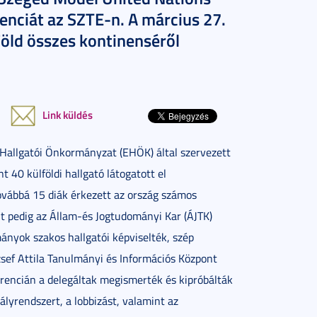
nciát az SZTE-n. A március 27.
öld összes kontinenséről
Link küldés
Hallgatói Önkormányzat (EHÖK) által szervezett
 40 külföldi hallgató látogatott el
vábbá 15 diák érkezett az ország számos
-t pedig az Állam-és Jogtudományi Kar (ÁJTK)
nyok szakos hallgatói képviselték, szép
sef Attila Tanulmányi és Információs Központ
erencián a delegáltak megismerték és kipróbálták
lyrendszert, a lobbizást, valamint az