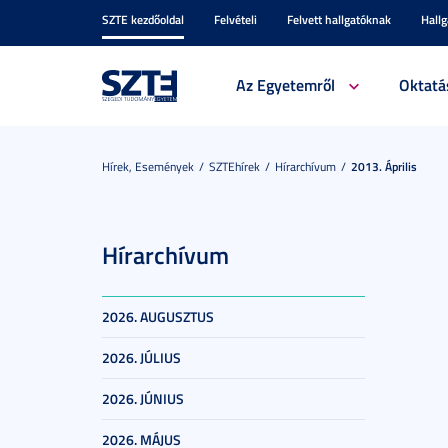
SZTE kezdőoldal
Felvételi
Felvett hallgatóknak
Hall
Az Egyetemről
Oktatá
Hírek, Események
SZTEhírek
Hírarchívum
2013. Április
Hírarchívum
2026. AUGUSZTUS
2026. JÚLIUS
2026. JÚNIUS
2026. MÁJUS