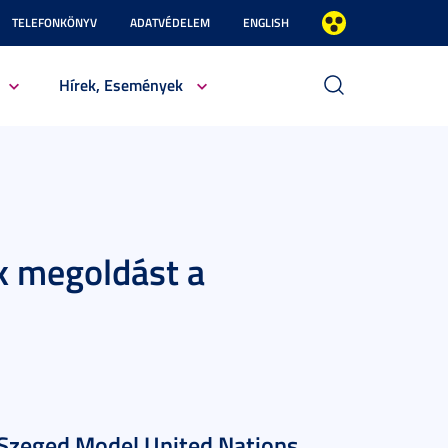
TELEFONKÖNYV
ADATVÉDELEM
ENGLISH
Hírek, Események
k megoldást a
Szeged Model United Nations