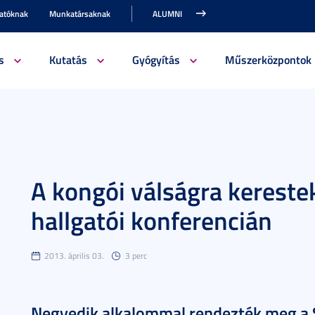
gatóknak
Munkatársaknak
ALUMNI
s
Kutatás
Gyógyítás
Műszerközpontok
A kongói válságra kereste
hallgatói konferencián
2013. április 03.
3 perc
Negyedik alkalommal rendezték meg a 