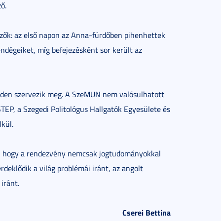
ő.
vezők: az első napon az Anna-fürdőben pihenhettek
ndégeiket, míg befejezésként sor került az
den szervezik meg. A SzeMUN nem valósulhatott
P, a Szegedi Politológus Hallgatók Egyesülete és
kül.
ra, hogy a rendezvény nemcsak jogtudományokkal
deklődik a világ problémái iránt, az angolt
k
iránt.
Cserei Bettina