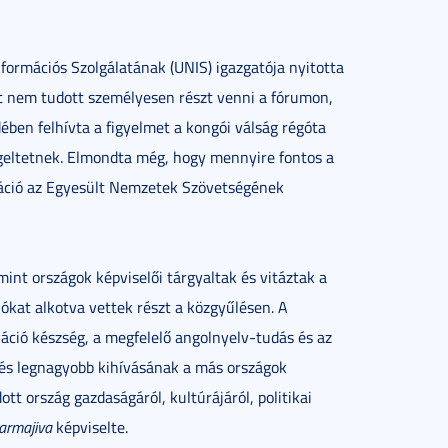
formációs Szolgálatának (UNIS) igazgatója nyitotta
t nem tudott személyesen részt venni a fórumon,
ben felhívta a figyelmet a kongói válság régóta
égeltetnek. Elmondta még, hogy mennyire fontos a
ráció az Egyesült Nemzetek Szövetségének
int országok képviselői tárgyaltak és vitáztak a
iókat alkotva vettek részt a közgyűlésen. A
káció készség, a megfelelő angolnyelv-tudás és az
zés legnagyobb kihívásának a más országok
tt ország gazdaságáról, kultúrájáról, politikai
armajiva
képviselte.