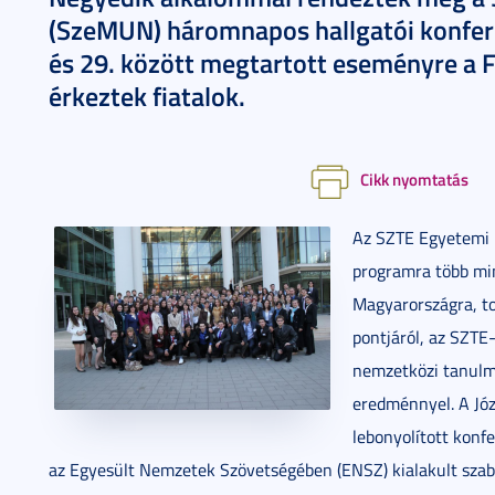
(SzeMUN) háromnapos hallgatói konfere
és 29. között megtartott eseményre a F
érkeztek fiatalok.
Cikk nyomtatás
Az SZTE Egyetemi 
programra több mint
Magyarországra, to
pontjáról, az SZTE
nemzetközi tanulmá
eredménnyel. A Józ
lebonyolított konf
az Egyesült Nemzetek Szövetségében (ENSZ) kialakult szabá