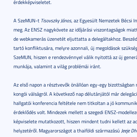
érdekképviseletet.
A SzeMUN-t
Tisovszky János
, az Egyesült Nemzetek Bécsi In
meg. Az ENSZ nagykövete az időjárási viszontagságok miat
de webkamerás üzenetét eljuttatta a delegáltakhoz. Beszédé
tartó konfliktusára, melyre azonnali, új megoldások szüks
SzeMUN, hiszen e rendezvénnyel válik nyitottá az új gene
munkája, valamint a világ problémái iránt.
Az első napon a résztvevők önállóan egy-egy bizottságban m
kongói válságról. A következő nap délutánjától már delegác
hallgatói konferencia feltétele nem titkoltan a jó kommuni
érdeklődés volt. Mindezek mellett a szegedi ENSZ-modelle
képviselete mutatkozott, hiszen mindent tudni kellett az ado
helyzetéről. Magyarországot a thaiföldi származású
Jeeje Dh