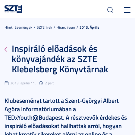
Toggl
navig
Hírek, Események
SZTEhírek
Hírarchívum
2013. Április
Inspiráló előadások és
könyvajándék az SZTE
Klebelsberg Könyvtárnak
2013. április 11.
2 perc
Klubeseményt tartott a Szent-Györgyi Albert
Agóra Informatóriumában a
TEDxYouth@Budapest. A résztvevők érdekes és
inspiráló előadásokat hallhattak arról, hogyan
lehet kreatív sikereket elérni az online és a