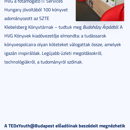
HVG a főtámogató IT Services
Hungary jóvoltából 100 könyvet
adományozott az SZTE
Klebelsberg Könyvtárnak – tudtuk meg
Budaházy Árpádtól
. A
HVG Könyvek kiadóvezetője elmondta: a tudássarok
könyvespolcaira olyan köteteket válogattak össze, amelyek
igazán inspirálóak. Legújabb üzleti megoldásokról,
technológiákról, a tudományról szólnak.
A TEDxYouth@Budapest előadóinak beszédeit megnézhetik