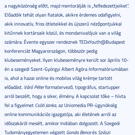
a nagyközönség előtt, majd mentorálják is „felfedezettjeiket”.
Előadóik tehát olyan fiatalok, akikre érdemes odafigyelni,
akik innovatív, friss ötleteikkel és újszerű nézőpontjukkal
kitűnnek kortársaik közül, és mondanivalójuk van a világ
számára. Évente egyszer rendeznek TEDxYouth@Budapest
konferenciát Magyarországon, többször pedig
klubeseményeket. Ilyen klubeseményre került sor április 10-
én a szegedi Szent-Györgyi Albert Agóra Informatóriumában
is, ahol a hazai online és mobilos világ krémje tartott
előadást.
Váró Péter
formatervező, tipográfus, startupper
arról beszélt, hogy a siker, élmény. A kapcsolat tőke – hívta
fel a figyelmet
Csóti Janka
, az Uniomedia PR-ügynökség
online kommunikációs igazgatója, aki életének arról az
időszakáról mesélt, amikor Indiában dolgozott. A Szegedi
Tudományegyetemen végzett
Gonda Bence
és
Szászi