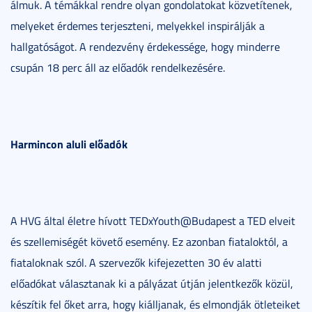
álmuk. A témákkal rendre olyan gondolatokat közvetítenek,
melyeket érdemes terjeszteni, melyekkel inspirálják a
hallgatóságot. A rendezvény érdekessége, hogy minderre
csupán 18 perc áll az előadók rendelkezésére.
Harmincon aluli előadók
A HVG által életre hívott TEDxYouth@Budapest a TED elveit
és szellemiségét követő esemény. Ez azonban fiataloktól, a
fiataloknak szól. A szervezők kifejezetten 30 év alatti
előadókat választanak ki a pályázat útján jelentkezők közül,
készítik fel őket arra, hogy kiálljanak, és elmondják ötleteiket