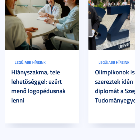
LEGÚJABB HÍREINK
LEGÚJABB HÍREINK
Hiányszakma, tele
Olimpikonok is
lehetőséggel: ezért
szereztek idén
menő logopédusnak
diplomát a Szege
lenni
Tudományegyet