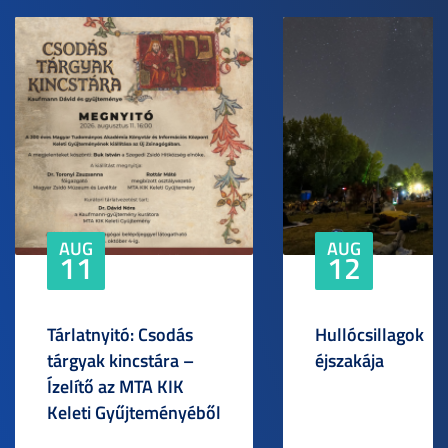
AUG
AUG
11
12
Tárlatnyitó: Csodás
Hullócsillagok
tárgyak kincstára –
éjszakája
Ízelítő az MTA KIK
Keleti Gyűjteményéből